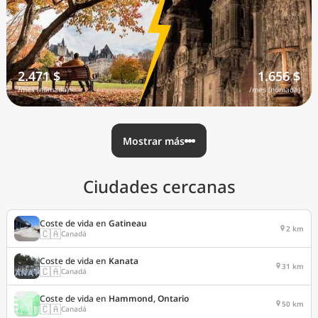
2.471 $
1.656 $
/mes (nómada)
/mes (nómada)
Mostrar más
Ciudades cercanas
Coste de vida en
Gatineau
2 km
🇨🇦
Canadá
Coste de vida en
Kanata
31 km
🇨🇦
Canadá
Coste de vida en
Hammond, Ontario
50 km
🇨🇦
Canadá