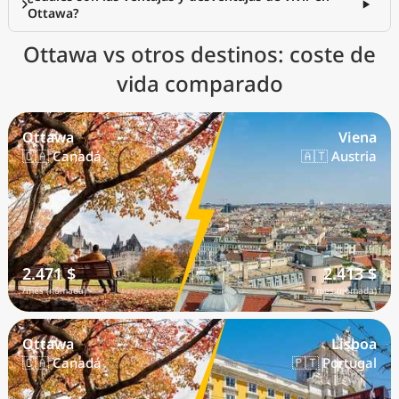
Ottawa?
Ottawa vs otros destinos: coste de
vida comparado
Ottawa
Viena
🇨🇦 Canadá
🇦🇹 Austria
2.471 $
2.413 $
/mes (nómada)
/mes (nómada)
Ottawa
Lisboa
🇨🇦 Canadá
🇵🇹 Portugal