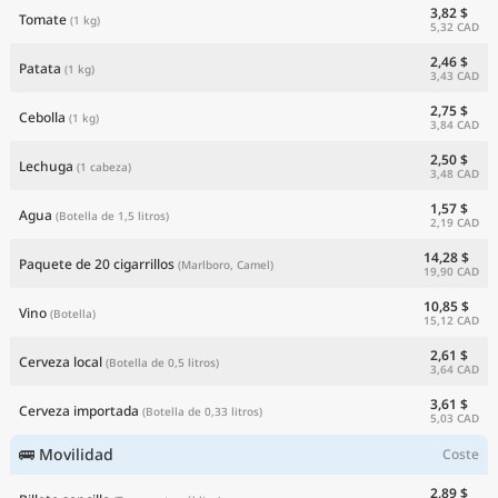
3,82 $
Tomate
(1 kg)
5,32 CAD
2,46 $
Patata
(1 kg)
3,43 CAD
2,75 $
Cebolla
(1 kg)
3,84 CAD
2,50 $
Lechuga
(1 cabeza)
3,48 CAD
1,57 $
Agua
(Botella de 1,5 litros)
2,19 CAD
14,28 $
Paquete de 20 cigarrillos
(Marlboro, Camel)
19,90 CAD
10,85 $
Vino
(Botella)
15,12 CAD
2,61 $
Cerveza local
(Botella de 0,5 litros)
3,64 CAD
3,61 $
Cerveza importada
(Botella de 0,33 litros)
5,03 CAD
🚌 Movilidad
Coste
2,89 $