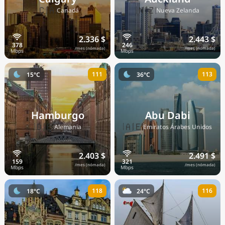
🇨🇦
🇳🇿
Canadá
Nueva Zelanda
2.336 $
2.443 $
/mes (nómada)
/mes (nómada)
111
113
15°C
36°C
Hamburgo
Abu Dabi
🇩🇪
🇦🇪
Alemania
Emiratos Árabes Unidos
2.403 $
2.491 $
/mes (nómada)
/mes (nómada)
118
116
18°C
24°C