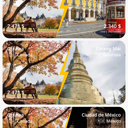
2.471 $
2.340 $
/mes (nómada)
/mes (nómada)
Ottawa
Chiang Mai
🇨🇦 Canadá
🇹🇭 Tailandia
2.471 $
905 $
/mes (nómada)
/mes (nómada)
Ottawa
Ciudad de México
🇨🇦 Canadá
🇲🇽 México