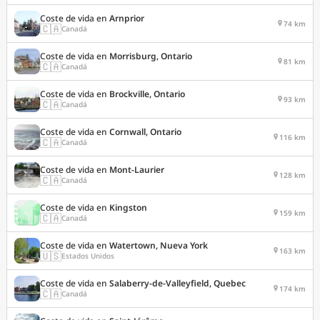
Coste de vida en
Arnprior
74 km
🇨🇦
Canadá
Coste de vida en
Morrisburg, Ontario
81 km
🇨🇦
Canadá
Coste de vida en
Brockville, Ontario
93 km
🇨🇦
Canadá
Coste de vida en
Cornwall, Ontario
116 km
🇨🇦
Canadá
Coste de vida en
Mont-Laurier
128 km
🇨🇦
Canadá
Coste de vida en
Kingston
159 km
🇨🇦
Canadá
Coste de vida en
Watertown, Nueva York
163 km
🇺🇸
Estados Unidos
Coste de vida en
Salaberry-de-Valleyfield, Quebec
174 km
🇨🇦
Canadá