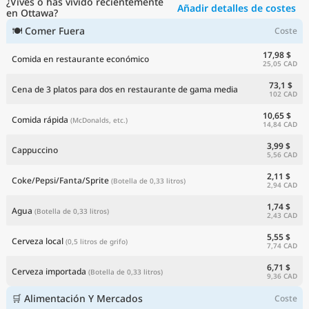
¿Vives o has vivido recientemente
Añadir detalles de costes
Precios actuales por país
en Ottawa?
🍽 Comer Fuera
Coste
17,98 $
Comida en restaurante económico
25,05 CAD
73,1 $
Cena de 3 platos para dos en restaurante de gama media
102 CAD
10,65 $
Comida rápida
(McDonalds, etc.)
14,84 CAD
3,99 $
Cappuccino
5,56 CAD
2,11 $
Coke/Pepsi/Fanta/Sprite
(Botella de 0,33 litros)
2,94 CAD
1,74 $
Agua
(Botella de 0,33 litros)
2,43 CAD
5,55 $
Cerveza local
(0,5 litros de grifo)
7,74 CAD
6,71 $
Cerveza importada
(Botella de 0,33 litros)
9,36 CAD
🛒 Alimentación Y Mercados
Coste