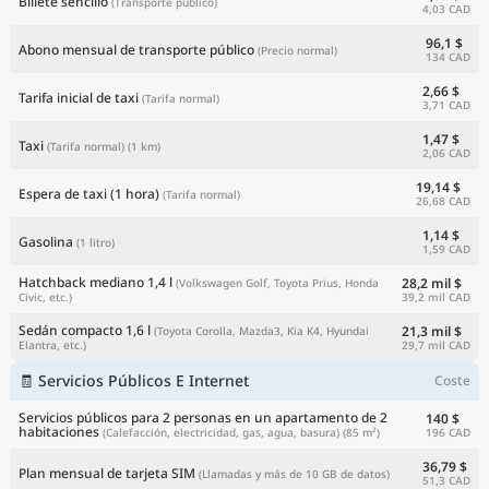
Billete sencillo
(Transporte público)
4,03 CAD
96,1 $
Abono mensual de transporte público
(Precio normal)
134 CAD
2,66 $
Tarifa inicial de taxi
(Tarifa normal)
3,71 CAD
1,47 $
Taxi
(Tarifa normal)
(1 km)
2,06 CAD
19,14 $
Espera de taxi (1 hora)
(Tarifa normal)
26,68 CAD
1,14 $
Gasolina
(1 litro)
1,59 CAD
Hatchback mediano 1,4 l
28,2 mil $
(Volkswagen Golf, Toyota Prius, Honda
39,2 mil CAD
Civic, etc.)
Sedán compacto 1,6 l
21,3 mil $
(Toyota Corolla, Mazda3, Kia K4, Hyundai
29,7 mil CAD
Elantra, etc.)
🧾 Servicios Públicos E Internet
Coste
Servicios públicos para 2 personas en un apartamento de 2
140 $
habitaciones
196 CAD
(Calefacción, electricidad, gas, agua, basura)
(85 m²)
36,79 $
Plan mensual de tarjeta SIM
(Llamadas y más de 10 GB de datos)
51,3 CAD