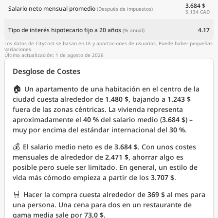
3.684 $
Salario neto mensual promedio
(Después de impuestos)
5.134 CAD
Tipo de interés hipotecario fijo a 20 años
4.17
(% anual)
Los datos de CityCost se basan en IA y aportaciones de usuarios. Puede haber pequeñas
variaciones.
Última actualización: 1 de agosto de 2026
Desglose de Costes
🏠
Un apartamento de una habitación en el centro de la
ciudad cuesta alrededor de
1.480 $
, bajando a
1.243 $
fuera de las zonas céntricas. La vivienda representa
aproximadamente el
40 %
del salario medio (
3.684 $
) –
muy por encima del estándar internacional del
30 %
.
💰
El salario medio neto es de
3.684 $
. Con unos costes
mensuales de alrededor de
2.471 $
, ahorrar algo es
posible pero suele ser limitado. En general, un estilo de
vida más cómodo empieza a partir de los
3.707 $
.
🛒
Hacer la compra cuesta alrededor de
369 $
al mes para
una persona. Una cena para dos en un restaurante de
gama media sale por
73,0 $
.