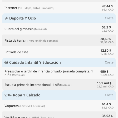
47,44 $
Internet
(50+ Mbps, datos ilimitados)
66,1 CAD
🎉 Deporte Y Ocio
Coste
52,3 $
Cuota del gimnasio
(Mensual)
72,9 CAD
28,69 $
Pista de tenis
(1 hora en fin de semana)
39,98 CAD
12,80 $
Entrada de cine
17,83 CAD
🧸 Cuidado Infantil Y Educación
Coste
Preescolar o jardín de infancia privado, jornada completa, 1
950 $
niño
1.324 CAD
(Mensual)
15,9 mil $
Escuela primaria internacional, 1 niño
(Anual)
22,2 mil CAD
👕👟 Ropa Y Calzado
Coste
61,4 $
Vaqueros
(Levis 501 o similar)
85,5 CAD
38,02 $
Vestido de verano
(H&M, Zara, etc.)