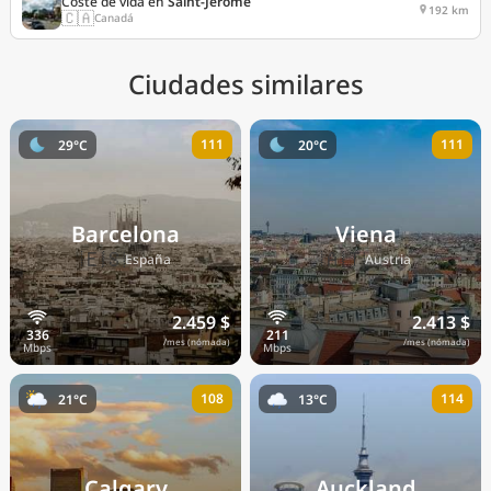
Coste de vida en
Saint-Jérôme
192 km
🇨🇦
Canadá
Ciudades similares
111
111
29°C
20°C
Barcelona
Viena
🇪🇸
🇦🇹
España
Austria
2.459 $
2.413 $
/mes (nómada)
/mes (nómada)
108
114
21°C
13°C
Calgary
Auckland