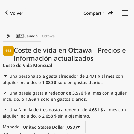
Volver
Compartir
Buscar una ciudad
Comparar
Moneda preferida
Idioma preferido
Moneda
Idioma
Volver
🏠
🇨🇦 Canadá
Ottawa
Idioma
Español
Coste de vida en
Ottawa
- Precios e
113
información actualizados
con
Moneda
United States Dollar
USD
Coste de Vida Mensual
Unidades de medida
📌
Una persona sola gasta alrededor de
2.471 $
al mes con
Índice del coste de vida
alquiler incluido, o
1.080 $
solo en gastos diarios.
📌
Una pareja gasta alrededor de
3.576 $
al mes con alquiler
Ciudades más populares
incluido, o
1.869 $
solo en gastos diarios.
📌
Una familia de tres gasta alrededor de
4.681 $
al mes con
Ciudades asequibles por tamaño
alquiler incluido, o
2.658 $
sin alojamiento.
Precios actuales por ciudad
Moneda
United States Dollar (USD)