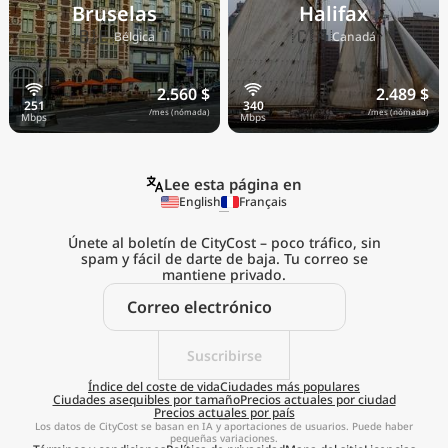
Bruselas
Halifax
🇧🇪
🇨🇦
Bélgica
Canadá
2.560 $
2.489 $
/mes (nómada)
/mes (nómada)
Lee esta página en
English
Français
Únete al boletín de CityCost – poco tráfico, sin
spam y fácil de darte de baja. Tu correo se
mantiene privado.
Explora el
coste de vida real
Suscribirse
estés donde estés
Índice del coste de vida
Ciudades más populares
Ciudades asequibles por tamaño
Precios actuales por ciudad
Precios actuales por país
Obtener aplicación
Los datos de CityCost se basan en IA y aportaciones de usuarios. Puede haber
pequeñas variaciones.