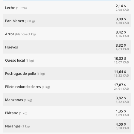
2,14 $
Leche
(1 litro)
2,98 CAD
3,09 $
Pan blanco
(500 g)
4,30 CAD
3,42 $
Arroz
(blanco)
(1 kg)
4,76 CAD
3,32 $
Huevos
4,63 CAD
10,82 $
Queso local
(1 kg)
15,07 CAD
11,64 $
Pechugas de pollo
(1 kg)
16,22 CAD
17,87 $
Filete redondo de res
(1 kg)
24,91 CAD
3,82 $
Manzanas
(1 kg)
5,32 CAD
1,35 $
Plátano
(1 kg)
1,89 CAD
4,00 $
Naranjas
(1 kg)
5,58 CAD