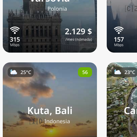
🇵🇱
🇨
Polonia
2.129 $
/mes (nómada)
56
25°C
23°C
Kuta, Bali
Ca
🇮🇩
Indonesia