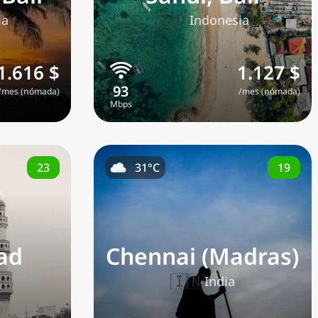
🇮🇩
ia
Indonesia
1.616 $
1.127 $
/mes (nómada)
/mes (nómada)
23
19
31°C
ad
Chennai (Madras)
🇮🇳
India