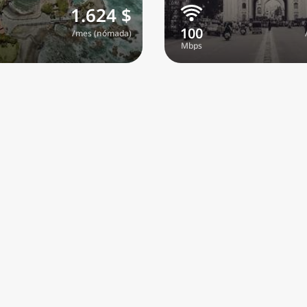
1.624 $
/mes (nómada)