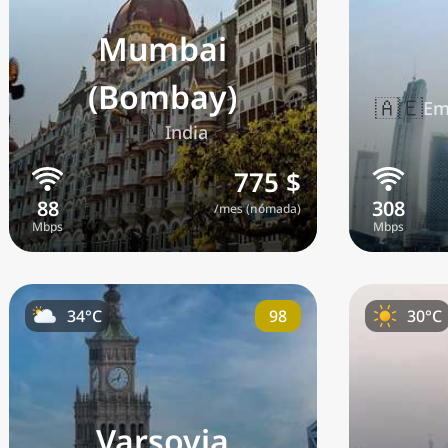
Mumbai
(Bombay)
🇦🇪
Em
🇮🇳
India
Fil
775 $
/mes (nómada)
M
98
34°C
30°C
Varsovia