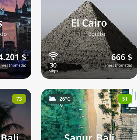
s
El Cairo
🇪🇬
ido
Egipto
4.201 $
666 $
/mes (nómada)
/mes (nómada)
ma
73
51
26°C
Bali
Sanur, Bali