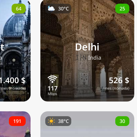
64
25
30°C
t
Delhi
🇮🇳
a
India
1.400 $
526 $
/mes (nómada)
/mes (nómada)
191
30
38°C