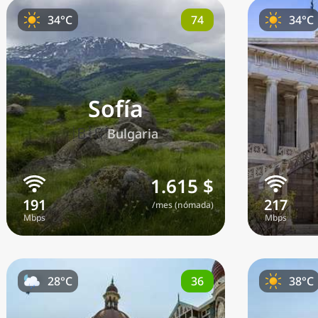
74
34°C
34°C
Sofía
🇧🇬
Bulgaria
1.615 $
/mes (nómada)
36
28°C
38°C