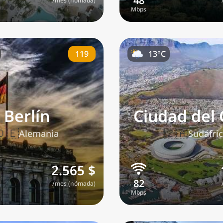
/mes (nómada)
119
13°C
Berlín
Ciudad del
🇩🇪
🇿🇦
Alemania
Sudáfri
2.565 $
/mes (nómada)