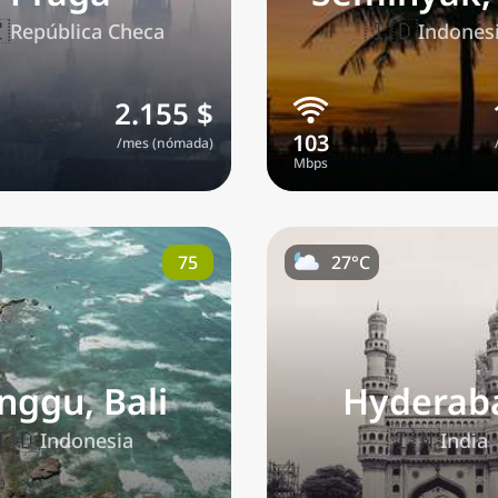
con

🇮🇩
República Checa
Indones
🌏
🌏
2.155 $
+ Añadir ciudad
/mes (nómada)
Continuar
75
27°C
nggu, Bali
Hyderab
🇮🇩
🇮🇳
Indonesia
India