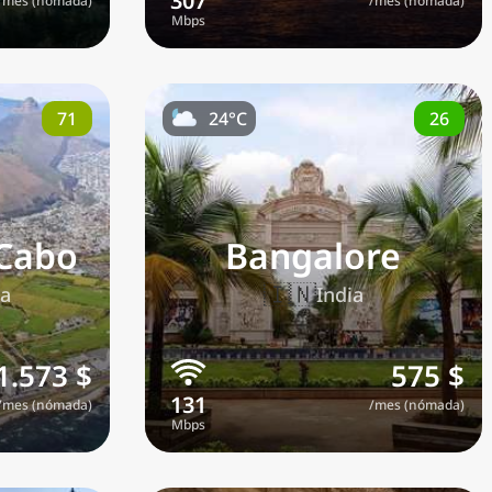
/mes (nómada)
/mes (nómada)
71
26
24°C
 Cabo
Bangalore
🇮🇳
ca
India
1.573 $
575 $
/mes (nómada)
/mes (nómada)