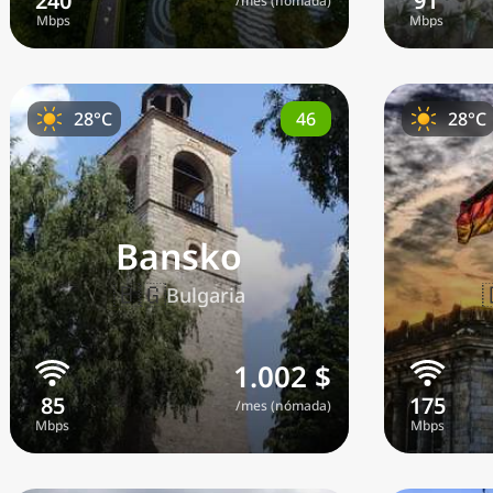
/mes (nómada)
46
28°C
28°C
Bansko
🇧🇬
Bulgaria
1.002 $
/mes (nómada)