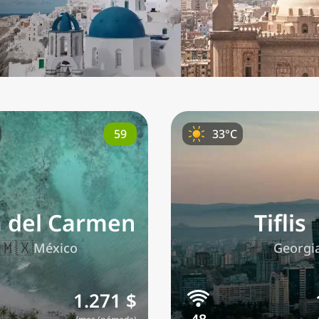
59
33°C
a del Carmen
Tiflis
🇲🇽
🇬🇪
México
Georgi
1.271 $