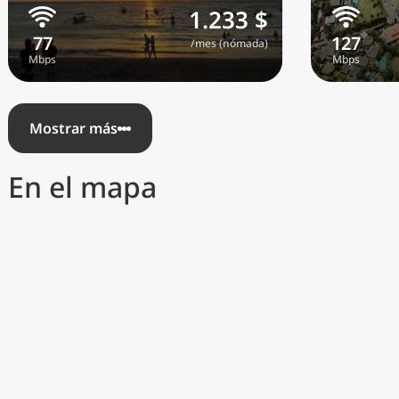
1.233 $
/mes (nómada)
Mostrar más
En el mapa