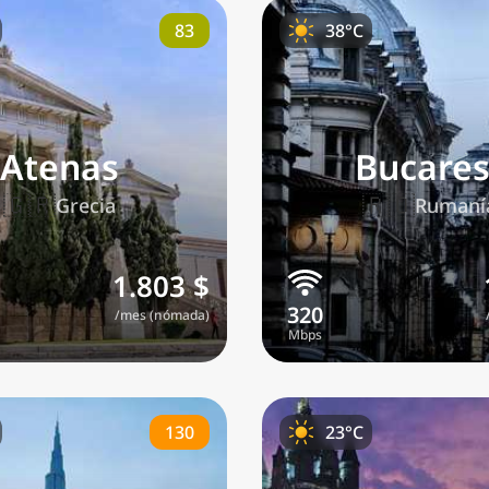
83
38°C
Atenas
Bucares
🇬🇷
🇷🇴
Grecia
Rumaní
1.803 $
/mes (nómada)
130
23°C