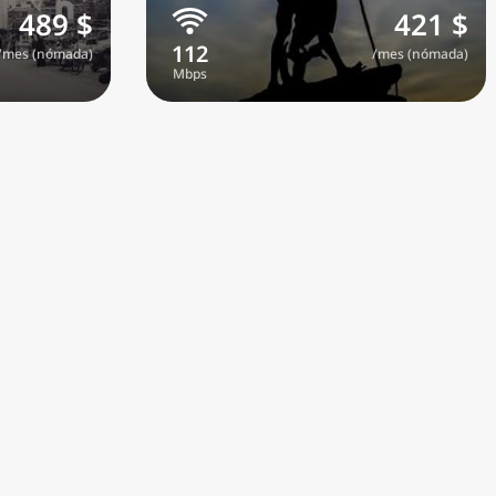
489 $
421 $
/mes (nómada)
/mes (nómada)