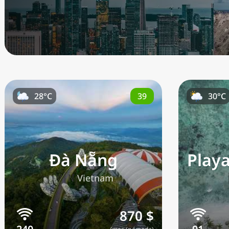
39
28°C
30°C
Đà Nẵng
Play
🇻🇳
Vietnam
870 $