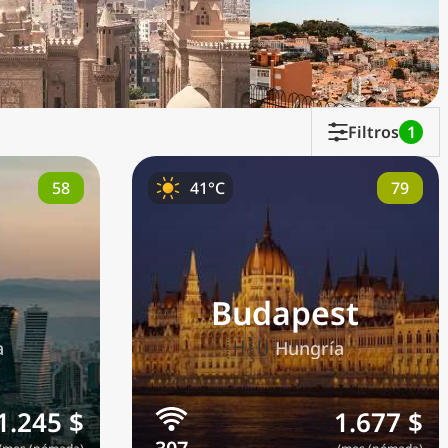
Filtros
1
58
79
41°C
Budapest
🇭🇺
a
Hungría
1.245 $
1.677 $