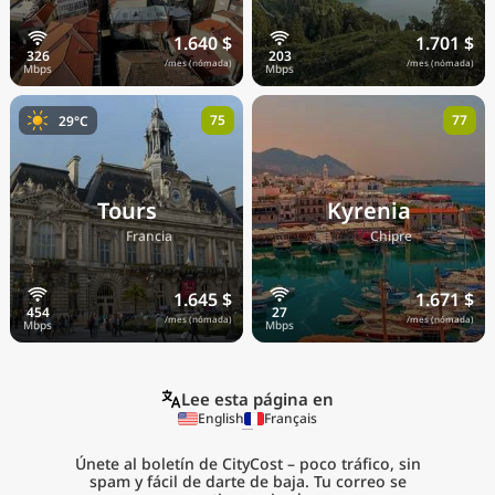
1.640 $
1.701 $
/mes (nómada)
/mes (nómada)
75
77
29°C
Tours
Kyrenia
🇫🇷
🇨🇾
Francia
Chipre
1.645 $
1.671 $
/mes (nómada)
/mes (nómada)
Lee esta página en
English
Français
Únete al boletín de CityCost – poco tráfico, sin
spam y fácil de darte de baja. Tu correo se