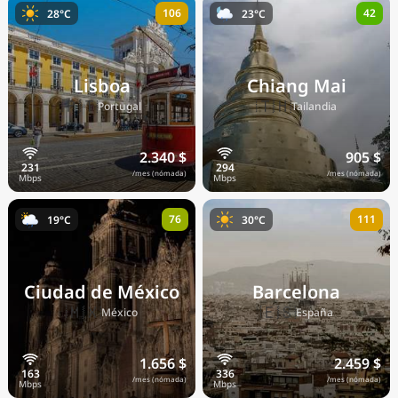
106
42
28°C
23°C
Precios actuales por país
Lisboa
Chiang Mai
🇵🇹
🇹🇭
Portugal
Tailandia
2.340 $
905 $
/mes (nómada)
/mes (nómada)
76
111
19°C
30°C
Ciudad de México
Barcelona
🇲🇽
🇪🇸
México
España
1.656 $
2.459 $
/mes (nómada)
/mes (nómada)