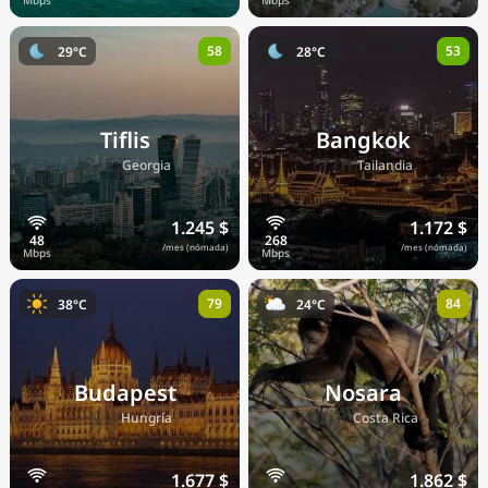
58
53
29°C
28°C
Tiflis
Bangkok
🇬🇪
🇹🇭
Georgia
Tailandia
1.245 $
1.172 $
/mes (nómada)
/mes (nómada)
79
84
38°C
24°C
Budapest
Nosara
🇭🇺
🇨🇷
Hungría
Costa Rica
1.677 $
1.862 $