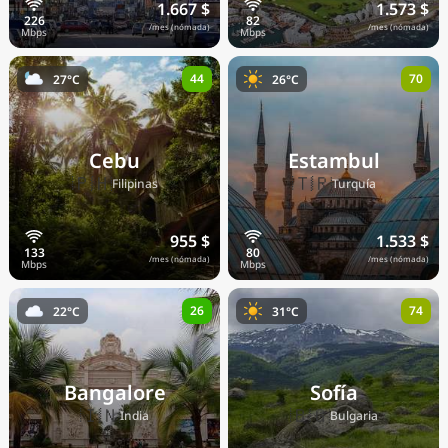
1.667 $
1.573 $
/mes (nómada)
/mes (nómada)
44
70
27°C
26°C
Cebu
Estambul
🇵🇭
🇹🇷
Filipinas
Turquía
955 $
1.533 $
/mes (nómada)
/mes (nómada)
26
74
22°C
31°C
Bangalore
Sofía
🇮🇳
🇧🇬
India
Bulgaria