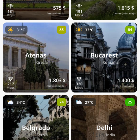
575 $
1.615 $
/mes (nómada)
/mes (nómada)
83
64
31°C
33°C
Atenas
Bucarest
🇬🇷
🇷🇴
Grecia
Rumanía
1.803 $
1.400 $
/mes (nómada)
/mes (nómada)
74
25
34°C
27°C
Belgrado
Delhi
🇷🇸
🇮🇳
Serbia
India