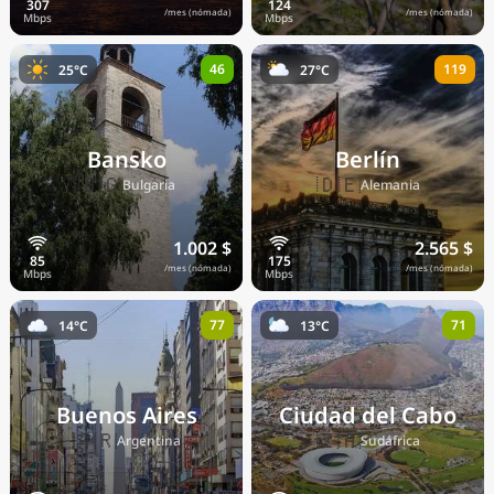
/mes (nómada)
/mes (nómada)
46
119
25°C
27°C
Bansko
Berlín
🇧🇬
🇩🇪
Bulgaria
Alemania
1.002 $
2.565 $
/mes (nómada)
/mes (nómada)
77
71
14°C
13°C
Buenos Aires
Ciudad del Cabo
🇦🇷
🇿🇦
Argentina
Sudáfrica