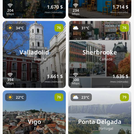
1.670 $
1.714 $
/mes (nómada)
/mes (nómada)
76
76
34°C
31°C
Valladolid
Sherbrooke
🇪🇸
🇨🇦
España
Canadá
1.661 $
1.636 $
/mes (nómada)
/mes (nómada)
76
79
22°C
23°C
Vigo
Ponta Delgada
🇪🇸
🇵🇹
España
Portugal