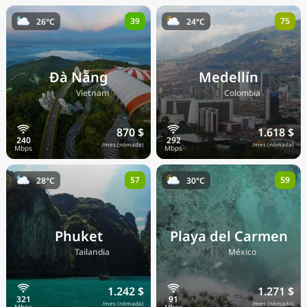
39
75
26°C
24°C
Đà Nẵng
Medellín
🇻🇳
🇨🇴
Vietnam
Colombia
870 $
1.618 $
/mes (nómada)
/mes (nómada)
57
59
28°C
30°C
Phuket
Playa del Carmen
🇹🇭
🇲🇽
Tailandia
México
1.242 $
1.271 $
/mes (nómada)
/mes (nómada)