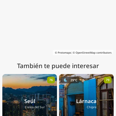
© Protomaps
|
© OpenStreetMap contributors
También te puede interesar
76
79
29°C
Seúl
Lárnaca
🇰🇷
🇨🇾
Corea del Sur
Chipre