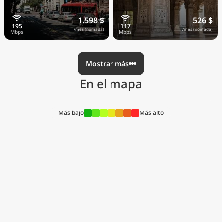
1.598 $
526 $
/mes (nómada)
/mes (nómada)
Mostrar más
En el mapa
Más bajo
Más alto