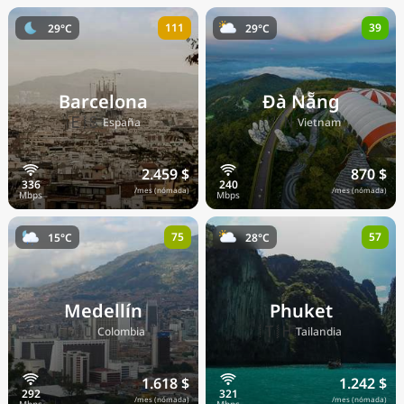
111
39
29°C
29°C
Barcelona
Đà Nẵng
🇪🇸
🇻🇳
España
Vietnam
2.459 $
870 $
/mes (nómada)
/mes (nómada)
75
57
15°C
28°C
Medellín
Phuket
🇨🇴
🇹🇭
Colombia
Tailandia
1.618 $
1.242 $
/mes (nómada)
/mes (nómada)