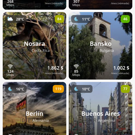
/mes (nómada)
/mes (nómada)
84
46
28°C
11°C
Nosara
Bansko
🇨🇷
🇧🇬
Costa Rica
Bulgaria
1.862 $
1.002 $
/mes (nómada)
/mes (nómada)
119
77
16°C
10°C
Berlín
Buenos Aires
🇩🇪
🇦🇷
Alemania
Argentina