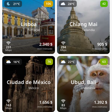
106
42
21°C
24°C
Precios actuales por país
Lisboa
Chiang Mai
🇵🇹
🇹🇭
Portugal
Tailandia
2.340 $
905 $
/mes (nómada)
/mes (nómada)
76
63
16°C
22°C
Ciudad de México
Ubud, Bali
🇲🇽
🇮🇩
México
Indonesia
1.656 $
1.392 $
/mes (nómada)
/mes (nómada)