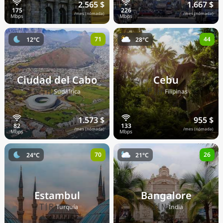
2.565 $
1.667 $
/mes (nómada)
/mes (nómada)
71
44
12°C
28°C
Ciudad del Cabo
Cebu
🇿🇦
🇵🇭
Sudáfrica
Filipinas
1.573 $
955 $
/mes (nómada)
/mes (nómada)
70
26
24°C
21°C
Estambul
Bangalore
🇹🇷
🇮🇳
Turquía
India