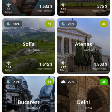
1.533 $
575 $
/mes (nómada)
/mes (nómada)
74
83
18°C
26°C
Sofía
Atenas
🇧🇬
🇬🇷
Bulgaria
Grecia
1.615 $
1.803 $
/mes (nómada)
/mes (nómada)
64
25
23°C
27°C
Bucarest
Delhi
🇷🇴
🇮🇳
Rumanía
India