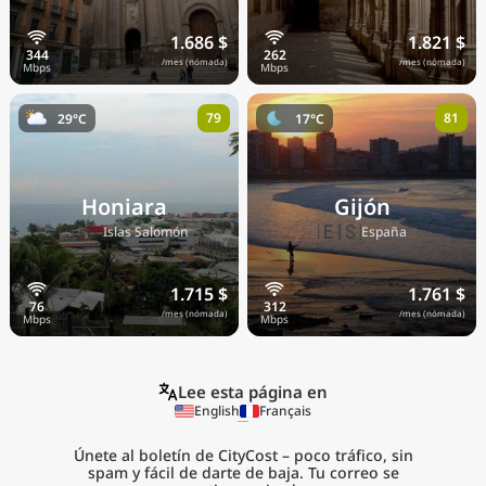
1.686 $
1.821 $
/mes (nómada)
/mes (nómada)
79
81
29°C
17°C
Honiara
Gijón
🇸🇧
🇪🇸
Islas Salomón
España
1.715 $
1.761 $
/mes (nómada)
/mes (nómada)
Lee esta página en
English
Français
Únete al boletín de CityCost – poco tráfico, sin
spam y fácil de darte de baja. Tu correo se