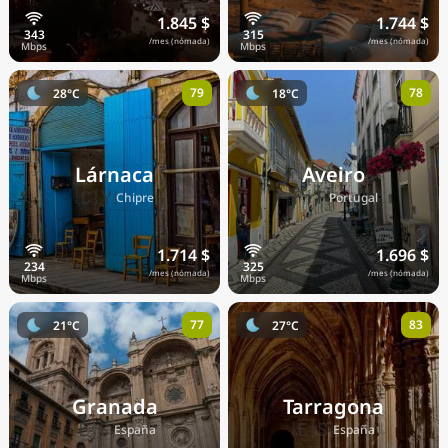
1.845 $
1.744 $
/mes (nómada)
/mes (nómada)
79
78
28°C
18°C
Lárnaca
Aveiro
🇨🇾
🇵🇹
Chipre
Portugal
1.714 $
1.696 $
/mes (nómada)
/mes (nómada)
77
83
21°C
27°C
Granada
Tarragona
🇪🇸
🇪🇸
España
España