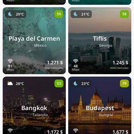
59
58
29°C
21°C
Playa del Carmen
Tiflis
🇲🇽
🇬🇪
México
Georgia
1.271 $
1.245 $
/mes (nómada)
/mes (nómada)
53
79
28°C
23°C
Bangkok
Budapest
🇹🇭
🇭🇺
Tailandia
Hungría
1.172 $
1.677 $