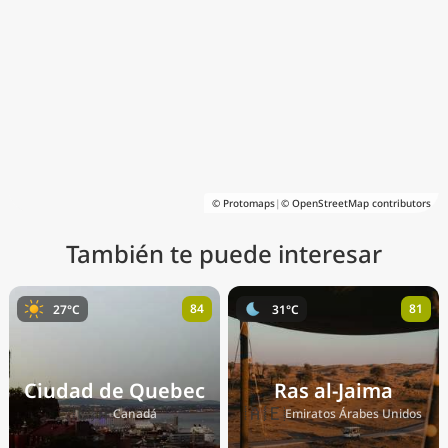
© Protomaps
|
© OpenStreetMap contributors
También te puede interesar
84
81
27°C
31°C
Ciudad de Quebec
Ras al-Jaima
🇨🇦
🇦🇪
Canadá
Emiratos Árabes Unidos