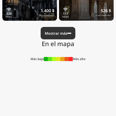
1.400 $
526 $
/mes (nómada)
/mes (nómada)
Mostrar más
En el mapa
Más bajo
Más alto