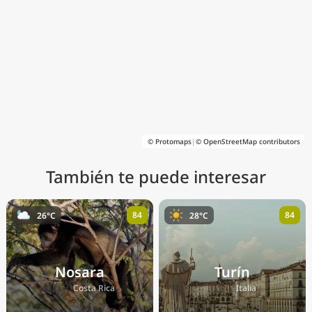
© Protomaps
|
© OpenStreetMap contributors
También te puede interesar
84
84
26°C
28°C
Nosara
Turín
🇨🇷
🇮🇹
Costa Rica
Italia