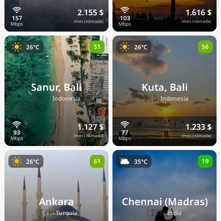
2.155 $
1.616 $
/mes (nómada)
/mes (nómada)
51
56
26°C
26°C
Sanur, Bali
Kuta, Bali
🇮🇩
🇮🇩
Indonesia
Indonesia
1.127 $
1.233 $
/mes (nómada)
/mes (nómada)
61
19
26°C
35°C
Ankara
Chennai (Madras)
🇹🇷
🇮🇳
Turquía
India