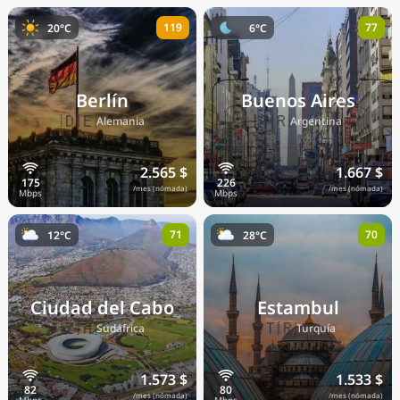
119
77
20°C
6°C
Berlín
Buenos Aires
🇩🇪
🇦🇷
Alemania
Argentina
2.565 $
1.667 $
/mes (nómada)
/mes (nómada)
71
70
12°C
28°C
Ciudad del Cabo
Estambul
🇿🇦
🇹🇷
Sudáfrica
Turquía
1.573 $
1.533 $
/mes (nómada)
/mes (nómada)