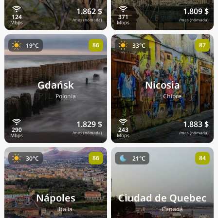
1.862 $
1.809 $
/mes (nómada)
/mes (nómada)
86
87
19°C
33°C
Gdańsk
Nicosia
🇵🇱
🇨🇾
Polonia
Chipre
1.829 $
1.883 $
/mes (nómada)
/mes (nómada)
86
84
30°C
21°C
Nápoles
Ciudad de Quebec
🇮🇹
🇨🇦
Italia
Canadá