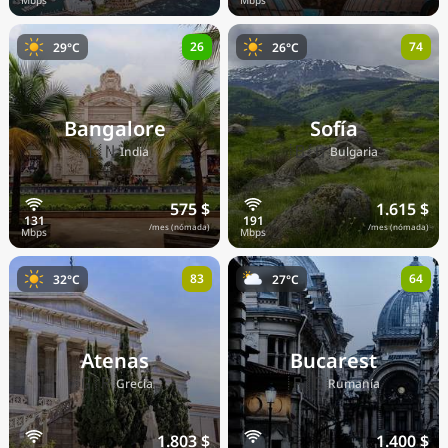
26
74
29°C
26°C
Bangalore
Sofía
🇮🇳
🇧🇬
India
Bulgaria
575 $
1.615 $
/mes (nómada)
/mes (nómada)
83
64
32°C
27°C
Atenas
Bucarest
🇬🇷
🇷🇴
Grecia
Rumanía
1.803 $
1.400 $