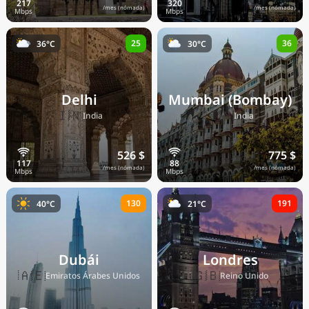
/mes (nómada)
/mes (nómada)
25
36
36°C
30°C
Delhi
Mumbai (Bombay)
🇮🇳
🇮🇳
India
India
526 $
775 $
/mes (nómada)
/mes (nómada)
130
191
40°C
21°C
Dubái
Londres
🇦🇪
🇬🇧
Emiratos Árabes Unidos
Reino Unido