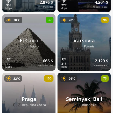
2.876 $
4.201 $
/mes (nómada)
/mes (nómada)
30
98
30°C
20°C
El Cairo
Varsovia
🇪🇬
🇵🇱
Egipto
Polonia
666 $
2.129 $
/mes (nómada)
/mes (nómada)
100
73
22°C
26°C
Praga
Seminyak, Bali
🇨🇿
🇮🇩
República Checa
Indonesia