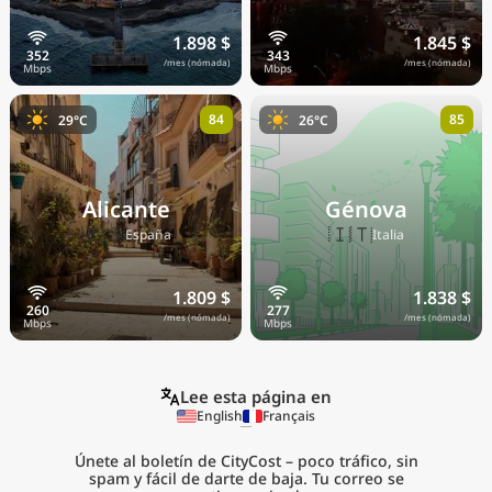
1.898 $
1.845 $
/mes (nómada)
/mes (nómada)
84
85
29°C
26°C
Alicante
Génova
🇪🇸
🇮🇹
España
Italia
1.809 $
1.838 $
/mes (nómada)
/mes (nómada)
Lee esta página en
English
Français
Únete al boletín de CityCost – poco tráfico, sin
spam y fácil de darte de baja. Tu correo se