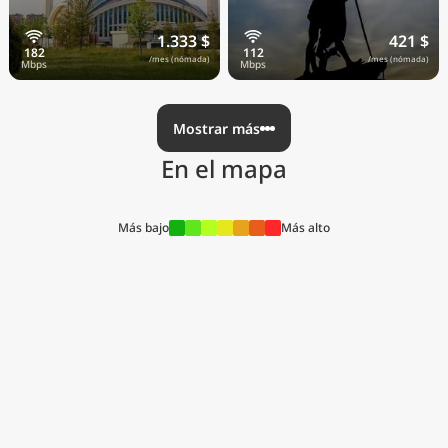
1.333 $
421 $
/mes (nómada)
/mes (nómada)
Mostrar más
En el mapa
Más bajo
Más alto