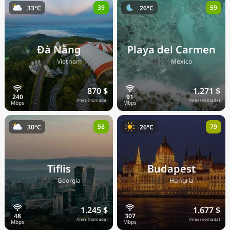
39
59
33°C
26°C
Precios actuales por país
Đà Nẵng
Playa del Carmen
🇻🇳
🇲🇽
Vietnam
México
870 $
1.271 $
/mes (nómada)
/mes (nómada)
58
79
30°C
26°C
Tiflis
Budapest
🇬🇪
🇭🇺
Georgia
Hungría
1.245 $
1.677 $
/mes (nómada)
/mes (nómada)