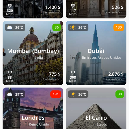
1.400 $
526 $
/mes (nómada)
/mes (nómada)
36
130
29°C
39°C
Mumbai (Bombay)
Dubái
🇮🇳
🇦🇪
India
Emiratos Árabes Unidos
775 $
2.876 $
/mes (nómada)
/mes (nómada)
191
30
29°C
36°C
Londres
El Cairo
🇬🇧
🇪🇬
Reino Unido
Egipto