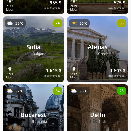
955 $
575 $
/mes (nómada)
/mes (nómada)
74
83
33°C
35°C
Sofía
Atenas
🇧🇬
🇬🇷
Bulgaria
Grecia
1.615 $
1.803 $
/mes (nómada)
/mes (nómada)
64
25
32°C
36°C
Bucarest
Delhi
🇷🇴
🇮🇳
Rumanía
India