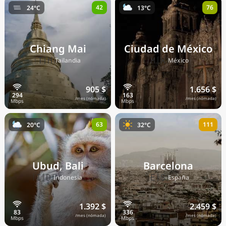
42
76
24°C
13°C
Precios actuales por país
Chiang Mai
Ciudad de México
🇹🇭
🇲🇽
Tailandia
México
905 $
1.656 $
/mes (nómada)
/mes (nómada)
63
111
20°C
32°C
Ubud, Bali
Barcelona
🇮🇩
🇪🇸
Indonesia
España
1.392 $
2.459 $
/mes (nómada)
/mes (nómada)