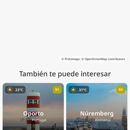
© Protomaps
|
© OpenStreetMap contributors
También te puede interesar
91
93
23°C
31°C
Oporto
Núremberg
🇵🇹
🇩🇪
Portugal
Alemania