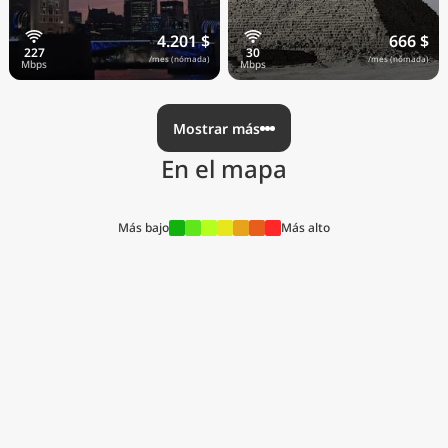
4.201 $
666 $
/mes (nómada)
/mes (nómada)
Mostrar más
En el mapa
Más bajo
Más alto