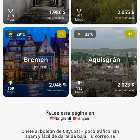
1.986 $
2.055 $
/mes (nómada)
/mes (nómada)
95
92
29°C
33°C
Bremen
Aquisgrán
🇩🇪
🇩🇪
Alemania
Alemania
2.046 $
2.023 $
/mes (nómada)
/mes (nómada)
Lee esta página en
English
Français
Únete al boletín de CityCost – poco tráfico, sin
spam y fácil de darte de baja. Tu correo se