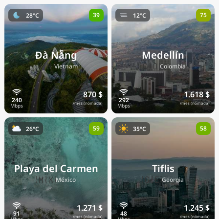
39
75
28°C
12°C
Đà Nẵng
Medellín
🇻🇳
🇨🇴
Vietnam
Colombia
870 $
1.618 $
/mes (nómada)
/mes (nómada)
59
58
26°C
35°C
Playa del Carmen
Tiflis
🇲🇽
🇬🇪
México
Georgia
1.271 $
1.245 $
/mes (nómada)
/mes (nómada)