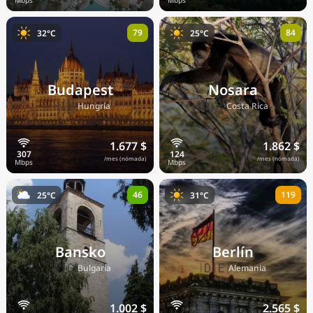
79
84
32°C
25°C
Budapest
Nosara
🇭🇺
🇨🇷
Hungría
Costa Rica
1.677 $
1.862 $
/mes (nómada)
/mes (nómada)
46
119
25°C
31°C
Bansko
Berlín
🇧🇬
🇩🇪
Bulgaria
Alemania
1.002 $
2.565 $