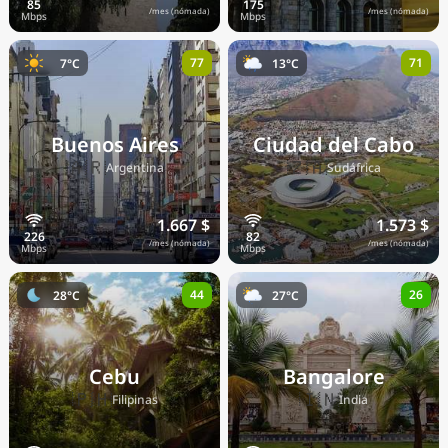
/mes (nómada)
/mes (nómada)
77
71
7°C
13°C
Buenos Aires
Ciudad del Cabo
🇦🇷
🇿🇦
Argentina
Sudáfrica
1.667 $
1.573 $
/mes (nómada)
/mes (nómada)
44
26
28°C
27°C
Cebu
Bangalore
🇵🇭
🇮🇳
Filipinas
India