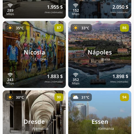
1.955 $
2.050 $
/mes (nómada)
/mes (nómada)
87
86
35°C
33°C
Nicosia
Nápoles
🇨🇾
🇮🇹
Chipre
Italia
1.883 $
1.898 $
/mes (nómada)
/mes (nómada)
90
94
30°C
31°C
Dresde
Essen
🇩🇪
🇩🇪
Alemania
Alemania