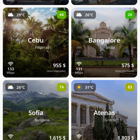
44
26
29°C
26°C
Cebu
Bangalore
🇵🇭
🇮🇳
Filipinas
India
955 $
575 $
/mes (nómada)
/mes (nómada)
74
83
26°C
31°C
Sofía
Atenas
🇧🇬
🇬🇷
Bulgaria
Grecia
1.615 $
1.803 $