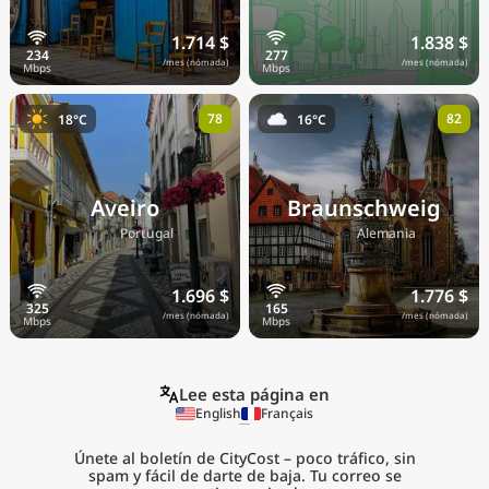
1.714 $
1.838 $
/mes (nómada)
/mes (nómada)
78
82
18°C
16°C
Aveiro
Braunschweig
🇵🇹
🇩🇪
Portugal
Alemania
1.696 $
1.776 $
/mes (nómada)
/mes (nómada)
Lee esta página en
English
Français
Únete al boletín de CityCost – poco tráfico, sin
spam y fácil de darte de baja. Tu correo se