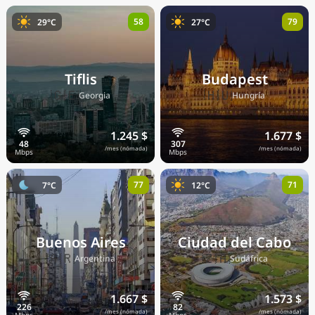
58
79
29°C
27°C
Tiflis
Budapest
🇬🇪
🇭🇺
Georgia
Hungría
1.245 $
1.677 $
/mes (nómada)
/mes (nómada)
77
71
7°C
12°C
Buenos Aires
Ciudad del Cabo
🇦🇷
🇿🇦
Argentina
Sudáfrica
1.667 $
1.573 $
/mes (nómada)
/mes (nómada)