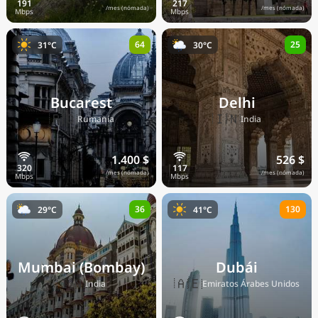
/mes (nómada)
/mes (nómada)
64
25
31°C
30°C
Bucarest
Delhi
🇷🇴
🇮🇳
Rumanía
India
1.400 $
526 $
/mes (nómada)
/mes (nómada)
36
130
29°C
41°C
Mumbai (Bombay)
Dubái
🇮🇳
🇦🇪
India
Emiratos Árabes Unidos