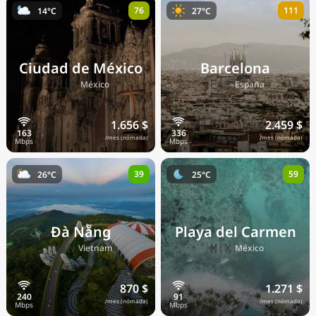
76
111
14°C
27°C
Precios actuales por país
Ciudad de México
Barcelona
🇲🇽
🇪🇸
México
España
1.656 $
2.459 $
/mes (nómada)
/mes (nómada)
39
59
26°C
25°C
Đà Nẵng
Playa del Carmen
🇻🇳
🇲🇽
Vietnam
México
870 $
1.271 $
/mes (nómada)
/mes (nómada)