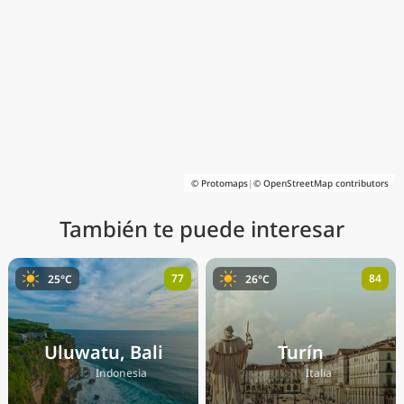
© Protomaps
|
© OpenStreetMap contributors
También te puede interesar
77
84
25°C
26°C
Uluwatu, Bali
Turín
🇮🇩
🇮🇹
Indonesia
Italia