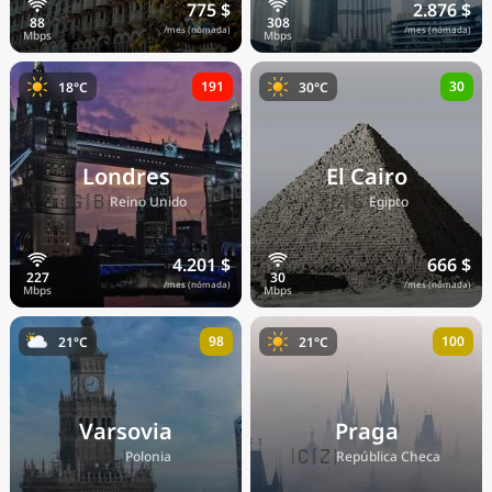
775 $
2.876 $
/mes (nómada)
/mes (nómada)
191
30
18°C
30°C
Londres
El Cairo
🇬🇧
🇪🇬
Reino Unido
Egipto
4.201 $
666 $
/mes (nómada)
/mes (nómada)
98
100
21°C
21°C
Varsovia
Praga
🇵🇱
🇨🇿
Polonia
República Checa