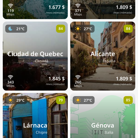
1.677 $
1.809 $
/mes (nómada)
/mes (nómada)
84
84
21°C
27°C
Ciudad de Quebec
Alicante
🇨🇦
🇪🇸
Canadá
España
1.845 $
1.809 $
/mes (nómada)
/mes (nómada)
79
85
29°C
27°C
Lárnaca
Génova
🇨🇾
🇮🇹
Chipre
Italia