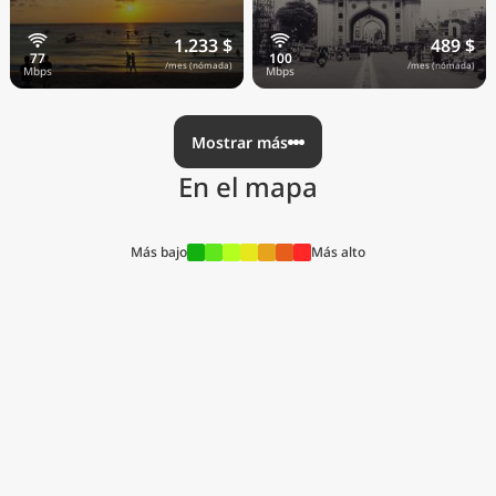
1.233 $
489 $
/mes (nómada)
/mes (nómada)
Mostrar más
En el mapa
Más bajo
Más alto