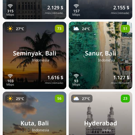
2.129 $
2.155 $
/mes (nómada)
/mes (nómada)
73
51
27°C
24°C
Seminyak, Bali
Sanur, Bali
🇮🇩
🇮🇩
Indonesia
Indonesia
1.616 $
1.127 $
/mes (nómada)
/mes (nómada)
56
23
25°C
27°C
Kuta, Bali
Hyderabad
🇮🇩
🇮🇳
Indonesia
India