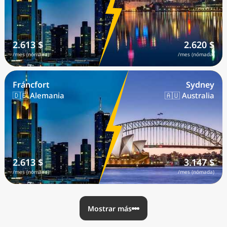
2.613 $
2.620 $
/mes (nómada)
/mes (nómada)
Fráncfort
Sydney
🇩🇪 Alemania
🇦🇺 Australia
2.613 $
3.147 $
/mes (nómada)
/mes (nómada)
Mostrar más