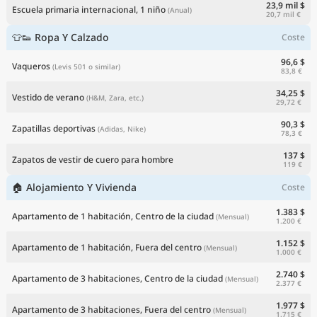
23,9 mil $
Escuela primaria internacional, 1 niño
(Anual)
20,7 mil €
👕👟 Ropa Y Calzado
Coste
96,6 $
Vaqueros
(Levis 501 o similar)
83,8 €
34,25 $
Vestido de verano
(H&M, Zara, etc.)
29,72 €
90,3 $
Zapatillas deportivas
(Adidas, Nike)
78,3 €
137 $
Zapatos de vestir de cuero para hombre
119 €
🏠 Alojamiento Y Vivienda
Coste
1.383 $
Apartamento de 1 habitación, Centro de la ciudad
(Mensual)
1.200 €
1.152 $
Apartamento de 1 habitación, Fuera del centro
(Mensual)
1.000 €
2.740 $
Apartamento de 3 habitaciones, Centro de la ciudad
(Mensual)
2.377 €
1.977 $
Apartamento de 3 habitaciones, Fuera del centro
(Mensual)
1.715 €