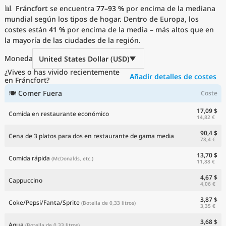
📊
Precios actuales por país
Fráncfort
se encuentra
77–93 %
por encima de la mediana
mundial según los tipos de hogar. Dentro de Europa, los
costes están
41 %
por encima de la media – más altos que en
la mayoría de las ciudades de la región.
Moneda
United States Dollar (USD)
¿Vives o has vivido recientemente
Añadir detalles de costes
en Fráncfort?
🍽 Comer Fuera
Coste
17,09 $
Comida en restaurante económico
14,82 €
90,4 $
Cena de 3 platos para dos en restaurante de gama media
78,4 €
13,70 $
Comida rápida
(McDonalds, etc.)
11,88 €
4,67 $
Cappuccino
4,06 €
3,87 $
Coke/Pepsi/Fanta/Sprite
(Botella de 0,33 litros)
3,35 €
3,68 $
Agua
(Botella de 0,33 litros)