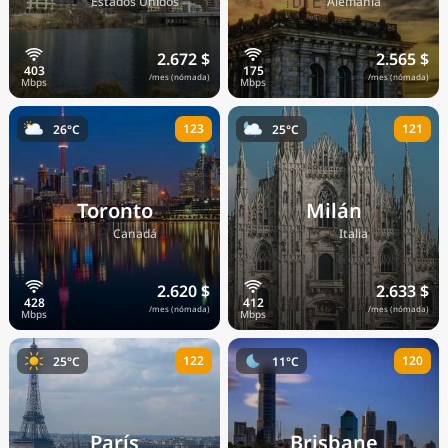
🇺🇸
🇩🇪
Estados Unidos
Alemania
2.672 $
2.565 $
/mes (nómada)
/mes (nómada)
123
121
26°C
25°C
Toronto
Milán
🇨🇦
🇮🇹
Canadá
Italia
2.620 $
2.633 $
/mes (nómada)
/mes (nómada)
122
120
25°C
11°C
París
Brisbane