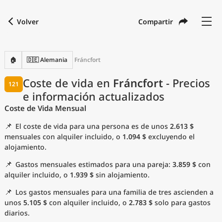
Volver
Compartir
Buscar una ciudad
Comparar
Moneda preferida
Idioma preferido
Moneda
Idioma
Volver
🏠
🇩🇪 Alemania
Fráncfort
Idioma
Español
Coste de vida en
Fráncfort
- Precios
121
e información actualizados
con
Moneda
United States Dollar
USD
Coste de Vida Mensual
Unidades de medida
📌
El coste de vida para una persona es de unos
2.613 $
Índice del coste de vida
mensuales con alquiler incluido, o
1.094 $
excluyendo el
alojamiento.
Ciudades más populares
📌
Gastos mensuales estimados para una pareja:
3.859 $
con
alquiler incluido, o
1.939 $
sin alojamiento.
Ciudades asequibles por tamaño
📌
Los gastos mensuales para una familia de tres ascienden a
unos
5.105 $
con alquiler incluido, o
2.783 $
solo para gastos
Precios actuales por ciudad
diarios.