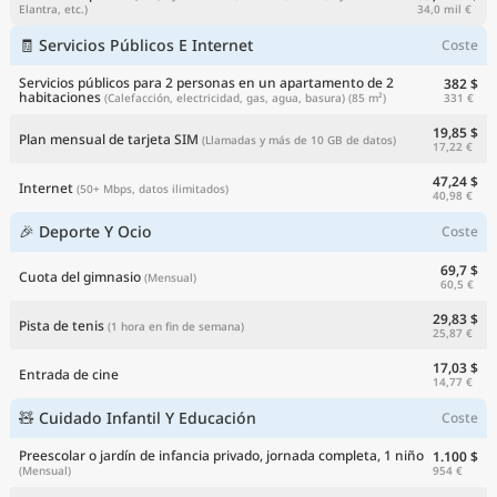
34,0 mil €
Elantra, etc.)
🧾 Servicios Públicos E Internet
Coste
Servicios públicos para 2 personas en un apartamento de 2
382 $
habitaciones
331 €
(Calefacción, electricidad, gas, agua, basura)
(85 m²)
19,85 $
Plan mensual de tarjeta SIM
(Llamadas y más de 10 GB de datos)
17,22 €
47,24 $
Internet
(50+ Mbps, datos ilimitados)
40,98 €
🎉 Deporte Y Ocio
Coste
69,7 $
Cuota del gimnasio
(Mensual)
60,5 €
29,83 $
Pista de tenis
(1 hora en fin de semana)
25,87 €
17,03 $
Entrada de cine
14,77 €
🧸 Cuidado Infantil Y Educación
Coste
Preescolar o jardín de infancia privado, jornada completa, 1 niño
1.100 $
954 €
(Mensual)