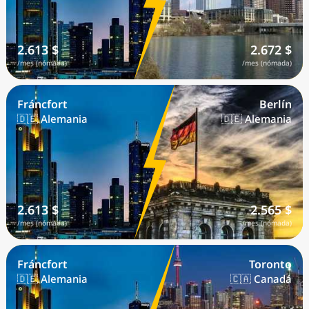
2.613 $
2.672 $
/mes (nómada)
/mes (nómada)
Fráncfort
Berlín
🇩🇪 Alemania
🇩🇪 Alemania
2.613 $
2.565 $
/mes (nómada)
/mes (nómada)
Fráncfort
Toronto
🇩🇪 Alemania
🇨🇦 Canadá