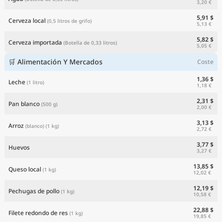
3,20 €
5,91 $
Cerveza local
(0,5 litros de grifo)
5,13 €
5,82 $
Cerveza importada
(Botella de 0,33 litros)
5,05 €
🛒 Alimentación Y Mercados
Coste
1,36 $
Leche
(1 litro)
1,18 €
2,31 $
Pan blanco
(500 g)
2,00 €
3,13 $
Arroz
(blanco)
(1 kg)
2,72 €
3,77 $
Huevos
3,27 €
13,85 $
Queso local
(1 kg)
12,02 €
12,19 $
Pechugas de pollo
(1 kg)
10,58 €
22,88 $
Filete redondo de res
(1 kg)
19,85 €