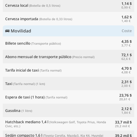
1,14 $
Cerveza local
(Botella de 0,5 litros)
0,99 €
1,62 $
Cerveza importada
(Botella de 0,33 litros)
1,40 €
🚌 Movilidad
Coste
4,35 $
Billete sencillo
(Transporte público)
3,77 €
72,1 $
Abono mensual de transporte público
(Precio normal)
62,6 €
4,70 $
Tarifa inicial de taxi
(Tarifa normal)
4,08 €
2,31 $
Taxi
(Tarifa normal)
(1 km)
2,00 €
23,76 $
Espera de taxi (1 hora)
(Tarifa normal)
20,61 €
2,12 $
Gasolina
(1 litro)
1,84 €
Hatchback mediano 1,4 l
33,7 mil $
(Volkswagen Golf, Toyota Prius, Honda
29,2 mil €
Civic, etc.)
Sedán compacto 1,6 l
39,2 mil $
(Toyota Corolla, Mazda3, Kia K4, Hyundai