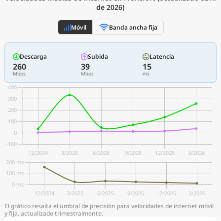
de 2026)
Móvil
Banda ancha fija
Descarga
Subida
Latencia
260
39
15
Mbps
Mbps
ms
El gráfico resalta el umbral de precisión para velocidades de internet móvil
y fija, actualizado trimestralmente.