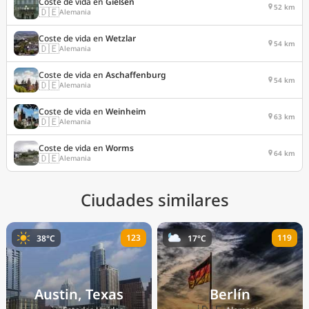
Coste de vida en
Gießen
52 km
🇩🇪
Alemania
Coste de vida en
Wetzlar
54 km
🇩🇪
Alemania
Coste de vida en
Aschaffenburg
54 km
🇩🇪
Alemania
Coste de vida en
Weinheim
63 km
🇩🇪
Alemania
Coste de vida en
Worms
64 km
🇩🇪
Alemania
Ciudades similares
123
119
38°C
17°C
Austin, Texas
Berlín