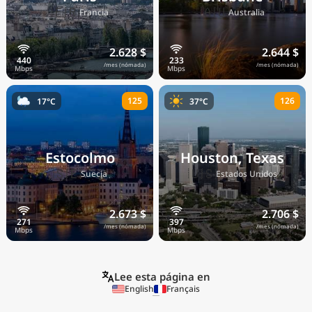
🇫🇷
🇦🇺
Francia
Australia
2.628 $
2.644 $
/mes (nómada)
/mes (nómada)
125
126
17°C
37°C
Estocolmo
Houston, Texas
🇸🇪
🇺🇸
Suecia
Estados Unidos
2.673 $
2.706 $
/mes (nómada)
/mes (nómada)
Lee esta página en
English
Français