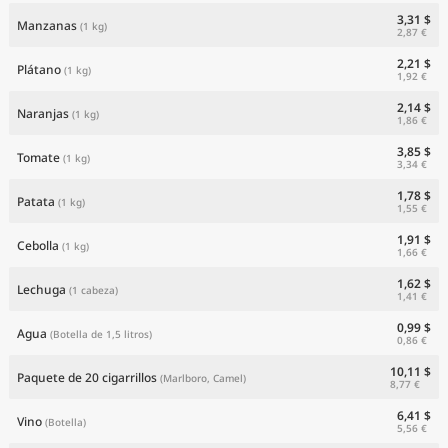
3,31 $
Manzanas
(1 kg)
2,87 €
2,21 $
Plátano
(1 kg)
1,92 €
2,14 $
Naranjas
(1 kg)
1,86 €
3,85 $
Tomate
(1 kg)
3,34 €
1,78 $
Patata
(1 kg)
1,55 €
1,91 $
Cebolla
(1 kg)
1,66 €
1,62 $
Lechuga
(1 cabeza)
1,41 €
0,99 $
Agua
(Botella de 1,5 litros)
0,86 €
10,11 $
Paquete de 20 cigarrillos
(Marlboro, Camel)
8,77 €
6,41 $
Vino
(Botella)
5,56 €