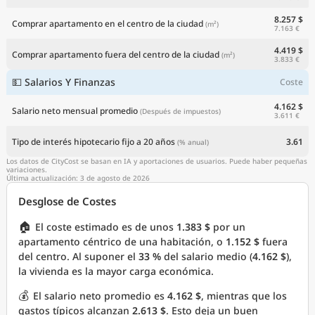
8.257 $
Comprar apartamento en el centro de la ciudad
(m²)
7.163 €
4.419 $
Comprar apartamento fuera del centro de la ciudad
(m²)
3.833 €
💵 Salarios Y Finanzas
Coste
4.162 $
Salario neto mensual promedio
(Después de impuestos)
3.611 €
Tipo de interés hipotecario fijo a 20 años
3.61
(% anual)
Los datos de CityCost se basan en IA y aportaciones de usuarios. Puede haber pequeñas
variaciones.
Última actualización: 3 de agosto de 2026
Desglose de Costes
🏠
El coste estimado es de unos
1.383 $
por un
apartamento céntrico de una habitación, o
1.152 $
fuera
del centro. Al suponer el
33 %
del salario medio (
4.162 $
),
la vivienda es la mayor carga económica.
💰
El salario neto promedio es
4.162 $
, mientras que los
gastos típicos alcanzan
2.613 $
. Esto deja un buen