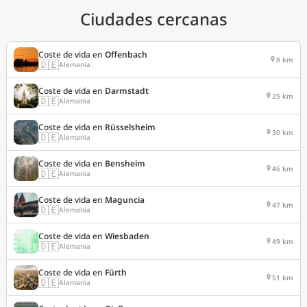
Ciudades cercanas
Coste de vida en
Offenbach
8 km
🇩🇪
Alemania
Coste de vida en
Darmstadt
25 km
🇩🇪
Alemania
Coste de vida en
Rüsselsheim
30 km
🇩🇪
Alemania
Coste de vida en
Bensheim
46 km
🇩🇪
Alemania
Coste de vida en
Maguncia
47 km
🇩🇪
Alemania
Coste de vida en
Wiesbaden
49 km
🇩🇪
Alemania
Coste de vida en
Fürth
51 km
🇩🇪
Alemania