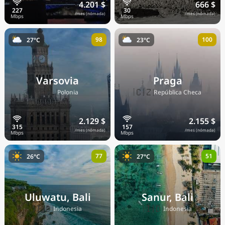
4.201 $
666 $
/mes (nómada)
/mes (nómada)
98
100
27°C
23°C
Varsovia
Praga
🇵🇱
🇨🇿
Polonia
República Checa
2.129 $
2.155 $
/mes (nómada)
/mes (nómada)
77
51
26°C
27°C
Uluwatu, Bali
Sanur, Bali
🇮🇩
🇮🇩
Indonesia
Indonesia