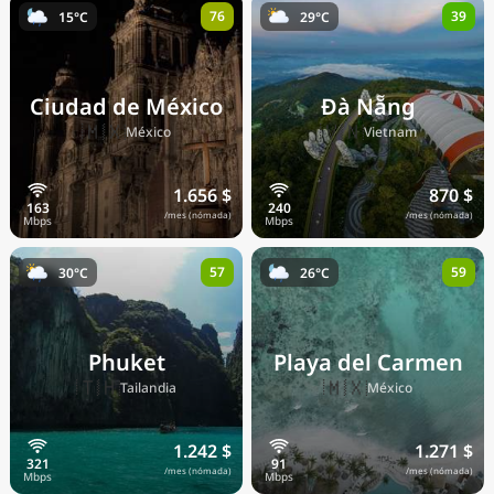
76
39
15°C
29°C
Precios actuales por país
Ciudad de México
Đà Nẵng
🇲🇽
🇻🇳
México
Vietnam
1.656 $
870 $
/mes (nómada)
/mes (nómada)
57
59
30°C
26°C
Phuket
Playa del Carmen
🇹🇭
🇲🇽
Tailandia
México
1.242 $
1.271 $
/mes (nómada)
/mes (nómada)