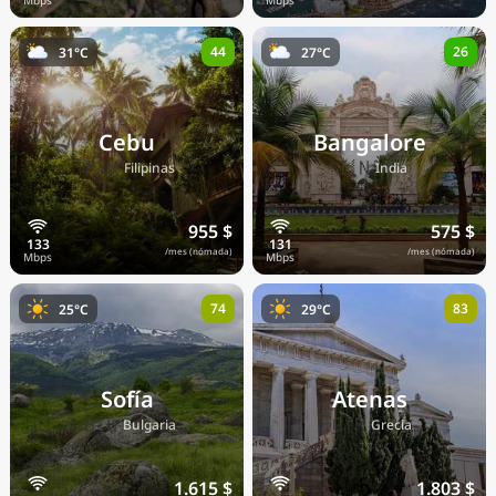
44
26
31°C
27°C
Cebu
Bangalore
🇵🇭
🇮🇳
Filipinas
India
955 $
575 $
/mes (nómada)
/mes (nómada)
74
83
25°C
29°C
Sofía
Atenas
🇧🇬
🇬🇷
Bulgaria
Grecia
1.615 $
1.803 $