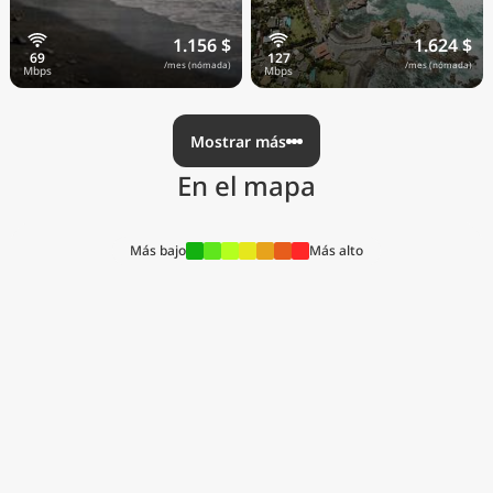
1.156 $
1.624 $
/mes (nómada)
/mes (nómada)
Mostrar más
En el mapa
Más bajo
Más alto