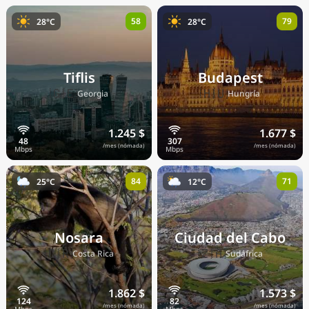
58
79
28°C
28°C
Tiflis
Budapest
🇬🇪
🇭🇺
Georgia
Hungría
1.245 $
1.677 $
/mes (nómada)
/mes (nómada)
84
71
25°C
12°C
Nosara
Ciudad del Cabo
🇨🇷
🇿🇦
Costa Rica
Sudáfrica
1.862 $
1.573 $
/mes (nómada)
/mes (nómada)