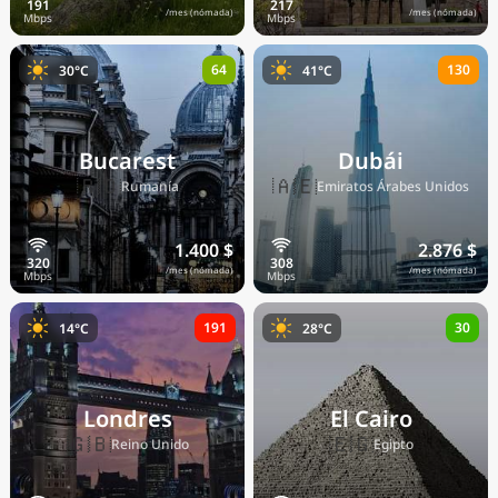
/mes (nómada)
/mes (nómada)
64
130
30°C
41°C
Bucarest
Dubái
🇷🇴
🇦🇪
Rumanía
Emiratos Árabes Unidos
1.400 $
2.876 $
/mes (nómada)
/mes (nómada)
191
30
14°C
28°C
Londres
El Cairo
🇬🇧
🇪🇬
Reino Unido
Egipto