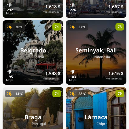
1.618 $
1.667 $
/mes (nómada)
/mes (nómada)
74
73
30°C
27°C
Belgrado
Seminyak, Bali
🇷🇸
🇮🇩
Serbia
Indonesia
1.598 $
1.616 $
/mes (nómada)
/mes (nómada)
74
79
14°C
28°C
Braga
Lárnaca
🇵🇹
🇨🇾
Portugal
Chipre