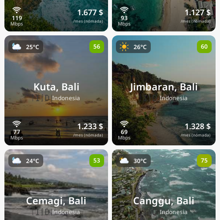
1.677 $
1.127 $
/mes (nómada)
/mes (nómada)
56
60
25°C
26°C
Kuta, Bali
Jimbaran, Bali
🇮🇩
🇮🇩
Indonesia
Indonesia
1.233 $
1.328 $
/mes (nómada)
/mes (nómada)
53
75
24°C
30°C
Cemagi, Bali
Canggu, Bali
🇮🇩
🇮🇩
Indonesia
Indonesia