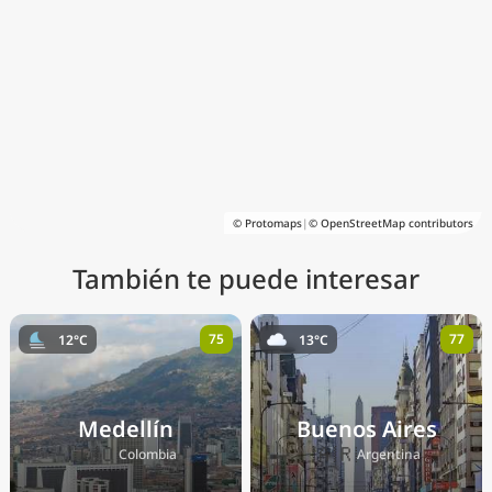
© Protomaps
|
© OpenStreetMap contributors
También te puede interesar
75
77
12°C
13°C
Medellín
Buenos Aires
🇨🇴
🇦🇷
Colombia
Argentina