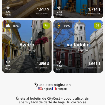
1.617 $
1.714 $
/mes (nómada)
/mes (nómada)
78
76
18°C
16°C
Aveiro
Valladolid
🇵🇹
🇪🇸
Portugal
España
1.696 $
1.661 $
/mes (nómada)
/mes (nómada)
Lee esta página en
English
Français
Únete al boletín de CityCost – poco tráfico, sin
spam y fácil de darte de baja. Tu correo se