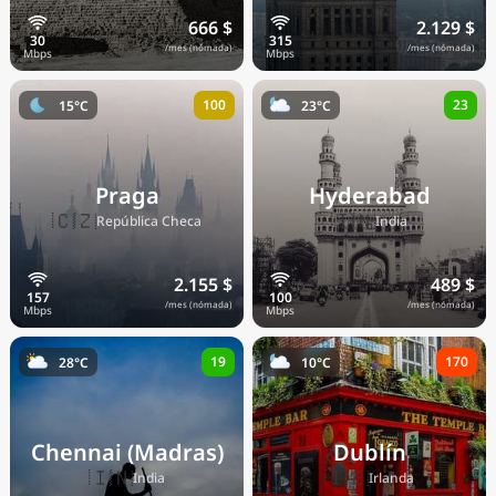
666 $
2.129 $
/mes (nómada)
/mes (nómada)
100
23
15°C
23°C
Praga
Hyderabad
🇨🇿
🇮🇳
República Checa
India
2.155 $
489 $
/mes (nómada)
/mes (nómada)
19
170
28°C
10°C
Chennai (Madras)
Dublín
🇮🇳
🇮🇪
India
Irlanda