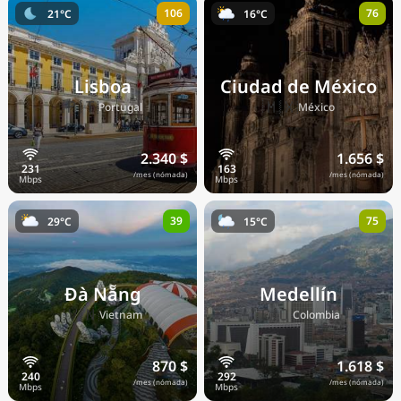
106
76
21°C
16°C
Precios actuales por país
Lisboa
Ciudad de México
🇵🇹
🇲🇽
Portugal
México
2.340 $
1.656 $
/mes (nómada)
/mes (nómada)
39
75
29°C
15°C
Đà Nẵng
Medellín
🇻🇳
🇨🇴
Vietnam
Colombia
870 $
1.618 $
/mes (nómada)
/mes (nómada)