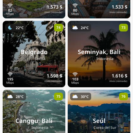
1.573 $
1.533 $
/mes (nómada)
/mes (nómada)
74
73
22°C
24°C
Belgrado
Seminyak, Bali
🇷🇸
🇮🇩
Serbia
Indonesia
1.598 $
1.616 $
/mes (nómada)
/mes (nómada)
75
76
28°C
30°C
Canggu, Bali
Seúl
🇮🇩
🇰🇷
Indonesia
Corea del Sur