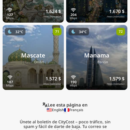
1.624 $
1.670 $
/mes (nómada)
/mes (nómada)
71
72
32°C
34°C
Mascate
Manama
🇴🇲
🇧🇭
Omán
Baréin
1.572 $
1.579 $
/mes (nómada)
/mes (nómada)
Lee esta página en
English
Français
Únete al boletín de CityCost – poco tráfico, sin
spam y fácil de darte de baja. Tu correo se