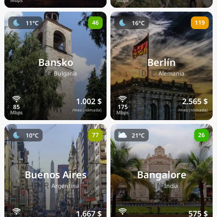
46
119
11°C
16°C
Bansko
Berlín
🇧🇬
🇩🇪
Bulgaria
Alemania
1.002 $
2.565 $
/mes (nómada)
/mes (nómada)
77
26
10°C
21°C
Buenos Aires
Bangalore
🇦🇷
🇮🇳
Argentina
India
1.667 $
575 $