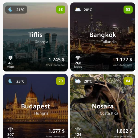
58
53
21°C
28°C
Tiflis
Bangkok
🇬🇪
🇹🇭
Georgia
Tailandia
1.245 $
1.172 $
/mes (nómada)
/mes (nómada)
79
84
23°C
28°C
Budapest
Nosara
🇭🇺
🇨🇷
Hungría
Costa Rica
1.677 $
1.862 $
/mes (nómada)
/mes (nómada)