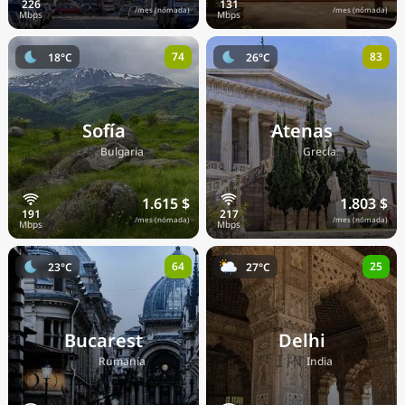
/mes (nómada)
/mes (nómada)
74
83
18°C
26°C
Sofía
Atenas
🇧🇬
🇬🇷
Bulgaria
Grecia
1.615 $
1.803 $
/mes (nómada)
/mes (nómada)
64
25
23°C
27°C
Bucarest
Delhi
🇷🇴
🇮🇳
Rumanía
India