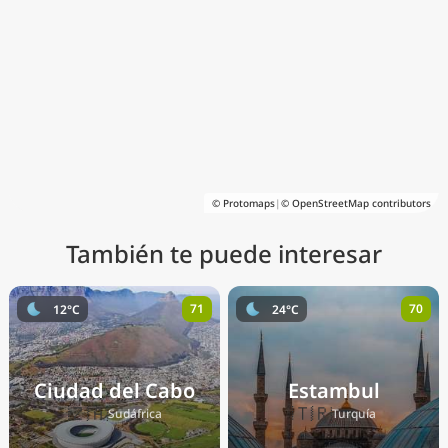
© Protomaps
|
© OpenStreetMap contributors
También te puede interesar
71
70
12°C
24°C
Ciudad del Cabo
Estambul
🇿🇦
🇹🇷
Sudáfrica
Turquía