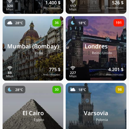
1.400 $
526 $
/mes (nómada)
/mes (nómada)
36
191
28°C
18°C
Mumbai (Bombay)
Londres
🇮🇳
🇬🇧
India
Reino Unido
775 $
4.201 $
/mes (nómada)
/mes (nómada)
30
98
28°C
18°C
El Cairo
Varsovia
🇪🇬
🇵🇱
Egipto
Polonia