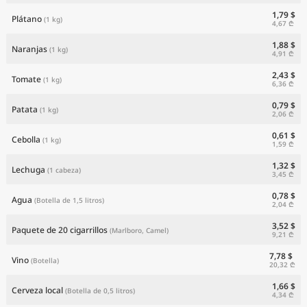
1,79 $
Plátano
(1 kg)
4,67 ₾
1,88 $
Naranjas
(1 kg)
4,91 ₾
2,43 $
Tomate
(1 kg)
6,36 ₾
0,79 $
Patata
(1 kg)
2,06 ₾
0,61 $
Cebolla
(1 kg)
1,59 ₾
1,32 $
Lechuga
(1 cabeza)
3,45 ₾
0,78 $
Agua
(Botella de 1,5 litros)
2,04 ₾
3,52 $
Paquete de 20 cigarrillos
(Marlboro, Camel)
9,21 ₾
7,78 $
Vino
(Botella)
20,32 ₾
1,66 $
Cerveza local
(Botella de 0,5 litros)
4,34 ₾