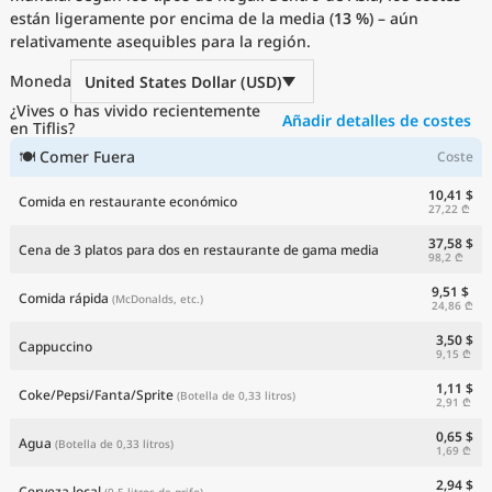
están ligeramente por encima de la media (
Precios actuales por país
13 %
) – aún
relativamente asequibles para la región.
Moneda
United States Dollar (USD)
¿Vives o has vivido recientemente
Añadir detalles de costes
en Tiflis?
🍽 Comer Fuera
Coste
10,41 $
Comida en restaurante económico
27,22 ₾
37,58 $
Cena de 3 platos para dos en restaurante de gama media
98,2 ₾
9,51 $
Comida rápida
(McDonalds, etc.)
24,86 ₾
3,50 $
Cappuccino
9,15 ₾
1,11 $
Coke/Pepsi/Fanta/Sprite
(Botella de 0,33 litros)
2,91 ₾
0,65 $
Agua
(Botella de 0,33 litros)
1,69 ₾
2,94 $
Cerveza local
(0,5 litros de grifo)