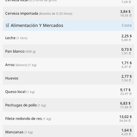
7,69 ₾
3,84 $
Cerveza importada
(Botella de 0,33 litros)
10,05 ₾
🛒 Alimentación Y Mercados
Coste
2,25 $
Leche
(1 litro)
5,88 ₾
0,73 $
Pan blanco
(500 g)
1,91 ₾
1,71 $
Arroz
(blanco)
(1 kg)
4,47 ₾
2,77 $
Huevos
7,24 ₾
9,17 $
Queso local
(1 kg)
23,97 ₾
6,83 $
Pechugas de pollo
(1 kg)
17,86 ₾
13,02 $
Filete redondo de res
(1 kg)
34,04 ₾
1,64 $
Manzanas
(1 kg)
4,29 ₾