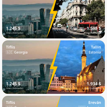
1.245 $
1.598 $
/mes (nómada)
/mes (nómada)
Tiflis
Tallin
🇬🇪 Georgia
🇪🇪 Estonia
1.245 $
1.934 $
/mes (nómada)
/mes (nómada)
Tiflis
Ereván