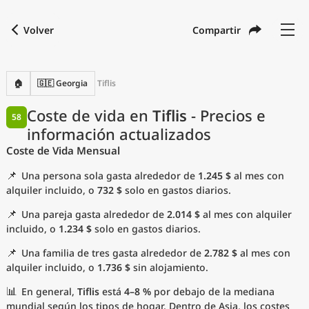
Volver
Compartir
Buscar una ciudad
Comparar
Moneda preferida
Idioma preferido
Moneda
Idioma
Volver
🏠
🇬🇪 Georgia
Tiflis
Idioma
Español
Coste de vida en
Tiflis
- Precios e
58
información actualizados
con
Moneda
United States Dollar
USD
Coste de Vida Mensual
Unidades de medida
📌
Una persona sola gasta alrededor de
1.245 $
al mes con
Índice del coste de vida
alquiler incluido, o
732 $
solo en gastos diarios.
📌
Una pareja gasta alrededor de
2.014 $
al mes con alquiler
Ciudades más populares
incluido, o
1.234 $
solo en gastos diarios.
📌
Una familia de tres gasta alrededor de
2.782 $
al mes con
Ciudades asequibles por tamaño
alquiler incluido, o
1.736 $
sin alojamiento.
Precios actuales por ciudad
📊
En general,
Tiflis
está
4–8 %
por debajo de la mediana
mundial según los tipos de hogar. Dentro de Asia, los costes