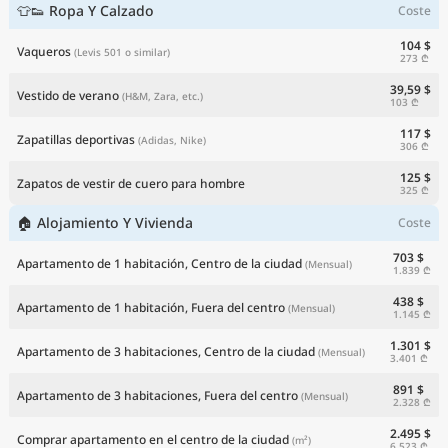
👕👟 Ropa Y Calzado
Coste
104 $
Vaqueros
(Levis 501 o similar)
273 ₾
39,59 $
Vestido de verano
(H&M, Zara, etc.)
103 ₾
117 $
Zapatillas deportivas
(Adidas, Nike)
306 ₾
125 $
Zapatos de vestir de cuero para hombre
325 ₾
🏠 Alojamiento Y Vivienda
Coste
703 $
Apartamento de 1 habitación, Centro de la ciudad
(Mensual)
1.839 ₾
438 $
Apartamento de 1 habitación, Fuera del centro
(Mensual)
1.145 ₾
1.301 $
Apartamento de 3 habitaciones, Centro de la ciudad
(Mensual)
3.401 ₾
891 $
Apartamento de 3 habitaciones, Fuera del centro
(Mensual)
2.328 ₾
2.495 $
Comprar apartamento en el centro de la ciudad
(m²)
6.523 ₾