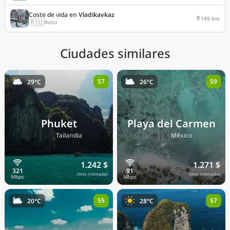
Coste de vida en
Vladikavkaz
149 km
🇷🇺
Rusia
Ciudades similares
57
59
29°C
26°C
Phuket
Playa del Carmen
🇹🇭
🇲🇽
Tailandia
México
1.242 $
1.271 $
/mes (nómada)
/mes (nómada)
55
57
20°C
28°C