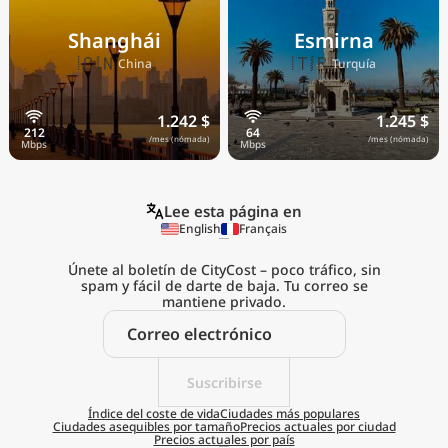
Shanghái
Esmirna
🇨🇳
🇹🇷
China
Turquía
1.242 $
1.245 $
/mes (nómada)
/mes (nómada)
Lee esta página en
English
Français
Únete al boletín de CityCost – poco tráfico, sin
spam y fácil de darte de baja. Tu correo se
mantiene privado.
Explora el
coste de vida real
Suscribirse
estés donde estés
Índice del coste de vida
Ciudades más populares
Ciudades asequibles por tamaño
Precios actuales por ciudad
Precios actuales por país
Obtener aplicación