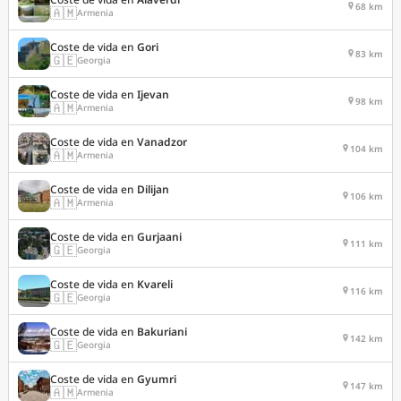
68 km
🇦🇲
Armenia
Coste de vida en
Gori
83 km
🇬🇪
Georgia
Coste de vida en
Ijevan
98 km
🇦🇲
Armenia
Coste de vida en
Vanadzor
104 km
🇦🇲
Armenia
Coste de vida en
Dilijan
106 km
🇦🇲
Armenia
Coste de vida en
Gurjaani
111 km
🇬🇪
Georgia
Coste de vida en
Kvareli
116 km
🇬🇪
Georgia
Coste de vida en
Bakuriani
142 km
🇬🇪
Georgia
Coste de vida en
Gyumri
147 km
🇦🇲
Armenia