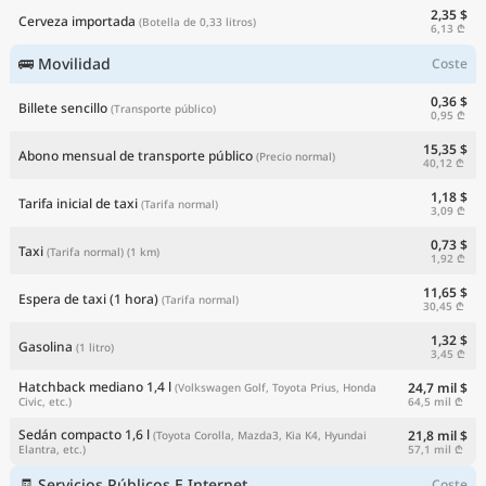
2,35 $
Cerveza importada
(Botella de 0,33 litros)
6,13 ₾
🚌 Movilidad
Coste
0,36 $
Billete sencillo
(Transporte público)
0,95 ₾
15,35 $
Abono mensual de transporte público
(Precio normal)
40,12 ₾
1,18 $
Tarifa inicial de taxi
(Tarifa normal)
3,09 ₾
0,73 $
Taxi
(Tarifa normal)
(1 km)
1,92 ₾
11,65 $
Espera de taxi (1 hora)
(Tarifa normal)
30,45 ₾
1,32 $
Gasolina
(1 litro)
3,45 ₾
Hatchback mediano 1,4 l
24,7 mil $
(Volkswagen Golf, Toyota Prius, Honda
64,5 mil ₾
Civic, etc.)
Sedán compacto 1,6 l
21,8 mil $
(Toyota Corolla, Mazda3, Kia K4, Hyundai
57,1 mil ₾
Elantra, etc.)
🧾 Servicios Públicos E Internet
Coste