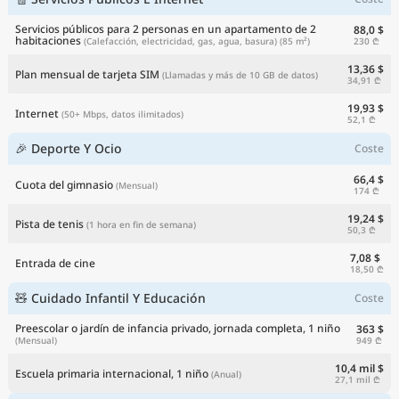
Servicios públicos para 2 personas en un apartamento de 2
88,0 $
habitaciones
230 ₾
(Calefacción, electricidad, gas, agua, basura)
(85 m²)
13,36 $
Plan mensual de tarjeta SIM
(Llamadas y más de 10 GB de datos)
34,91 ₾
19,93 $
Internet
(50+ Mbps, datos ilimitados)
52,1 ₾
🎉 Deporte Y Ocio
Coste
66,4 $
Cuota del gimnasio
(Mensual)
174 ₾
19,24 $
Pista de tenis
(1 hora en fin de semana)
50,3 ₾
7,08 $
Entrada de cine
18,50 ₾
🧸 Cuidado Infantil Y Educación
Coste
Preescolar o jardín de infancia privado, jornada completa, 1 niño
363 $
949 ₾
(Mensual)
10,4 mil $
Escuela primaria internacional, 1 niño
(Anual)
27,1 mil ₾