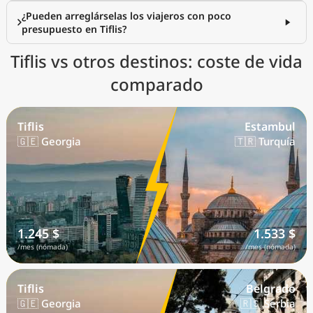
¿Pueden arreglárselas los viajeros con poco
presupuesto en Tiflis?
Tiflis vs otros destinos: coste de vida
comparado
Tiflis
Estambul
🇬🇪 Georgia
🇹🇷 Turquía
1.245 $
1.533 $
/mes (nómada)
/mes (nómada)
Tiflis
Belgrado
🇬🇪 Georgia
🇷🇸 Serbia