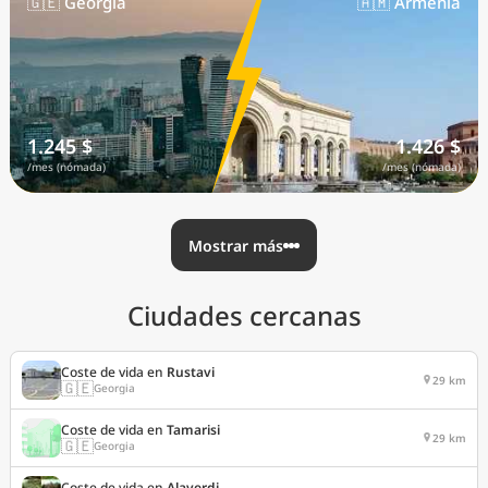
🇬🇪 Georgia
🇦🇲 Armenia
1.245 $
1.426 $
/mes (nómada)
/mes (nómada)
Mostrar más
Ciudades cercanas
Coste de vida en
Rustavi
29 km
🇬🇪
Georgia
Coste de vida en
Tamarisi
29 km
🇬🇪
Georgia
Coste de vida en
Alaverdi