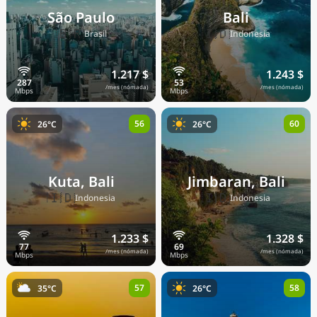
São Paulo
Bali
🇧🇷
🇮🇩
Brasil
Indonesia
1.217 $
1.243 $
/mes (nómada)
/mes (nómada)
56
60
26°C
26°C
Kuta, Bali
Jimbaran, Bali
🇮🇩
🇮🇩
Indonesia
Indonesia
1.233 $
1.328 $
/mes (nómada)
/mes (nómada)
57
58
35°C
26°C