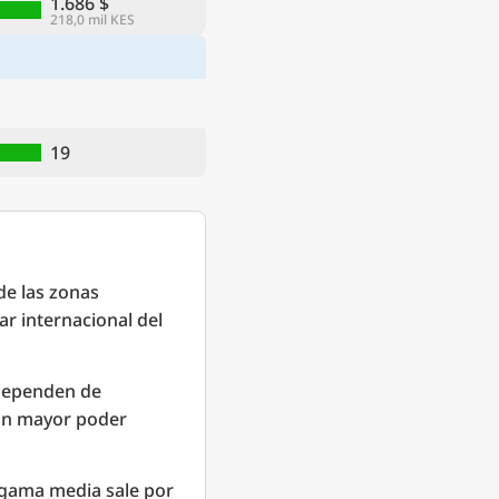
1.686 $
218,0 mil KES
19
de las zonas
ar internacional del
 dependen de
 un mayor poder
 gama media sale por