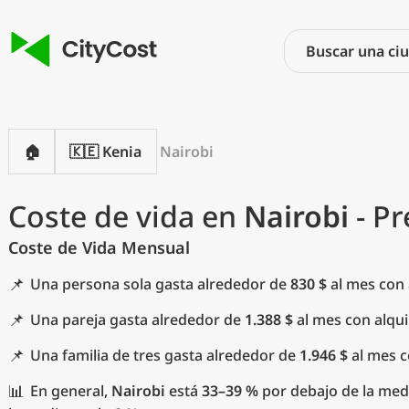
🏠
🇰🇪 Kenia
Nairobi
Coste de vida en
Nairobi
- Pr
Coste de Vida Mensual
📌
Una persona sola gasta alrededor de
830 $
al mes con a
📌
Una pareja gasta alrededor de
1.388 $
al mes con alqui
📌
Una familia de tres gasta alrededor de
1.946 $
al mes c
📊
En general,
Nairobi
está
33–39 %
por debajo de la medi