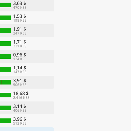
3,63 $
470 KES
1,53 $
198 KES
1,91 $
247 KES
1,71 $
221 KES
0,96 $
124 KES
1,14 $
147 KES
3,91 $
506 KES
18,68 $
2.416 KES
3,14 $
406 KES
3,96 $
512 KES