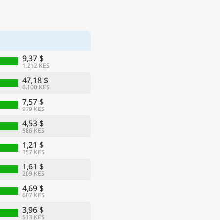
9,37 $
1.212 KES
47,18 $
6.100 KES
7,57 $
979 KES
4,53 $
586 KES
1,21 $
157 KES
1,61 $
209 KES
4,69 $
607 KES
3,96 $
513 KES