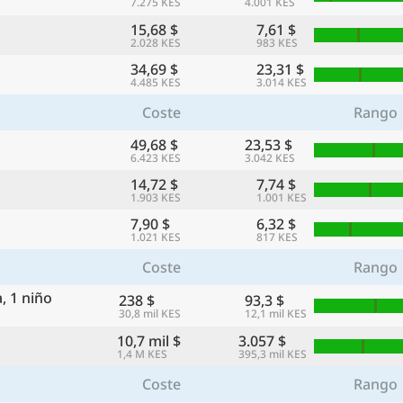
7.275 KES
4.001 KES
con
15,68 $
7,61 $
🌏
2.028 KES
983 KES
34,69 $
23,31 $
🌏
4.485 KES
3.014 KES
+ Añadir ciudad
Coste
Rango
49,68 $
23,53 $
6.423 KES
3.042 KES
Continuar
14,72 $
7,74 $
1.903 KES
1.001 KES
7,90 $
6,32 $
1.021 KES
817 KES
Coste
Rango
, 1 niño
238 $
93,3 $
30,8 mil KES
12,1 mil KES
10,7 mil $
3.057 $
1,4 M KES
395,3 mil KES
Coste
Rango