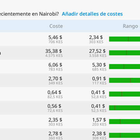
recientemente en Nairobi?
Añadir detalles de costes
Coste
Rango
5,46 $
2,34 $
706 KES
303 KES
35,38 $
27,52 $
a
4.575 KES
3.558 KES
6,06 $
5,30 $
783 KES
685 KES
2,70 $
0,91 $
349 KES
117 KES
0,64 $
0,41 $
82,5 KES
52,8 KES
0,56 $
0,41 $
72,6 KES
52,5 KES
2,35 $
1,57 $
303 KES
203 KES
2,78 $
2,38 $
360 KES
308 KES