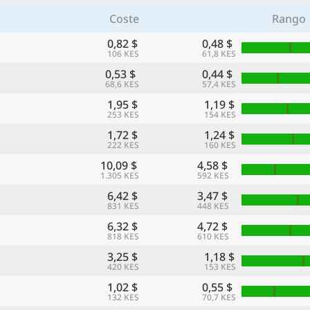
Coste
Rango
0,82 $
0,48 $
106 KES
61,8 KES
0,53 $
0,44 $
68,6 KES
57,4 KES
1,95 $
1,19 $
253 KES
154 KES
1,72 $
1,24 $
222 KES
160 KES
10,09 $
4,58 $
1.305 KES
592 KES
6,42 $
3,47 $
831 KES
448 KES
6,32 $
4,72 $
818 KES
610 KES
3,25 $
1,18 $
420 KES
153 KES
1,02 $
0,55 $
132 KES
70,7 KES