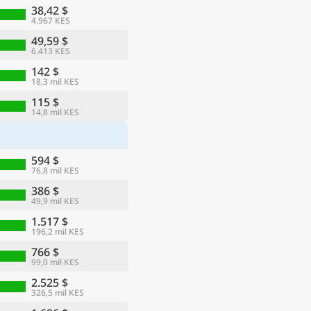
38,42 $
4.967 KES
49,59 $
6.413 KES
142 $
18,3 mil KES
115 $
14,8 mil KES
594 $
76,8 mil KES
386 $
49,9 mil KES
1.517 $
196,2 mil KES
766 $
99,0 mil KES
2.525 $
326,5 mil KES