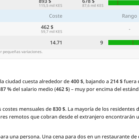
893 $
678 $
115,5 mil KES
87,6 mil KES
Coste
Rango
462 $
-
59,7 mil KES
14.71
9
er pequeñas variaciones.
la ciudad cuesta alrededor de
400 $
, bajando a
214 $
fuera 
l
87 %
del salario medio (
462 $
) – muy por encima del estánd
os costes mensuales de
830 $
. La mayoría de los residentes
dores remotos que cobran desde el extranjero encontrarán
ara una persona. Una cena para dos en un restaurante de