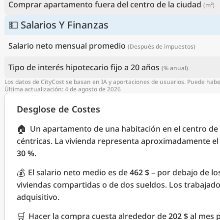
Comprar apartamento fuera del centro de la ciudad
(m²)
💵 Salarios Y Finanzas
Salario neto mensual promedio
(Después de impuestos)
Tipo de interés hipotecario fijo a 20 años
(% anual)
Los datos de CityCost se basan en IA y aportaciones de usuarios. Puede hab
Última actualización: 4 de agosto de 2026
Desglose de Costes
🏠
Un apartamento de una habitación en el centro de 
céntricas. La vivienda representa aproximadamente e
30 %
.
💰
El salario neto medio es de
462 $
– por debajo de l
viviendas compartidas o de dos sueldos. Los trabaja
adquisitivo.
🛒
Hacer la compra cuesta alrededor de
202 $
al mes p