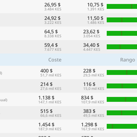
26,95 $
10,75 $
3.484 KES
1.391 KES
24,92 $
11,50 $
3.222 KES
1.486 KES
64,5 $
23,62 $
8.338 KES
3.054 KES
59,4 $
34,40 $
7.677 KES
4.447 KES
Coste
Rango
400 $
228 $
l)
51,7 mil KES
29,5 mil KES
214 $
116 $
27,6 mil KES
15,0 mil KES
1.138 $
834 $
ual)
147,1 mil KES
107,9 mil KES
515 $
383 $
)
66,6 mil KES
49,5 mil KES
1.454 $
1.298 $
187,9 mil KES
167,9 mil KES