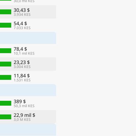
30,0 mil KES
30,43 $
3.934 KES
54,4 $
7.033 KES
78,4 $
10,1 mil KES
23,23 $
3.004 KES
11,84 $
1.531 KES
389 $
50,3 mil KES
22,9 mil $
3,0 M KES