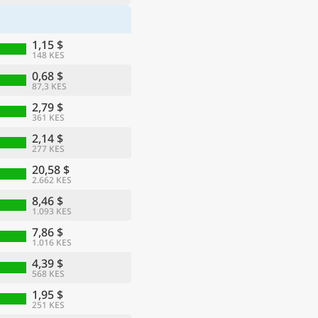
1,15 $
148 KES
0,68 $
87,3 KES
2,79 $
361 KES
2,14 $
277 KES
20,58 $
2.662 KES
8,46 $
1.093 KES
7,86 $
1.016 KES
4,39 $
568 KES
1,95 $
251 KES