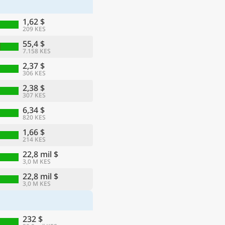
1,62 $
209 KES
55,4 $
7.158 KES
2,37 $
306 KES
2,38 $
307 KES
6,34 $
820 KES
1,66 $
214 KES
ma
22,8 mil $
3,0 M KES
22,8 mil $
3,0 M KES
232 $