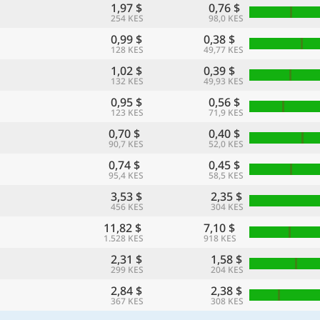
1,97 $
0,76 $
254 KES
98,0 KES
0,99 $
0,38 $
128 KES
49,77 KES
1,02 $
0,39 $
132 KES
49,93 KES
0,95 $
0,56 $
123 KES
71,9 KES
0,70 $
0,40 $
90,7 KES
52,0 KES
0,74 $
0,45 $
95,4 KES
58,5 KES
3,53 $
2,35 $
456 KES
304 KES
11,82 $
7,10 $
1.528 KES
918 KES
2,31 $
1,58 $
299 KES
204 KES
2,84 $
2,38 $
367 KES
308 KES