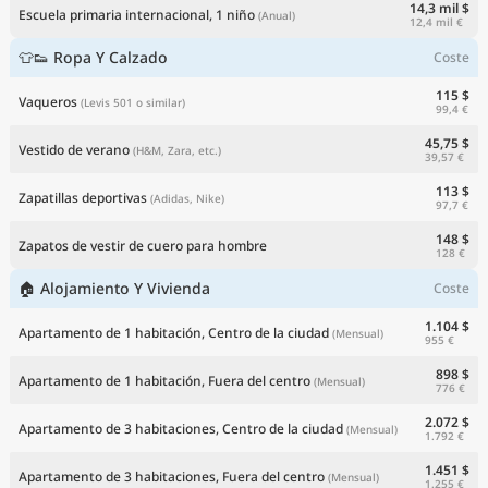
14,3 mil $
Escuela primaria internacional, 1 niño
(Anual)
12,4 mil €
👕👟 Ropa Y Calzado
Coste
115 $
Vaqueros
(Levis 501 o similar)
99,4 €
45,75 $
Vestido de verano
(H&M, Zara, etc.)
39,57 €
113 $
Zapatillas deportivas
(Adidas, Nike)
97,7 €
148 $
Zapatos de vestir de cuero para hombre
128 €
🏠 Alojamiento Y Vivienda
Coste
1.104 $
Apartamento de 1 habitación, Centro de la ciudad
(Mensual)
955 €
898 $
Apartamento de 1 habitación, Fuera del centro
(Mensual)
776 €
2.072 $
Apartamento de 3 habitaciones, Centro de la ciudad
(Mensual)
1.792 €
1.451 $
Apartamento de 3 habitaciones, Fuera del centro
(Mensual)
1.255 €