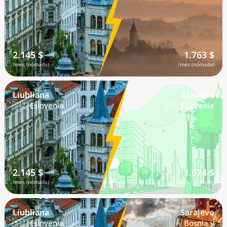
2.145 $
1.763 $
/mes (nómada)
/mes (nómada)
Liubliana
Maribor
🇸🇮 Eslovenia
🇸🇮 Eslovenia
2.145 $
1.674 $
/mes (nómada)
/mes (nómada)
Liubliana
Sarajevo
🇸🇮 Eslovenia
🇧🇦 Bosnia y