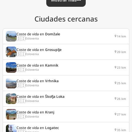
Ciudades cercanas
Coste de vida en
Domžale
14 km
🇸🇮
Eslovenia
Coste de vida en
Grosuplje
20 km
🇸🇮
Eslovenia
Coste de vida en
Kamnik
23 km
🇸🇮
Eslovenia
Coste de vida en
Vrhnika
25 km
🇸🇮
Eslovenia
Coste de vida en
Škofja Loka
26 km
🇸🇮
Eslovenia
Coste de vida en
Kranj
27 km
🇸🇮
Eslovenia
Coste de vida en
Logatec
35 km
🇸🇮
Eslovenia