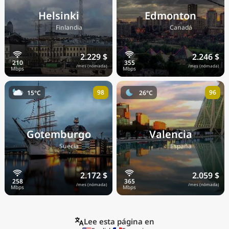
Helsinki
Edmonton
🇫🇮
🇨🇦
Finlandia
Canadá
2.229 $
2.246 $
/mes (nómada)
/mes (nómada)
98
96
15°C
26°C
Gotemburgo
Valencia
🇸🇪
🇪🇸
Suecia
España
2.172 $
2.059 $
/mes (nómada)
/mes (nómada)
Lee esta página en