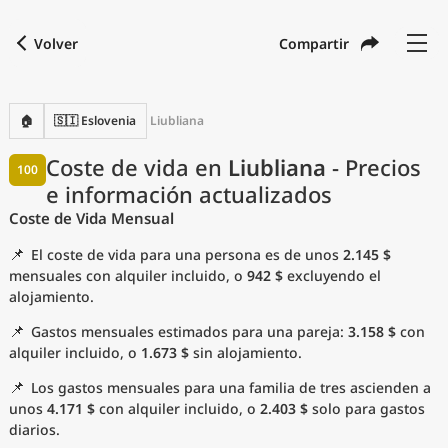
Volver
Compartir
Buscar una ciudad
Comparar
Moneda preferida
Idioma preferido
Moneda
Idioma
Volver
🏠
🇸🇮 Eslovenia
Liubliana
Idioma
Español
Coste de vida en
Liubliana
- Precios
100
e información actualizados
con
Moneda
United States Dollar
USD
Coste de Vida Mensual
Unidades de medida
📌
El coste de vida para una persona es de unos
2.145 $
Índice del coste de vida
mensuales con alquiler incluido, o
942 $
excluyendo el
alojamiento.
Ciudades más populares
📌
Gastos mensuales estimados para una pareja:
3.158 $
con
alquiler incluido, o
1.673 $
sin alojamiento.
Ciudades asequibles por tamaño
📌
Los gastos mensuales para una familia de tres ascienden a
unos
4.171 $
con alquiler incluido, o
2.403 $
solo para gastos
Precios actuales por ciudad
diarios.