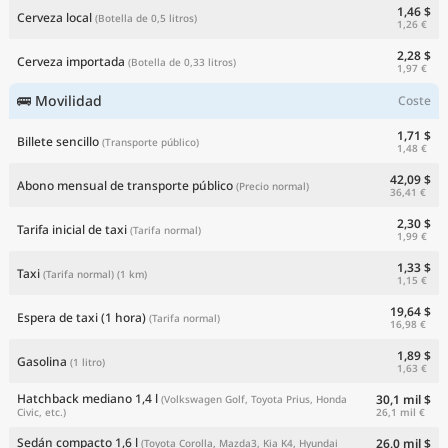
1,46 $
Cerveza local
(Botella de 0,5 litros)
1,26 €
2,28 $
Cerveza importada
(Botella de 0,33 litros)
1,97 €
🚌 Movilidad
Coste
1,71 $
Billete sencillo
(Transporte público)
1,48 €
42,09 $
Abono mensual de transporte público
(Precio normal)
36,41 €
2,30 $
Tarifa inicial de taxi
(Tarifa normal)
1,99 €
1,33 $
Taxi
(Tarifa normal)
(1 km)
1,15 €
19,64 $
Espera de taxi (1 hora)
(Tarifa normal)
16,98 €
1,89 $
Gasolina
(1 litro)
1,63 €
Hatchback mediano 1,4 l
30,1 mil $
(Volkswagen Golf, Toyota Prius, Honda
26,1 mil €
Civic, etc.)
Sedán compacto 1,6 l
26,0 mil $
(Toyota Corolla, Mazda3, Kia K4, Hyundai