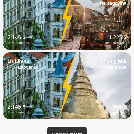
Herzegovina
2.145 $
1.225 $
/mes (nómada)
/mes (nómada)
Liubliana
Chiang Mai
🇸🇮 Eslovenia
🇹🇭 Tailandia
2.145 $
905 $
/mes (nómada)
/mes (nómada)
Mostrar más