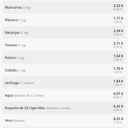
2,33 $
Manzanas
(1 kg)
2,02 €
1,77 $
Plátano
(1 kg)
1,53 €
2,34 $
Naranjas
(1 kg)
2,02 €
3,71 $
Tomate
(1 kg)
3,21 €
1,54 $
Patata
(1 kg)
1,33 €
1,70 $
Cebolla
(1 kg)
1,47 €
1,84 $
Lechuga
(1 cabeza)
1,59 €
0,97 $
Agua
(Botella de 1,5 litros)
0,84 €
6,42 $
Paquete de 20 cigarrillos
(Marlboro, Camel)
5,55 €
8,25 $
Vino
(Botella)
7,14 €