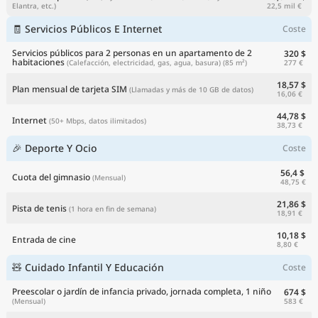
22,5 mil €
Elantra, etc.)
🧾 Servicios Públicos E Internet
Coste
Servicios públicos para 2 personas en un apartamento de 2
320 $
habitaciones
277 €
(Calefacción, electricidad, gas, agua, basura)
(85 m²)
18,57 $
Plan mensual de tarjeta SIM
(Llamadas y más de 10 GB de datos)
16,06 €
44,78 $
Internet
(50+ Mbps, datos ilimitados)
38,73 €
🎉 Deporte Y Ocio
Coste
56,4 $
Cuota del gimnasio
(Mensual)
48,75 €
21,86 $
Pista de tenis
(1 hora en fin de semana)
18,91 €
10,18 $
Entrada de cine
8,80 €
🧸 Cuidado Infantil Y Educación
Coste
Preescolar o jardín de infancia privado, jornada completa, 1 niño
674 $
583 €
(Mensual)