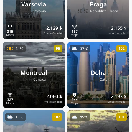
Varsovia
Praga
🇵🇱
🇨🇿
Polonia
República Checa
2.129 $
2.155 $
/mes (nómada)
/mes (nómada)
95
102
31°C
37°C
Montreal
Doha
🇨🇦
🇶🇦
Canadá
Catar
2.060 $
2.193 $
/mes (nómada)
/mes (nómada)
102
101
17°C
15°C