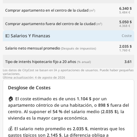
6.340 $
Comprar apartamento en el centro de la ciudad
(m²)
5.484 €
5.050 $
Comprar apartamento fuera del centro de la ciudad
(m²)
4.368 €
💵 Salarios Y Finanzas
Coste
2.035 $
Salario neto mensual promedio
(Después de impuestos)
1.760 €
Tipo de interés hipotecario fijo a 20 años
3.61
(% anual)
Los datos de CityCost se basan en IA y aportaciones de usuarios. Puede haber pequeñas
variaciones.
Última actualización: 4 de agosto de 2026
Desglose de Costes
🏠
El coste estimado es de unos
1.104 $
por un
apartamento céntrico de una habitación, o
898 $
fuera del
centro. Al suponer el
54 %
del salario medio (
2.035 $
), la
vivienda es la mayor carga económica.
💰
El salario neto promedio es
2.035 $
, mientras que los
gastos típicos son
2.145 $
. La diferencia obliga a