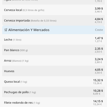
1,78 €
3,99 $
Cerveza local
(0,5 litros de grifo)
3,46 €
4,84 $
Cerveza importada
(Botella de 0,33 litros)
4,19 €
🛒 Alimentación Y Mercados
Coste
1,47 $
Leche
(1 litro)
1,27 €
2,35 $
Pan blanco
(500 g)
2,03 €
3,24 $
Arroz
(blanco)
(1 kg)
2,80 €
4,05 $
Huevos
3,50 €
15,32 $
Queso local
(1 kg)
13,26 €
10,28 $
Pechugas de pollo
(1 kg)
8,89 €
14,15 $
Filete redondo de res
(1 kg)
12,24 €