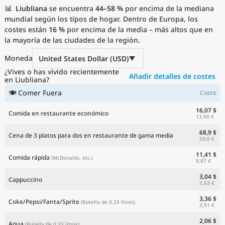
📊
Precios actuales por país
Liubliana
se encuentra
44–58 %
por encima de la mediana
mundial según los tipos de hogar. Dentro de Europa, los
costes están
16 %
por encima de la media – más altos que en
la mayoría de las ciudades de la región.
Moneda
United States Dollar (USD)
¿Vives o has vivido recientemente
Añadir detalles de costes
en Liubliana?
🍽 Comer Fuera
Coste
16,07 $
Comida en restaurante económico
13,90 €
68,9 $
Cena de 3 platos para dos en restaurante de gama media
59,6 €
11,41 $
Comida rápida
(McDonalds, etc.)
9,87 €
3,04 $
Cappuccino
2,63 €
3,36 $
Coke/Pepsi/Fanta/Sprite
(Botella de 0,33 litros)
2,91 €
2,06 $
Agua
(Botella de 0,33 litros)