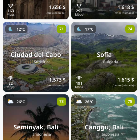
1.656 $
1.618 $
/mes (nómada)
/mes (nómada)
71
74
12°C
17°C
Ciudad del Cabo
Sofía
🇿🇦
🇧🇬
Sudáfrica
Bulgaria
1.573 $
1.615 $
/mes (nómada)
/mes (nómada)
73
75
26°C
26°C
Seminyak, Bali
Canggu, Bali
🇮🇩
🇮🇩
Indonesia
Indonesia