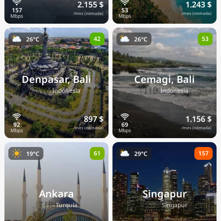
2.155 $
1.243 $
/mes (nómada)
/mes (nómada)
42
53
26°C
26°C
Denpasar, Bali
Cemagi, Bali
🇮🇩
🇮🇩
Indonesia
Indonesia
897 $
1.156 $
/mes (nómada)
/mes (nómada)
61
157
19°C
29°C
Ankara
Singapur
🇹🇷
🇸🇬
Turquía
Singapur