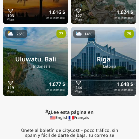
1.616 $
1.624 $
/mes (nómada)
/mes (nómada)
77
75
26°C
14°C
Uluwatu, Bali
Riga
🇮🇩
🇱🇻
Indonesia
Letonia
1.677 $
1.648 $
/mes (nómada)
/mes (nómada)
Lee esta página en
English
Français
Únete al boletín de CityCost – poco tráfico, sin
spam y fácil de darte de baja. Tu correo se