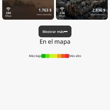
1.763 $
2.836 $
/mes (nómada)
/mes (nómada)
Mostrar más
En el mapa
Más bajo
Más alto