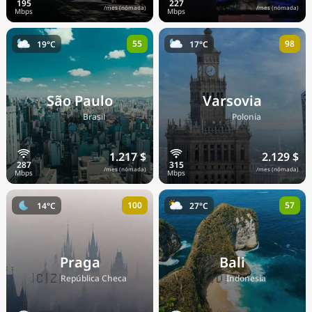
/mes (nómada)
/mes (nómada)
55
98
19°C
17°C
São Paulo
Varsovia
🇧🇷
🇵🇱
Brasil
Polonia
1.217 $
2.129 $
/mes (nómada)
/mes (nómada)
100
57
14°C
27°C
Praga
Bali
🇨🇿
🇮🇩
República Checa
Indonesia