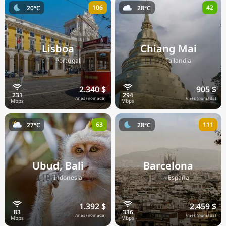
106
42
20°C
28°C
Precios actuales por país
Lisboa
Chiang Mai
🇵🇹
🇹🇭
Portugal
Tailandia
2.340 $
905 $
/mes (nómada)
/mes (nómada)
63
111
27°C
28°C
Ubud, Bali
Barcelona
🇮🇩
🇪🇸
Indonesia
España
1.392 $
2.459 $
/mes (nómada)
/mes (nómada)