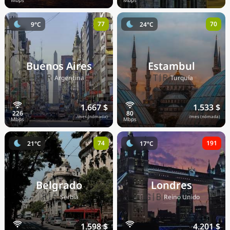
77
70
9°C
24°C
Buenos Aires
Estambul
🇦🇷
🇹🇷
Argentina
Turquía
1.667 $
1.533 $
/mes (nómada)
/mes (nómada)
74
191
21°C
17°C
Belgrado
Londres
🇷🇸
🇬🇧
Serbia
Reino Unido
1.598 $
4.201 $