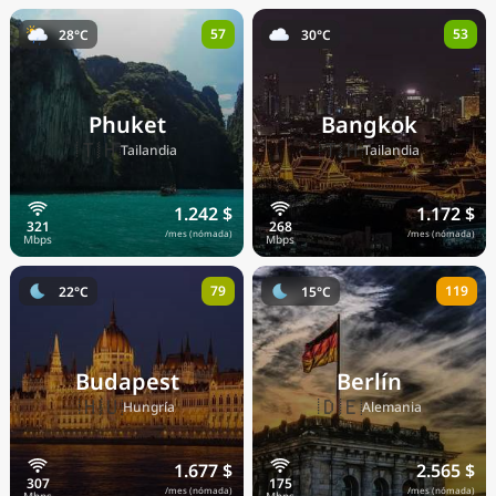
57
53
28°C
30°C
Phuket
Bangkok
🇹🇭
🇹🇭
Tailandia
Tailandia
1.242 $
1.172 $
/mes (nómada)
/mes (nómada)
79
119
22°C
15°C
Budapest
Berlín
🇭🇺
🇩🇪
Hungría
Alemania
1.677 $
2.565 $
/mes (nómada)
/mes (nómada)