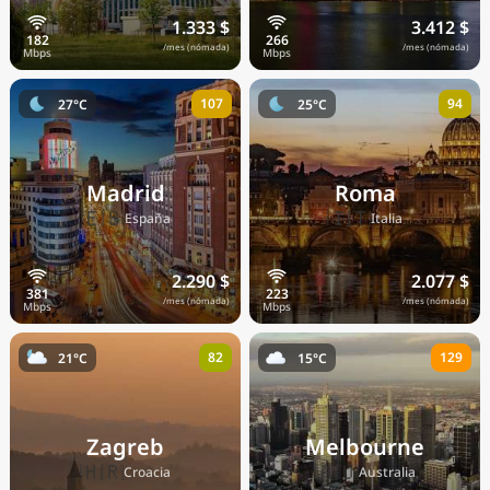
1.333 $
3.412 $
/mes (nómada)
/mes (nómada)
107
94
27°C
25°C
Madrid
Roma
🇪🇸
🇮🇹
España
Italia
2.290 $
2.077 $
/mes (nómada)
/mes (nómada)
82
129
21°C
15°C
Zagreb
Melbourne
🇭🇷
🇦🇺
Croacia
Australia