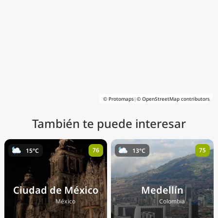
© Protomaps
|
© OpenStreetMap contributors
También te puede interesar
76
75
15°C
13°C
Ciudad de México
Medellín
🇲🇽
🇨🇴
México
Colombia