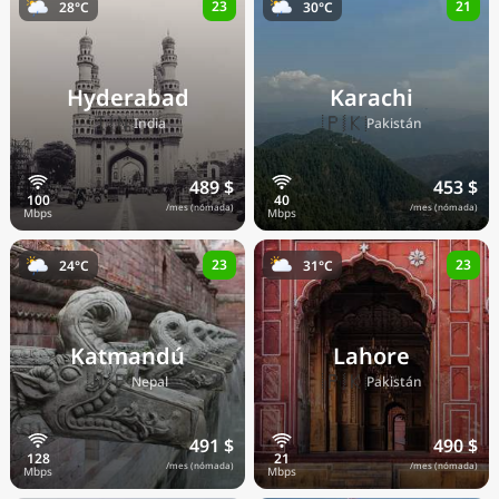
23
21
28°C
30°C
Hyderabad
Karachi
🇮🇳
🇵🇰
India
Pakistán
489 $
453 $
/mes (nómada)
/mes (nómada)
23
23
24°C
31°C
Katmandú
Lahore
🇳🇵
🇵🇰
Nepal
Pakistán
491 $
490 $
/mes (nómada)
/mes (nómada)