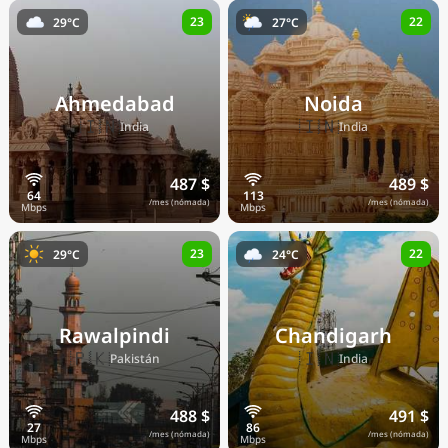
23
22
29°C
27°C
Ahmedabad
Noida
🇮🇳
🇮🇳
India
India
487 $
489 $
/mes (nómada)
/mes (nómada)
23
22
29°C
24°C
Rawalpindi
Chandigarh
🇵🇰
🇮🇳
Pakistán
India
488 $
491 $
/mes (nómada)
/mes (nómada)