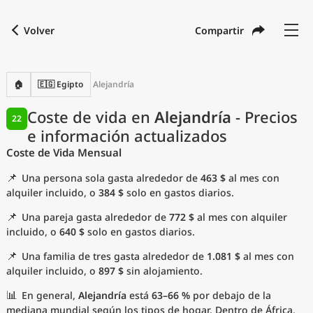
Volver
Compartir
Buscar una ciudad
Comparar
Moneda preferida
Idioma preferido
Moneda
Idioma
Volver
🏠
🇪🇬 Egipto
Alejandría
Idioma
Español
Coste de vida en
Alejandría
- Precios
22
e información actualizados
con
Moneda
United States Dollar
USD
Coste de Vida Mensual
Unidades de medida
📌
Una persona sola gasta alrededor de
463 $
al mes con
Índice del coste de vida
alquiler incluido, o
384 $
solo en gastos diarios.
📌
Una pareja gasta alrededor de
772 $
al mes con alquiler
Ciudades más populares
incluido, o
640 $
solo en gastos diarios.
📌
Una familia de tres gasta alrededor de
1.081 $
al mes con
Ciudades asequibles por tamaño
alquiler incluido, o
897 $
sin alojamiento.
Precios actuales por ciudad
📊
En general,
Alejandría
está
63–66 %
por debajo de la
mediana mundial según los tipos de hogar. Dentro de África,