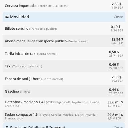
2,83 $
Cerveza importada
(Botella de 0,33 litros)
140 EGP
🚌 Movilidad
Coste
0,19 $
Billete sencillo
(Transporte público)
9,34 EGP
12,94 $
Abono mensual de transporte público
(Precio normal)
642 EGP
0,58 $
Tarifa inicial de taxi
(Tarifa normal)
28,71 EGP
0,46 $
Taxi
(Tarifa normal)
(1 km)
22,90 EGP
2,05 $
Espera de taxi (1 hora)
(Tarifa normal)
102 EGP
0,44 $
Gasolina
(1 litro)
21,97 EGP
Hatchback mediano 1,4 l
33,6 mil $
(Volkswagen Golf, Toyota Prius, Honda
1,7 M EGP
Civic, etc.)
Sedán compacto 1,6 l
29,8 mil $
(Toyota Corolla, Mazda3, Kia K4, Hyundai
1,5 M EGP
Elantra, etc.)
🧾 Servicios Públicos E Internet
Coste