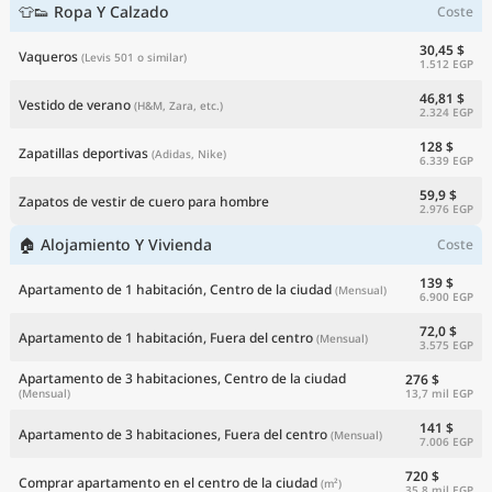
👕👟 Ropa Y Calzado
Coste
30,45 $
Vaqueros
(Levis 501 o similar)
1.512 EGP
46,81 $
Vestido de verano
(H&M, Zara, etc.)
2.324 EGP
128 $
Zapatillas deportivas
(Adidas, Nike)
6.339 EGP
59,9 $
Zapatos de vestir de cuero para hombre
2.976 EGP
🏠 Alojamiento Y Vivienda
Coste
139 $
Apartamento de 1 habitación, Centro de la ciudad
(Mensual)
6.900 EGP
72,0 $
Apartamento de 1 habitación, Fuera del centro
(Mensual)
3.575 EGP
Apartamento de 3 habitaciones, Centro de la ciudad
276 $
13,7 mil EGP
(Mensual)
141 $
Apartamento de 3 habitaciones, Fuera del centro
(Mensual)
7.006 EGP
720 $
Comprar apartamento en el centro de la ciudad
(m²)
35,8 mil EGP