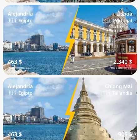
Alejandría
Lisboa
🇪🇬 Egipto
🇵🇹 Portugal
463 $
2.340 $
/mes (nómada)
/mes (nómada)
Alejandría
Chiang Mai
🇪🇬 Egipto
🇹🇭 Tailandia
463 $
905 $