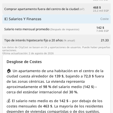
468 $
Comprar apartamento fuera del centro de la ciudad
(m²)
23,2 mil EGP
💵 Salarios Y Finanzas
Coste
142 $
Salario neto mensual promedio
(Después de impuestos)
7.046 EGP
Tipo de interés hipotecario fijo a 20 años
21.33
(% anual)
Los datos de CityCost se basan en IA y aportaciones de usuarios. Puede haber pequeñas
variaciones.
Última actualización: 2 de agosto de 2026
Desglose de Costes
🏠
Un apartamento de una habitación en el centro de la
ciudad cuesta alrededor de
139 $
, bajando a
72,0 $
fuera
de las zonas céntricas. La vivienda representa
aproximadamente el
98 %
del salario medio (
142 $
) –
cerca del estándar internacional del
30 %
.
💰
El salario neto medio es de
142 $
– por debajo de los
costes mensuales de
463 $
. La mayoría de los residentes
dependen de viviendas compartidas o de dos sueldos.