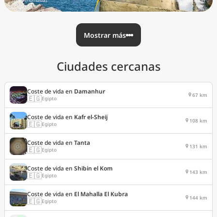
/mes (nómada)
/mes (nómada)
Mostrar más
Ciudades cercanas
Coste de vida en
Damanhur
67 km
🇪🇬
Egipto
Coste de vida en
Kafr el-Sheij
108 km
🇪🇬
Egipto
Coste de vida en
Tanta
131 km
🇪🇬
Egipto
Coste de vida en
Shibin el Kom
143 km
🇪🇬
Egipto
Coste de vida en
El Mahalla El Kubra
144 km
🇪🇬
Egipto