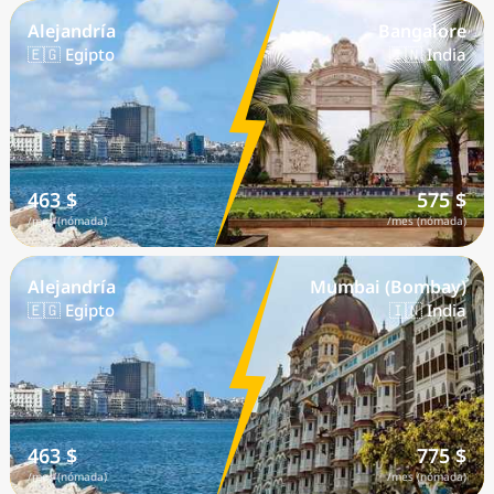
Alejandría
Bangalore
🇪🇬 Egipto
🇮🇳 India
463 $
575 $
/mes (nómada)
/mes (nómada)
Alejandría
Mumbai (Bombay)
🇪🇬 Egipto
🇮🇳 India
463 $
775 $
/mes (nómada)
/mes (nómada)