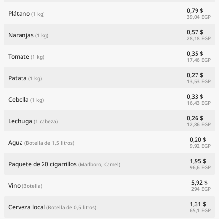
0,79 $
Plátano
(1 kg)
39,04 EGP
0,57 $
Naranjas
(1 kg)
28,18 EGP
0,35 $
Tomate
(1 kg)
17,46 EGP
0,27 $
Patata
(1 kg)
13,53 EGP
0,33 $
Cebolla
(1 kg)
16,43 EGP
0,26 $
Lechuga
(1 cabeza)
12,86 EGP
0,20 $
Agua
(Botella de 1,5 litros)
9,92 EGP
1,95 $
Paquete de 20 cigarrillos
(Marlboro, Camel)
96,6 EGP
5,92 $
Vino
(Botella)
294 EGP
1,31 $
Cerveza local
(Botella de 0,5 litros)
65,1 EGP