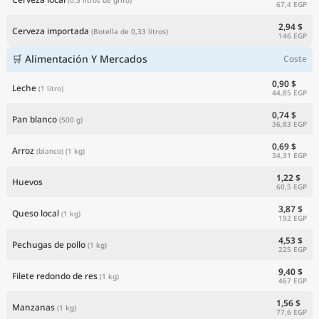
67,4 EGP
2,94 $
Cerveza importada
(Botella de 0,33 litros)
146 EGP
🛒 Alimentación Y Mercados
Coste
0,90 $
Leche
(1 litro)
44,85 EGP
0,74 $
Pan blanco
(500 g)
36,83 EGP
0,69 $
Arroz
(blanco)
(1 kg)
34,31 EGP
1,22 $
Huevos
60,5 EGP
3,87 $
Queso local
(1 kg)
192 EGP
4,53 $
Pechugas de pollo
(1 kg)
225 EGP
9,40 $
Filete redondo de res
(1 kg)
467 EGP
1,56 $
Manzanas
(1 kg)
77,6 EGP