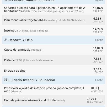
Servicios públicos para 2 personas en un apartamento de 2
15,04 $
habitaciones
747 EGP
(Calefacción, electricidad, gas, agua, basura)
(85 m²)
6,92 $
Plan mensual de tarjeta SIM
(Llamadas y más de 10 GB de datos)
344 EGP
14,27 $
Internet
(50+ Mbps, datos ilimitados)
708 EGP
🎉 Deporte Y Ocio
Coste
11,82 $
Cuota del gimnasio
(Mensual)
587 EGP
7,53 $
Pista de tenis
(1 hora en fin de semana)
374 EGP
3,02 $
Entrada de cine
150 EGP
🧸 Cuidado Infantil Y Educación
Coste
Preescolar o jardín de infancia privado, jornada completa, 1
88,1 $
niño
4.372 EGP
(Mensual)
2.176 $
Escuela primaria internacional, 1 niño
(Anual)
108,0 mil EGP