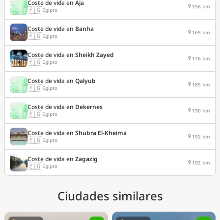
Coste de vida en
Aja
158 km
🇪🇬
Egipto
Coste de vida en
Banha
165 km
🇪🇬
Egipto
Coste de vida en
Sheikh Zayed
176 km
🇪🇬
Egipto
Coste de vida en
Qalyub
185 km
🇪🇬
Egipto
Coste de vida en
Dekernes
190 km
🇪🇬
Egipto
Coste de vida en
Shubra El-Kheima
192 km
🇪🇬
Egipto
Coste de vida en
Zagazig
192 km
🇪🇬
Egipto
Ciudades similares