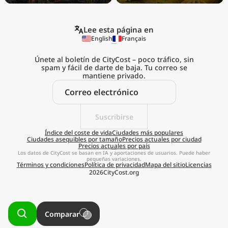
Lee esta página en
English
Français
Únete al boletín de CityCost – poco tráfico, sin
spam y fácil de darte de baja. Tu correo se
mantiene privado.
Explora el
coste de vida real
Suscribirse
estés donde estés
Índice del coste de vida
Ciudades más populares
Ciudades asequibles por tamaño
Precios actuales por ciudad
Precios actuales por país
Obtener aplicación
Los datos de CityCost se basan en IA y aportaciones de usuarios. Puede haber
pequeñas variaciones.
Términos y condiciones
Política de privacidad
Mapa del sitio
Licencias
Recordármelo más tarde
2026
CityCost.org
Comparar