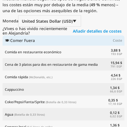
los costes están muy por debajo de la media (
Precios actuales por país
49 %
menos) –
una de las opciones más asequibles de la región.
Moneda
United States Dollar (USD)
¿Vives o has vivido recientemente
Añadir detalles de costes
en Alejandría?
🍽 Comer Fuera
Coste
3,88 $
Comida en restaurante económico
193 EGP
15,94 $
Cena de 3 platos para dos en restaurante de gama media
791 EGP
4,54 $
Comida rápida
(McDonalds, etc.)
226 EGP
1,34 $
Cappuccino
66,6 EGP
0,35 $
Coke/Pepsi/Fanta/Sprite
(Botella de 0,33 litros)
17,18 EGP
0,12 $
Agua
(Botella de 0,33 litros)
6,02 EGP
1,36 $
Cerveza local
(0,5 litros de grifo)