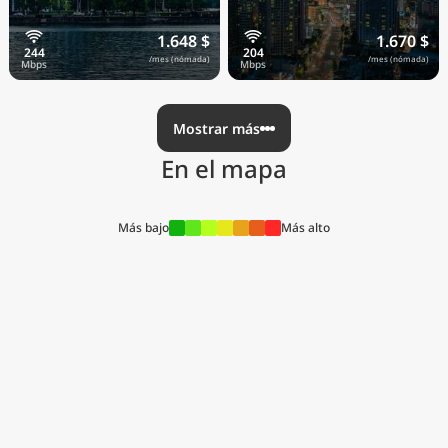
1.648 $
1.670 $
/mes (nómada)
/mes (nómada)
Mostrar más
En el mapa
Más bajo
Más alto