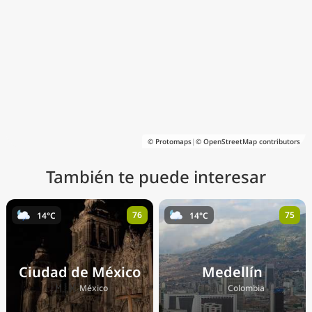
© Protomaps
|
© OpenStreetMap contributors
También te puede interesar
76
75
14°C
14°C
Ciudad de México
Medellín
🇲🇽
🇨🇴
México
Colombia