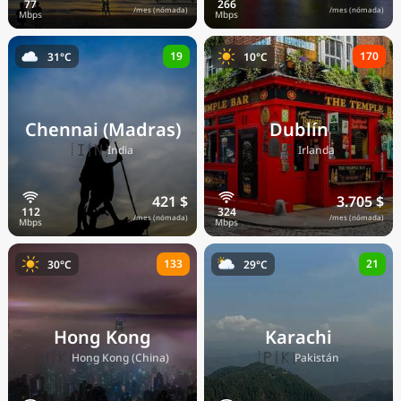
/mes (nómada)
/mes (nómada)
19
170
31°C
10°C
Chennai (Madras)
Dublín
🇮🇳
🇮🇪
India
Irlanda
421 $
3.705 $
/mes (nómada)
/mes (nómada)
133
21
30°C
29°C
Hong Kong
Karachi
🇭🇰
🇵🇰
Hong Kong (China)
Pakistán