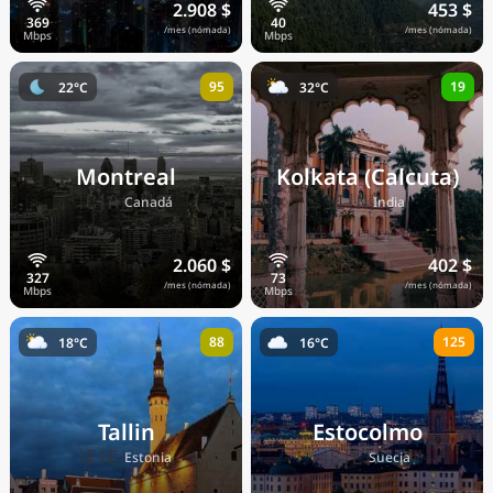
2.908 $
453 $
/mes (nómada)
/mes (nómada)
95
19
22°C
32°C
Montreal
Kolkata (Calcuta)
🇨🇦
🇮🇳
Canadá
India
2.060 $
402 $
/mes (nómada)
/mes (nómada)
88
125
18°C
16°C
Tallin
Estocolmo
🇪🇪
🇸🇪
Estonia
Suecia