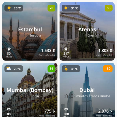
70
83
26°C
31°C
Estambul
Atenas
🇹🇷
🇬🇷
Turquía
Grecia
1.533 $
1.803 $
/mes (nómada)
/mes (nómada)
36
130
29°C
41°C
Mumbai (Bombay)
Dubái
🇮🇳
🇦🇪
India
Emiratos Árabes Unidos
775 $
2.876 $
/mes (nómada)
/mes (nómada)