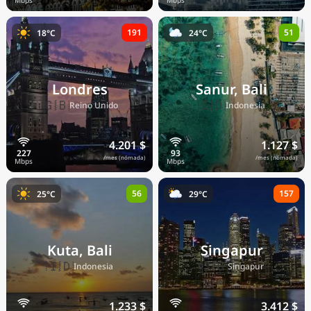
191
51
18°C
24°C
Londres
Sanur, Bali
🇬🇧
🇮🇩
Reino Unido
Indonesia
4.201 $
1.127 $
/mes (nómada)
/mes (nómada)
56
157
25°C
29°C
Kuta, Bali
Singapur
🇮🇩
🇸🇬
Indonesia
Singapur
1.233 $
3.412 $