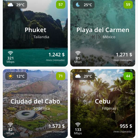
57
59
29°C
25°C
Precios actuales por país
Phuket
Playa del Carmen
🇹🇭
🇲🇽
Tailandia
México
1.242 $
1.271 $
/mes (nómada)
/mes (nómada)
71
44
12°C
29°C
Ciudad del Cabo
Cebu
🇿🇦
🇵🇭
Sudáfrica
Filipinas
1.573 $
955 $
/mes (nómada)
/mes (nómada)