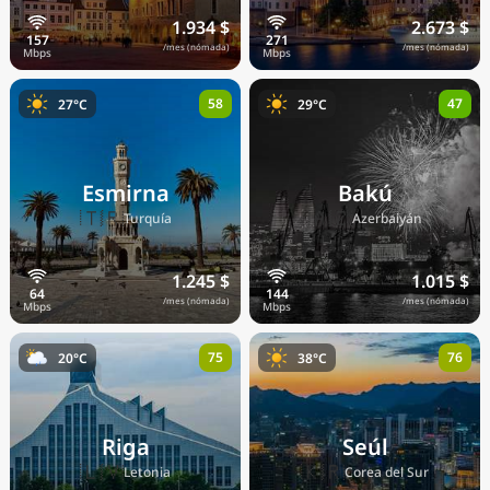
1.934 $
2.673 $
/mes (nómada)
/mes (nómada)
58
47
27°C
29°C
Esmirna
Bakú
🇹🇷
🇦🇿
Turquía
Azerbaiyán
1.245 $
1.015 $
/mes (nómada)
/mes (nómada)
75
76
20°C
38°C
Riga
Seúl
🇱🇻
🇰🇷
Letonia
Corea del Sur