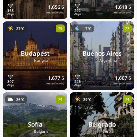
1.656 $
1.618 $
/mes (nómada)
/mes (nómada)
79
77
27°C
7°C
Budapest
Buenos Aires
🇭🇺
🇦🇷
Hungría
Argentina
1.677 $
1.667 $
/mes (nómada)
/mes (nómada)
74
74
26°C
29°C
Sofía
Belgrado
🇧🇬
🇷🇸
Bulgaria
Serbia