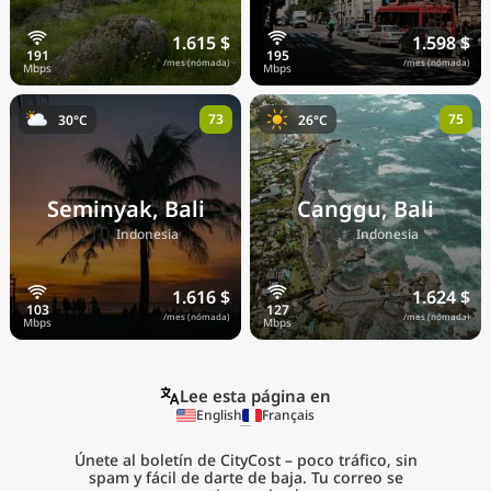
1.615 $
1.598 $
/mes (nómada)
/mes (nómada)
73
75
30°C
26°C
Seminyak, Bali
Canggu, Bali
🇮🇩
🇮🇩
Indonesia
Indonesia
1.616 $
1.624 $
/mes (nómada)
/mes (nómada)
Lee esta página en
English
Français
Únete al boletín de CityCost – poco tráfico, sin
spam y fácil de darte de baja. Tu correo se