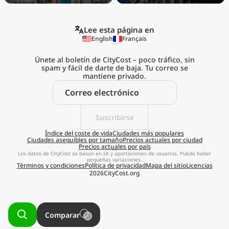
Lee esta página en
English
Français
Únete al boletín de CityCost – poco tráfico, sin
spam y fácil de darte de baja. Tu correo se
mantiene privado.
Explora el
coste de vida real
Suscribirse
estés donde estés
Índice del coste de vida
Ciudades más populares
Ciudades asequibles por tamaño
Precios actuales por ciudad
Precios actuales por país
Obtener aplicación
Los datos de CityCost se basan en IA y aportaciones de usuarios. Puede haber
pequeñas variaciones.
Términos y condiciones
Política de privacidad
Mapa del sitio
Licencias
Recordármelo más tarde
2026
CityCost.org
Comparar