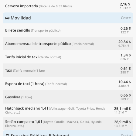
2,16 $
Cerveza importada
(Botella de 0,33 litros)
1.012 ₸
🚌 Movilidad
Coste
0,26 $
Billete sencillo
(Transporte público)
122 ₸
20,84 $
Abono mensual de transporte público
(Precio normal)
9.754 ₸
1,34 $
Tarifa inicial de taxi
(Tarifa normal)
626 ₸
0,61 $
Taxi
(Tarifa normal)
(1 km)
288 ₸
10,44 $
Espera de taxi (1 hora)
(Tarifa normal)
4.884 ₸
0,66 $
Gasolina
(1 litro)
309 ₸
Hatchback mediano 1,4 l
25,1 mil $
(Volkswagen Golf, Toyota Prius, Honda
11,7 M ₸
Civic, etc.)
Sedán compacto 1,6 l
28,9 mil $
(Toyota Corolla, Mazda3, Kia K4, Hyundai
13,5 M ₸
Elantra, etc.)
🧾 Servicios Públicos E Internet
Coste