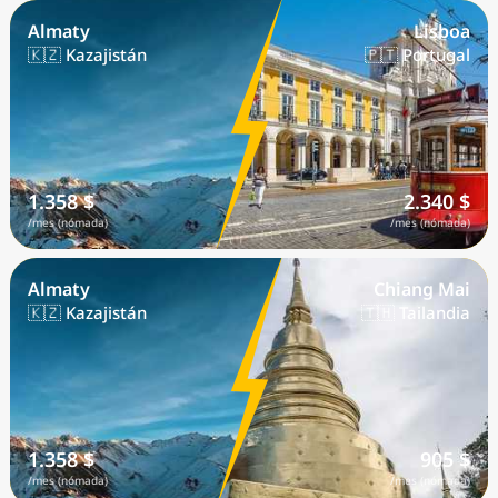
Almaty
Lisboa
🇰🇿 Kazajistán
🇵🇹 Portugal
1.358 $
2.340 $
/mes (nómada)
/mes (nómada)
Almaty
Chiang Mai
🇰🇿 Kazajistán
🇹🇭 Tailandia
1.358 $
905 $
/mes (nómada)
/mes (nómada)