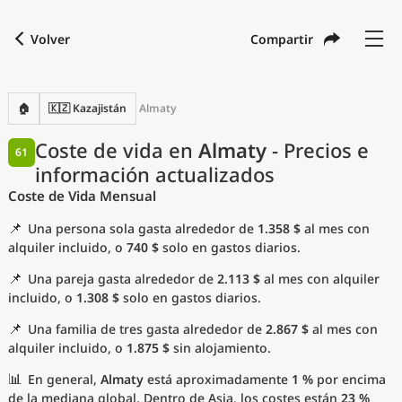
Volver
Compartir
Buscar una ciudad
Comparar
Moneda preferida
Idioma preferido
Moneda
Idioma
Volver
🏠
🇰🇿 Kazajistán
Almaty
Idioma
Español
Coste de vida en
Almaty
- Precios e
61
información actualizados
con
Moneda
United States Dollar
USD
Coste de Vida Mensual
Unidades de medida
📌
Una persona sola gasta alrededor de
1.358 $
al mes con
Índice del coste de vida
alquiler incluido, o
740 $
solo en gastos diarios.
📌
Una pareja gasta alrededor de
2.113 $
al mes con alquiler
Ciudades más populares
incluido, o
1.308 $
solo en gastos diarios.
📌
Una familia de tres gasta alrededor de
2.867 $
al mes con
Ciudades asequibles por tamaño
alquiler incluido, o
1.875 $
sin alojamiento.
Precios actuales por ciudad
📊
En general,
Almaty
está aproximadamente
1 %
por encima
de la mediana global. Dentro de Asia, los costes están
23 %