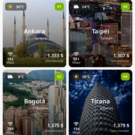
61
60
30°C
24°C
Ankara
Taipéi
🇹🇷
🇹🇼
Turquía
Taiwán
1.333 $
1.307 $
/mes (nómada)
/mes (nómada)
62
64
8°C
38°C
Bogotá
Tirana
🇨🇴
🇦🇱
Colombia
Albania
1.375 $
1.379 $
/mes (nómada)
/mes (nómada)