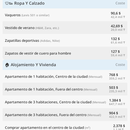
👕👟 Ropa Y Calzado
Coste
90,6 $
Vaqueros
(Levis 501 o similar)
42,4 mil ₸
42,69 $
Vestido de verano
(H&M, Zara, etc.)
20,0 mil ₸
132 $
Zapatillas deportivas
(Adidas, Nike)
61,6 mil ₸
127 $
Zapatos de vestir de cuero para hombre
59,4 mil ₸
🏠 Alojamiento Y Vivienda
Coste
768 $
Apartamento de 1 habitación, Centro de la ciudad
(Mensual)
359,2 mil ₸
503 $
Apartamento de 1 habitación, Fuera del centro
(Mensual)
235,3 mil ₸
1.384 $
Apartamento de 3 habitaciones, Centro de la ciudad
(Mensual)
647,7 mil ₸
904 $
Apartamento de 3 habitaciones, Fuera del centro
(Mensual)
422,9 mil ₸
2.378 $
Comprar apartamento en el centro de la ciudad
(m²)
1,1 M ₸