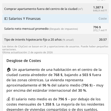
1.387 $
Comprar apartamento fuera del centro de la ciudad
(m²)
648,9 mil ₸
💵 Salarios Y Finanzas
Coste
796 $
Salario neto mensual promedio
(Después de impuestos)
372,7 mil ₸
Tipo de interés hipotecario fijo a 20 años
20.57
(% anual)
Los datos de CityCost se basan en IA y aportaciones de usuarios. Puede haber pequeñas
variaciones.
Última actualización: 2 de agosto de 2026
Desglose de Costes
🏠
Un apartamento de una habitación en el centro de la
ciudad cuesta alrededor de
768 $
, bajando a
503 $
fuera
de las zonas céntricas. La vivienda representa
aproximadamente el
96 %
del salario medio (
796 $
) – muy
por encima del estándar internacional del
30 %
.
💰
El salario neto medio es de
796 $
– por debajo de los
costes mensuales de
1.358 $
. La mayoría de los residentes
dependen de viviendas compartidas o de dos sueldos.