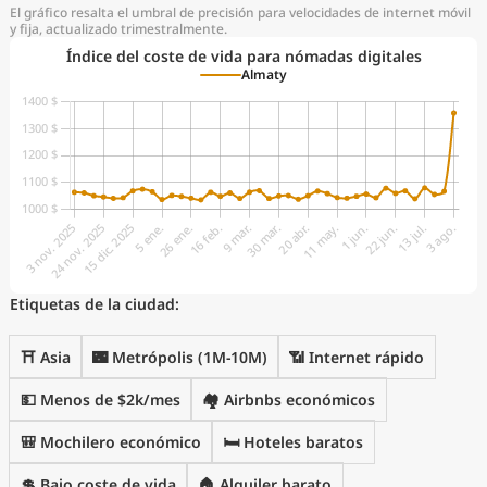
El gráfico resalta el umbral de precisión para velocidades de internet móvil
y fija, actualizado trimestralmente.
Índice del coste de vida para nómadas digitales
Almaty
Etiquetas de la ciudad:
⛩️ Asia
🌃 Metrópolis (1M-10M)
📶 Internet rápido
💵 Menos de $2k/mes
🏘️ Airbnbs económicos
🎒 Mochilero económico
🛏️ Hoteles baratos
💲 Bajo coste de vida
🏠 Alquiler barato