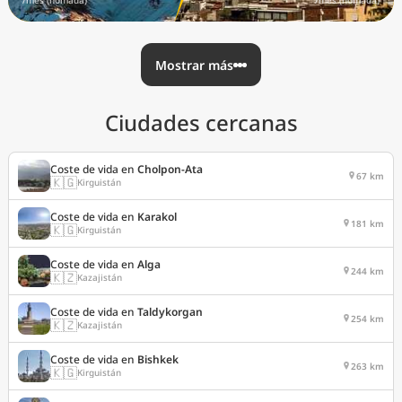
/mes (nómada)
/mes (nómada)
Mostrar más
Ciudades cercanas
Coste de vida en
Cholpon-Ata
67 km
🇰🇬
Kirguistán
Coste de vida en
Karakol
181 km
🇰🇬
Kirguistán
Coste de vida en
Alga
244 km
🇰🇿
Kazajistán
Coste de vida en
Taldykorgan
254 km
🇰🇿
Kazajistán
Coste de vida en
Bishkek
263 km
🇰🇬
Kirguistán