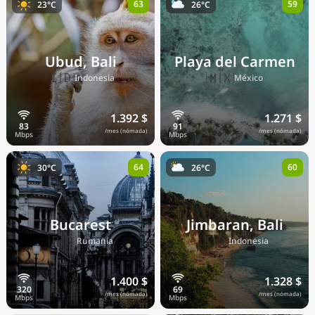
63
59
23°C
26°C
Ubud, Bali
Playa del Carmen
🇮🇩
🇲🇽
Indonesia
México
1.392 $
1.271 $
/mes (nómada)
/mes (nómada)
64
60
30°C
26°C
Bucarest
Jimbaran, Bali
🇷🇴
🇮🇩
Rumanía
Indonesia
1.400 $
1.328 $
/mes (nómada)
/mes (nómada)