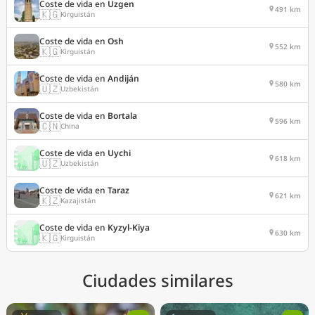
Coste de vida en
Uzgen
491 km
🇰🇬
Kirguistán
Coste de vida en
Osh
552 km
🇰🇬
Kirguistán
Coste de vida en
Andiján
580 km
🇺🇿
Uzbekistán
Coste de vida en
Bortala
596 km
🇨🇳
China
Coste de vida en
Uychi
618 km
🇺🇿
Uzbekistán
Coste de vida en
Taraz
621 km
🇰🇿
Kazajistán
Coste de vida en
Kyzyl-Kiya
630 km
🇰🇬
Kirguistán
Ciudades similares