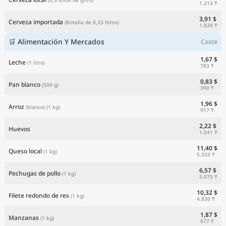
1.213 ₸
3,91 $
Cerveza importada
(Botella de 0,33 litros)
1.828 ₸
🛒 Alimentación Y Mercados
Coste
1,67 $
Leche
(1 litro)
783 ₸
0,83 $
Pan blanco
(500 g)
390 ₸
1,96 $
Arroz
(blanco)
(1 kg)
917 ₸
2,22 $
Huevos
1.041 ₸
11,40 $
Queso local
(1 kg)
5.333 ₸
6,57 $
Pechugas de pollo
(1 kg)
3.075 ₸
10,32 $
Filete redondo de res
(1 kg)
4.830 ₸
1,87 $
Manzanas
(1 kg)
877 ₸