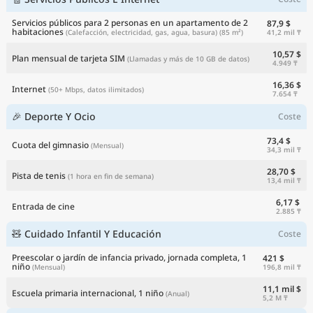
Servicios públicos para 2 personas en un apartamento de 2
87,9 $
habitaciones
41,2 mil ₸
(Calefacción, electricidad, gas, agua, basura)
(85 m²)
10,57 $
Plan mensual de tarjeta SIM
(Llamadas y más de 10 GB de datos)
4.949 ₸
16,36 $
Internet
(50+ Mbps, datos ilimitados)
7.654 ₸
🎉 Deporte Y Ocio
Coste
73,4 $
Cuota del gimnasio
(Mensual)
34,3 mil ₸
28,70 $
Pista de tenis
(1 hora en fin de semana)
13,4 mil ₸
6,17 $
Entrada de cine
2.885 ₸
🧸 Cuidado Infantil Y Educación
Coste
Preescolar o jardín de infancia privado, jornada completa, 1
421 $
niño
196,8 mil ₸
(Mensual)
11,1 mil $
Escuela primaria internacional, 1 niño
(Anual)
5,2 M ₸