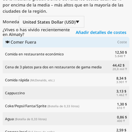
por encima de la media – más altos que en la mayoría de las
Precios actuales por país
ciudades de la región.
Moneda
United States Dollar (USD)
¿Vives o has vivido recientemente
Añadir detalles de costes
en Almaty?
🍽 Comer Fuera
Coste
12,50 $
Comida en restaurante económico
5.848 ₸
44,42 $
Cena de 3 platos para dos en restaurante de gama media
20,8 mil ₸
8,34 $
Comida rápida
(McDonalds, etc.)
3.901 ₸
3,13 $
Cappuccino
1.462 ₸
1,30 $
Coke/Pepsi/Fanta/Sprite
(Botella de 0,33 litros)
610 ₸
0,86 $
Agua
(Botella de 0,33 litros)
400 ₸
2,59 $
Cerveza local
(0,5 litros de grifo)