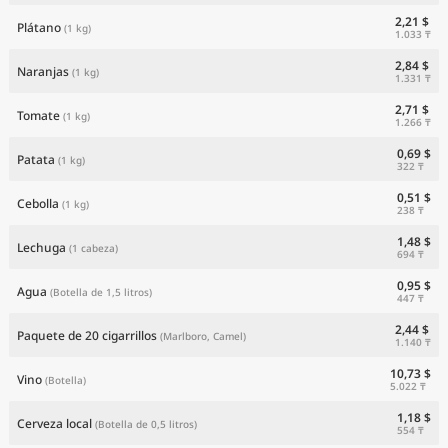
2,21 $
Plátano
(1 kg)
1.033 ₸
2,84 $
Naranjas
(1 kg)
1.331 ₸
2,71 $
Tomate
(1 kg)
1.266 ₸
0,69 $
Patata
(1 kg)
322 ₸
0,51 $
Cebolla
(1 kg)
238 ₸
1,48 $
Lechuga
(1 cabeza)
694 ₸
0,95 $
Agua
(Botella de 1,5 litros)
447 ₸
2,44 $
Paquete de 20 cigarrillos
(Marlboro, Camel)
1.140 ₸
10,73 $
Vino
(Botella)
5.022 ₸
1,18 $
Cerveza local
(Botella de 0,5 litros)
554 ₸