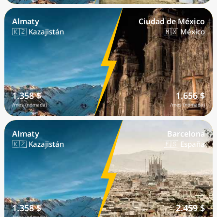
Almaty
Ciudad de México
🇰🇿 Kazajistán
🇲🇽 México
1.358 $
1.656 $
/mes (nómada)
/mes (nómada)
Almaty
Barcelona
🇰🇿 Kazajistán
🇪🇸 España
1.358 $
2.459 $