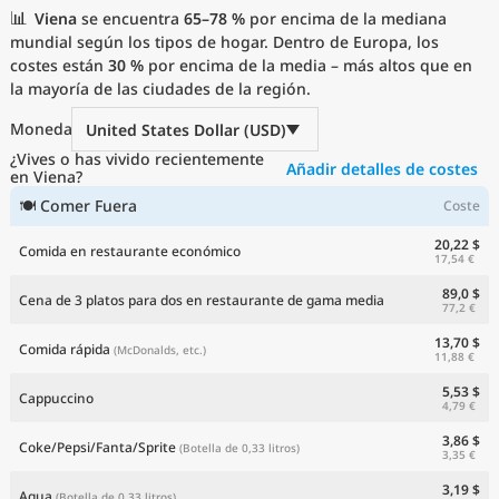
📊
Precios actuales por país
Viena
se encuentra
65–78 %
por encima de la mediana
mundial según los tipos de hogar. Dentro de Europa, los
costes están
30 %
por encima de la media – más altos que en
la mayoría de las ciudades de la región.
Moneda
United States Dollar (USD)
¿Vives o has vivido recientemente
Añadir detalles de costes
en Viena?
🍽 Comer Fuera
Coste
20,22 $
Comida en restaurante económico
17,54 €
89,0 $
Cena de 3 platos para dos en restaurante de gama media
77,2 €
13,70 $
Comida rápida
(McDonalds, etc.)
11,88 €
5,53 $
Cappuccino
4,79 €
3,86 $
Coke/Pepsi/Fanta/Sprite
(Botella de 0,33 litros)
3,35 €
3,19 $
Agua
(Botella de 0,33 litros)