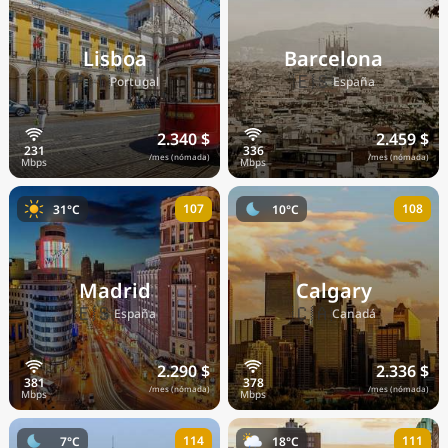
Lisboa
Barcelona
🇵🇹
🇪🇸
Portugal
España
2.340 $
2.459 $
/mes (nómada)
/mes (nómada)
107
108
31°C
10°C
Madrid
Calgary
🇪🇸
🇨🇦
España
Canadá
2.290 $
2.336 $
/mes (nómada)
/mes (nómada)
114
111
7°C
18°C