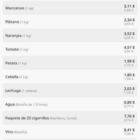
3,11 $
Manzanas
(1 kg)
2,69 €
2,34 $
Plátano
(1 kg)
2,03 €
3,52 $
Naranjas
(1 kg)
3,05 €
4,51 $
Tomate
(1 kg)
3,91 €
1,98 $
Patata
(1 kg)
1,72 €
1,80 $
Cebolla
(1 kg)
1,56 €
2,02 $
Lechuga
(1 cabeza)
1,75 €
0,89 $
Agua
(Botella de 1,5 litros)
0,77 €
7,76 $
Paquete de 20 cigarrillos
(Marlboro, Camel)
6,74 €
8,41 $
Vino
(Botella)
7,29 €