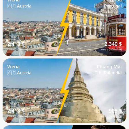
🇦🇹 Austria
🇵🇹 Portugal
2.413 $
2.340 $
/mes (nómada)
/mes (nómada)
Viena
Chiang Mai
🇦🇹 Austria
🇹🇭 Tailandia
2.413 $
905 $
/mes (nómada)
/mes (nómada)