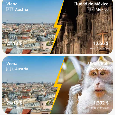
Viena
Ciudad de México
🇦🇹 Austria
🇲🇽 México
2.413 $
1.656 $
/mes (nómada)
/mes (nómada)
Viena
Ubud, Bali
🇦🇹 Austria
🇮🇩 Indonesia
2.413 $
1.392 $
/mes (nómada)
/mes (nómada)