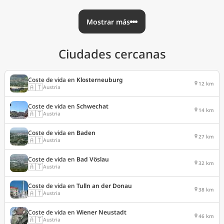
Mostrar más
Ciudades cercanas
Coste de vida en
Klosterneuburg
12 km
🇦🇹
Austria
Coste de vida en
Schwechat
14 km
🇦🇹
Austria
Coste de vida en
Baden
27 km
🇦🇹
Austria
Coste de vida en
Bad Vöslau
32 km
🇦🇹
Austria
Coste de vida en
Tulln an der Donau
38 km
🇦🇹
Austria
Coste de vida en
Wiener Neustadt
46 km
🇦🇹
Austria