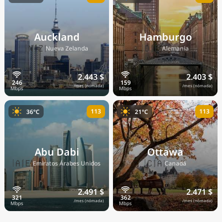
Auckland
Hamburgo
🇳🇿
🇩🇪
Nueva Zelanda
Alemania
2.443 $
2.403 $
/mes (nómada)
/mes (nómada)
113
113
36°C
21°C
Abu Dabi
Ottawa
🇦🇪
🇨🇦
Emiratos Árabes Unidos
Canadá
2.491 $
2.471 $
/mes (nómada)
/mes (nómada)