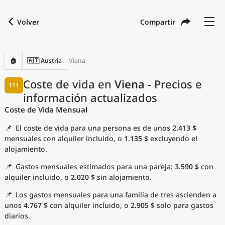
Volver
Compartir
Buscar una ciudad
Comparar
Moneda preferida
Idioma preferido
Moneda
Idioma
Volver
🏠
🇦🇹 Austria
Viena
Idioma
Español
Coste de vida en
Viena
- Precios e
111
información actualizados
con
Moneda
United States Dollar
USD
Coste de Vida Mensual
Unidades de medida
📌
El coste de vida para una persona es de unos
2.413 $
Índice del coste de vida
mensuales con alquiler incluido, o
1.135 $
excluyendo el
alojamiento.
Ciudades más populares
📌
Gastos mensuales estimados para una pareja:
3.590 $
con
alquiler incluido, o
2.020 $
sin alojamiento.
Ciudades asequibles por tamaño
📌
Los gastos mensuales para una familia de tres ascienden a
unos
4.767 $
con alquiler incluido, o
2.905 $
solo para gastos
Precios actuales por ciudad
diarios.