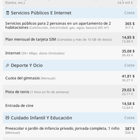
24,9 mil €
Elantra, etc.)
🧾 Servicios Públicos E Internet
Coste
Servicios públicos para 2 personas en un apartamento de 2
365 $
habitaciones
317 €
(Calefacción, electricidad, gas, agua, basura)
(85 m²)
14,85 $
Plan mensual de tarjeta SIM
(Llamadas y más de 10 GB de datos)
12,88 €
35,08 $
Internet
(50+ Mbps, datos ilimitados)
30,43 €
🎉 Deporte Y Ocio
Coste
41,81 $
Cuota del gimnasio
(Mensual)
36,27 €
29,02 $
Pista de tenis
(1 hora en fin de semana)
25,17 €
14,58 $
Entrada de cine
12,64 €
🧸 Cuidado Infantil Y Educación
Coste
Preescolar o jardín de infancia privado, jornada completa, 1 niño
387 $
336 €
(Mensual)