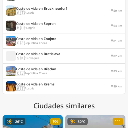
Coste de vida en
Bruckneudorf
50 km
🇦🇹
Austria
Coste de vida en
Sopron
64 km
🇭🇺
Hungría
Coste de vida en
Znojmo
81 km
🇨🇿
República Checa
Coste de vida en
Bratislava
82 km
🇸🇰
Eslovaquia
Coste de vida en
Břeclav
83 km
🇨🇿
República Checa
Coste de vida en
Krems
89 km
🇦🇹
Austria
Ciudades similares
106
111
26°C
30°C