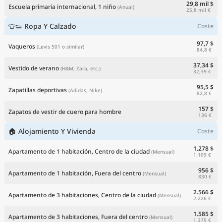
29,8 mil $
Escuela primaria internacional, 1 niño
(Anual)
25,8 mil €
👕👟 Ropa Y Calzado
Coste
97,7 $
Vaqueros
(Levis 501 o similar)
84,8 €
37,34 $
Vestido de verano
(H&M, Zara, etc.)
32,39 €
95,5 $
Zapatillas deportivas
(Adidas, Nike)
82,8 €
157 $
Zapatos de vestir de cuero para hombre
136 €
🏠 Alojamiento Y Vivienda
Coste
1.278 $
Apartamento de 1 habitación, Centro de la ciudad
(Mensual)
1.109 €
956 $
Apartamento de 1 habitación, Fuera del centro
(Mensual)
830 €
2.566 $
Apartamento de 3 habitaciones, Centro de la ciudad
(Mensual)
2.226 €
1.585 $
Apartamento de 3 habitaciones, Fuera del centro
(Mensual)
1.375 €