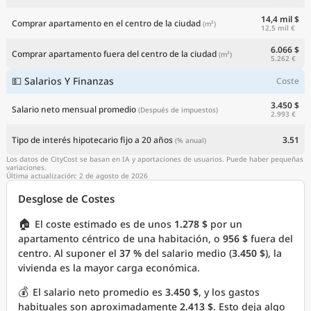
14,4 mil $
Comprar apartamento en el centro de la ciudad
(m²)
12,5 mil €
6.066 $
Comprar apartamento fuera del centro de la ciudad
(m²)
5.262 €
💵 Salarios Y Finanzas
Coste
3.450 $
Salario neto mensual promedio
(Después de impuestos)
2.993 €
Tipo de interés hipotecario fijo a 20 años
3.51
(% anual)
Los datos de CityCost se basan en IA y aportaciones de usuarios. Puede haber pequeñas
variaciones.
Última actualización: 2 de agosto de 2026
Desglose de Costes
🏠
El coste estimado es de unos
1.278 $
por un
apartamento céntrico de una habitación, o
956 $
fuera del
centro. Al suponer el
37 %
del salario medio (
3.450 $
), la
vivienda es la mayor carga económica.
💰
El salario neto promedio es
3.450 $
, y los gastos
habituales son aproximadamente
2.413 $
. Esto deja algo