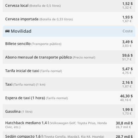
1,52 $
Cerveza local
(Botella de 0,5 litros)
1,32 €
1,93 $
Cerveza importada
(Botella de 0,33 litros)
1,67 €
🚌 Movilidad
Coste
3,49 $
Billete sencillo
(Transporte público)
3,03 €
59,6 $
Abono mensual de transporte público
(Precio normal)
51,7 €
5,47 $
Tarifa inicial de taxi
(Tarifa normal)
4,75 €
2,16 $
Taxi
(Tarifa normal)
(1 km)
1,87 €
46,30 $
Espera de taxi (1 hora)
(Tarifa normal)
40,16 €
1,99 $
Gasolina
(1 litro)
1,73 €
Hatchback mediano 1,4 l
30,8 mil $
(Volkswagen Golf, Toyota Prius, Honda
26,7 mil €
Civic, etc.)
Sedán compacto 1,6 l
28,7 mil $
(Toyota Corolla, Mazda3, Kia K4, Hyundai