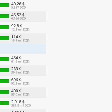
40,26 $
5.337 DZD
46,52 $
6.166 DZD
92,8 $
12,3 mil DZD
114 $
15,1 mil DZD
464 $
61,6 mil DZD
233 $
30,9 mil DZD
696 $
92,2 mil DZD
400 $
53,0 mil DZD
2.918 $
386,8 mil DZD