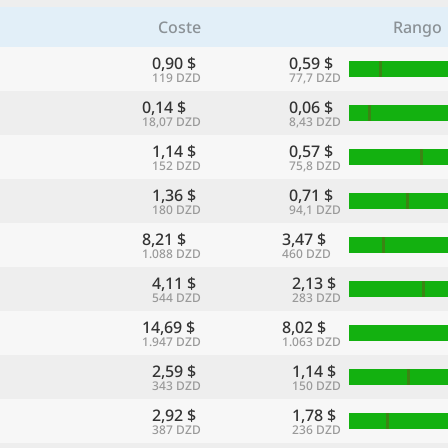
Coste
Rango
0,90 $
0,59 $
119 DZD
77,7 DZD
0,14 $
0,06 $
18,07 DZD
8,43 DZD
1,14 $
0,57 $
152 DZD
75,8 DZD
1,36 $
0,71 $
180 DZD
94,1 DZD
8,21 $
3,47 $
1.088 DZD
460 DZD
4,11 $
2,13 $
544 DZD
283 DZD
14,69 $
8,02 $
1.947 DZD
1.063 DZD
2,59 $
1,14 $
343 DZD
150 DZD
2,92 $
1,78 $
387 DZD
236 DZD