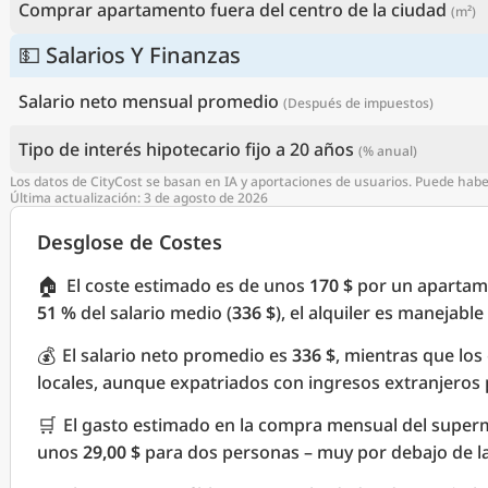
Comprar apartamento fuera del centro de la ciudad
(m²)
💵 Salarios Y Finanzas
Salario neto mensual promedio
(Después de impuestos)
Tipo de interés hipotecario fijo a 20 años
(% anual)
Los datos de CityCost se basan en IA y aportaciones de usuarios. Puede hab
Última actualización: 3 de agosto de 2026
Desglose de Costes
🏠
El coste estimado es de unos
170 $
por un apartame
51 %
del salario medio (
336 $
), el alquiler es manejab
💰
El salario neto promedio es
336 $
, mientras que los
locales, aunque expatriados con ingresos extranjero
🛒
El gasto estimado en la compra mensual del supe
unos
29,00 $
para dos personas – muy por debajo de l