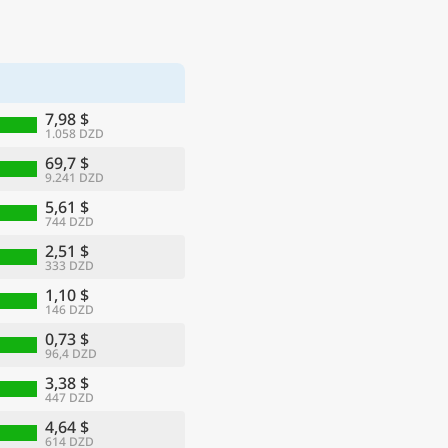
7,98 $
1.058 DZD
69,7 $
9.241 DZD
5,61 $
744 DZD
2,51 $
333 DZD
1,10 $
146 DZD
0,73 $
96,4 DZD
3,38 $
447 DZD
4,64 $
614 DZD