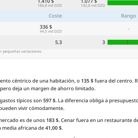
1.410 $
1.077 $
186,8 mil DZD
142,8 mil DZD
Coste
Rango
336 $
-
44,5 mil DZD
5.3
3
er pequeñas variaciones.
nto céntrico de una habitación, o
135 $
fuera del centro. 
le pero deja un margen de ahorro limitado.
 gastos típicos son
597 $
. La diferencia obliga a presupuest
s pueden vivir cómodamente.
rmercado es de unos
183 $
. Cenar fuera en un restaurante 
a media africana de
41,00 $
.