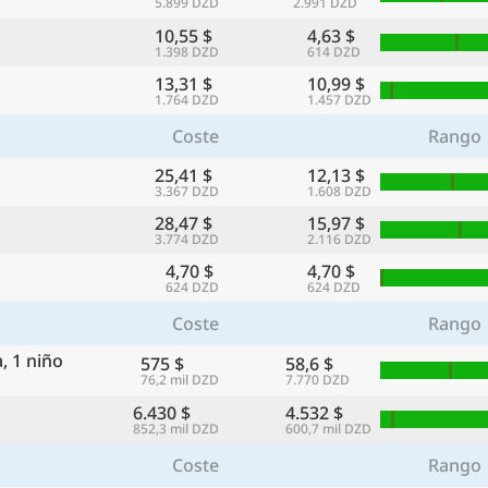
5.899 DZD
2.991 DZD
con
10,55 $
4,63 $
🌏
1.398 DZD
614 DZD
13,31 $
10,99 $
🌏
1.764 DZD
1.457 DZD
+ Añadir ciudad
Coste
Rango
25,41 $
12,13 $
3.367 DZD
1.608 DZD
Continuar
28,47 $
15,97 $
3.774 DZD
2.116 DZD
4,70 $
4,70 $
624 DZD
624 DZD
Coste
Rango
, 1 niño
575 $
58,6 $
76,2 mil DZD
7.770 DZD
6.430 $
4.532 $
852,3 mil DZD
600,7 mil DZD
Coste
Rango