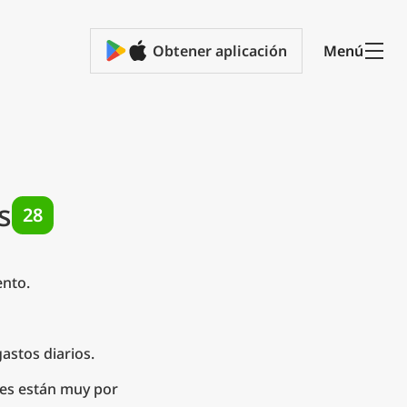
Obtener aplicación
Menú
s
28
ento.
astos diarios.
tes están muy por