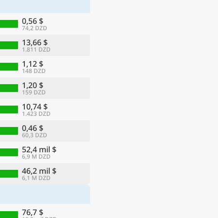
0,56 $
74,2 DZD
13,66 $
1.811 DZD
1,12 $
148 DZD
1,20 $
159 DZD
10,74 $
1.423 DZD
0,46 $
60,3 DZD
ma
52,4 mil $
6,9 M DZD
46,2 mil $
6,1 M DZD
76,7 $