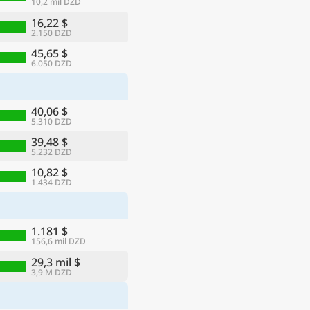
10,2 mil DZD
16,22 $
2.150 DZD
45,65 $
6.050 DZD
40,06 $
5.310 DZD
39,48 $
5.232 DZD
10,82 $
1.434 DZD
1.181 $
156,6 mil DZD
29,3 mil $
3,9 M DZD