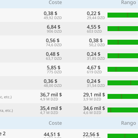
Coste
Rango
0,38 $
0,22 $
49,92 DZD
29,44 DZD
6,84 $
4,55 $
906 DZD
603 DZD
0,56 $
0,38 $
74,6 DZD
50,2 DZD
0,48 $
0,24 $
63,7 DZD
31,85 DZD
5,85 $
4,67 $
775 DZD
619 DZD
0,36 $
0,24 $
oneda preferida
Idioma preferido
48,00 DZD
31,54 DZD
Moneda
Idio
36,7 mil $
29,1 mil $
, etc.)
4,9 M DZD
3,9 M DZD
Comparar
35,4 mil $
34,6 mil $
a, etc.)
4,7 M DZD
4,6 M DZD
Coste
Rango
🌏
e 2
44,51 $
22,56 $
Buscar una ciudad