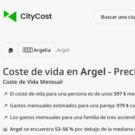
🏠
🇩🇿 Argelia
Argel
Coste de vida en
Argel
- Prec
Coste de Vida Mensual
📌
El coste de vida para una persona es de unos
597 $
men
📌
Gastos mensuales estimados para una pareja:
979 $
co
📌
Los gastos mensuales para una familia de tres ascien
📊
Argel
se encuentra
53–56 %
por debajo de la mediana m