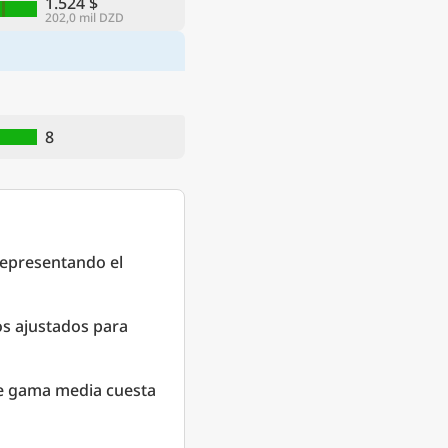
1.524 $
202,0 mil DZD
8
Representando el
os ajustados para
de gama media cuesta