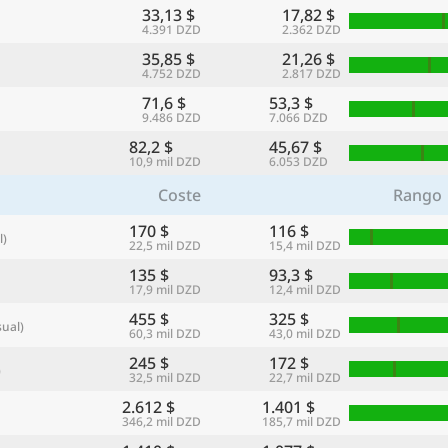
33,13 $
17,82 $
4.391 DZD
2.362 DZD
35,85 $
21,26 $
4.752 DZD
2.817 DZD
71,6 $
53,3 $
9.486 DZD
7.066 DZD
82,2 $
45,67 $
10,9 mil DZD
6.053 DZD
Coste
Rango
170 $
116 $
l)
22,5 mil DZD
15,4 mil DZD
135 $
93,3 $
17,9 mil DZD
12,4 mil DZD
455 $
325 $
ual)
60,3 mil DZD
43,0 mil DZD
245 $
172 $
)
32,5 mil DZD
22,7 mil DZD
2.612 $
1.401 $
346,2 mil DZD
185,7 mil DZD