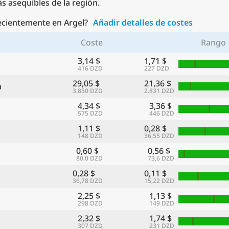
 asequibles de la región.
recientemente en Argel?
Añadir detalles de costes
Coste
Rango
3,14 $
1,71 $
416 DZD
227 DZD
29,05 $
21,36 $
a
3.850 DZD
2.831 DZD
4,34 $
3,36 $
575 DZD
446 DZD
1,11 $
0,28 $
148 DZD
36,55 DZD
0,60 $
0,56 $
80,0 DZD
73,6 DZD
0,28 $
0,11 $
36,78 DZD
15,22 DZD
2,25 $
1,13 $
298 DZD
149 DZD
2,32 $
1,74 $
307 DZD
231 DZD