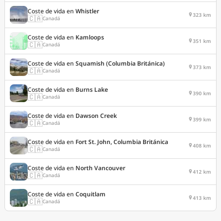
Coste de vida en
Whistler
323 km
🇨🇦
Canadá
Coste de vida en
Kamloops
351 km
🇨🇦
Canadá
Coste de vida en
Squamish (Columbia Británica)
373 km
🇨🇦
Canadá
Coste de vida en
Burns Lake
390 km
🇨🇦
Canadá
Coste de vida en
Dawson Creek
399 km
🇨🇦
Canadá
Coste de vida en
Fort St. John, Columbia Británica
408 km
🇨🇦
Canadá
Coste de vida en
North Vancouver
412 km
🇨🇦
Canadá
Coste de vida en
Coquitlam
413 km
🇨🇦
Canadá