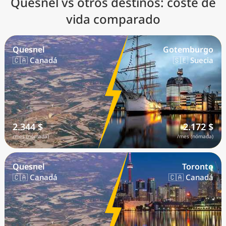
Quesnel vs otros destinos: coste de
vida comparado
Quesnel
Gotemburgo
🇨🇦 Canadá
🇸🇪 Suecia
2.344 $
2.172 $
/mes (nómada)
/mes (nómada)
Quesnel
Toronto
🇨🇦 Canadá
🇨🇦 Canadá