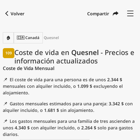
Volver
Compartir
Buscar una ciudad
Comparar
Moneda preferida
Idioma preferido
Moneda
Idioma
Volver
🏠
🇨🇦 Canadá
Quesnel
Idioma
Español
Coste de vida en
Quesnel
- Precios e
109
información actualizados
con
Moneda
United States Dollar
USD
Coste de Vida Mensual
Unidades de medida
📌
El coste de vida para una persona es de unos
2.344 $
Índice del coste de vida
mensuales con alquiler incluido, o
1.099 $
excluyendo el
alojamiento.
Ciudades más populares
📌
Gastos mensuales estimados para una pareja:
3.342 $
con
alquiler incluido, o
1.681 $
sin alojamiento.
Ciudades asequibles por tamaño
📌
Los gastos mensuales para una familia de tres ascienden a
unos
4.340 $
con alquiler incluido, o
2.264 $
solo para gastos
Precios actuales por ciudad
diarios.