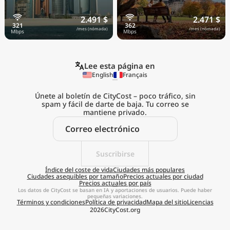
2.491 $
2.471 $
/mes (nómada)
/mes (nómada)
Lee esta página en
English
Français
Únete al boletín de CityCost – poco tráfico, sin
spam y fácil de darte de baja. Tu correo se
mantiene privado.
Explora el
coste de vida real
Suscribirse
estés donde estés
Índice del coste de vida
Ciudades más populares
Ciudades asequibles por tamaño
Precios actuales por ciudad
Precios actuales por país
Obtener aplicación
Los datos de CityCost se basan en IA y aportaciones de usuarios. Puede haber
pequeñas variaciones.
Términos y condiciones
Política de privacidad
Mapa del sitio
Licencias
Recordármelo más tarde
2026
CityCost.org