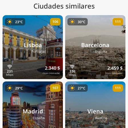
Ciudades similares
106
111
23°C
30°C
Lisboa
Barcelona
🇵🇹
🇪🇸
Portugal
España
2.340 $
2.459 $
/mes (nómada)
/mes (nómada)
107
111
29°C
27°C
Madrid
Viena
🇪🇸
🇦🇹
España
Austria