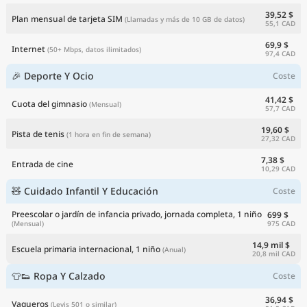
39,52 $
Plan mensual de tarjeta SIM
(Llamadas y más de 10 GB de datos)
55,1 CAD
69,9 $
Internet
(50+ Mbps, datos ilimitados)
97,4 CAD
🎉 Deporte Y Ocio
Coste
41,42 $
Cuota del gimnasio
(Mensual)
57,7 CAD
19,60 $
Pista de tenis
(1 hora en fin de semana)
27,32 CAD
7,38 $
Entrada de cine
10,29 CAD
🧸 Cuidado Infantil Y Educación
Coste
Preescolar o jardín de infancia privado, jornada completa, 1 niño
699 $
975 CAD
(Mensual)
14,9 mil $
Escuela primaria internacional, 1 niño
(Anual)
20,8 mil CAD
👕👟 Ropa Y Calzado
Coste
36,94 $
Vaqueros
(Levis 501 o similar)