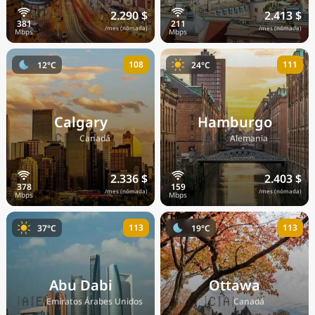
2.290 $
2.413 $
/mes (nómada)
/mes (nómada)
108
111
12°C
24°C
Calgary
Hamburgo
🇨🇦
🇩🇪
Canadá
Alemania
2.336 $
2.403 $
/mes (nómada)
/mes (nómada)
113
113
37°C
19°C
Abu Dabi
Ottawa
🇦🇪
🇨🇦
Emiratos Árabes Unidos
Canadá