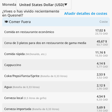
Precios actuales por país
Moneda
United States Dollar (USD)
¿Vives o has vivido recientemente
Añadir detalles de costes
en Quesnel?
🍽 Comer Fuera
Coste
17,02 $
Comida en restaurante económico
23,72 CAD
45,67 $
Cena de 3 platos para dos en restaurante de gama media
63,7 CAD
11,16 $
Comida rápida
(McDonalds, etc.)
15,55 CAD
4,14 $
Cappuccino
5,77 CAD
2,53 $
Coke/Pepsi/Fanta/Sprite
(Botella de 0,33 litros)
3,52 CAD
2,12 $
Agua
(Botella de 0,33 litros)
2,95 CAD
4,54 $
Cerveza local
(0,5 litros de grifo)
6,33 CAD
5,69 $
Cerveza importada
(Botella de 0,33 litros)
7,93 CAD