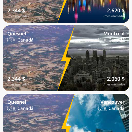
2.344 $
2.620 $
/mes (nómada)
/mes (nómada)
Quesnel
Montreal
🇨🇦 Canadá
🇨🇦 Canadá
2.344 $
2.060 $
/mes (nómada)
/mes (nómada)
Quesnel
Vancouver
🇨🇦 Canadá
🇨🇦 Canadá