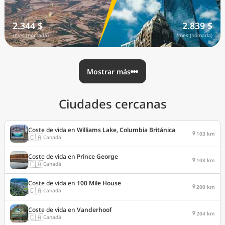
2.344 $
2.839 $
/mes (nómada)
/mes (nómada)
Mostrar más
Ciudades cercanas
Coste de vida en
Williams Lake, Columbia Británica
103 km
🇨🇦
Canadá
Coste de vida en
Prince George
108 km
🇨🇦
Canadá
Coste de vida en
100 Mile House
200 km
🇨🇦
Canadá
Coste de vida en
Vanderhoof
204 km
🇨🇦
Canadá