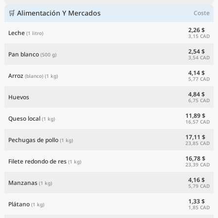
🛒 Alimentación Y Mercados
Coste
2,26 $
Leche
(1 litro)
3,15 CAD
2,54 $
Pan blanco
(500 g)
3,54 CAD
4,14 $
Arroz
(blanco)
(1 kg)
5,77 CAD
4,84 $
Huevos
6,75 CAD
11,89 $
Queso local
(1 kg)
16,57 CAD
17,11 $
Pechugas de pollo
(1 kg)
23,85 CAD
16,78 $
Filete redondo de res
(1 kg)
23,39 CAD
4,16 $
Manzanas
(1 kg)
5,79 CAD
1,33 $
Plátano
(1 kg)
1,85 CAD