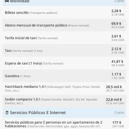
🚌 Movilidad
Coste
2,28 $
Billete sencillo
(Transporte público)
3,18 CAD
69,9 $
Abono mensual de transporte público
(Precio normal)
97,4 CAD
2,61 $
Tarifa inicial de taxi
(Tarifa normal)
3,64 CAD
2,12 $
Taxi
(Tarifa normal)
(1 km)
2,95 CAD
41,87 $
Espera de taxi (1 hora)
(Tarifa normal)
58,4 CAD
1,17 $
Gasolina
(1 litro)
1,63 CAD
Hatchback mediano 1,4 l
28,5 mil $
(Volkswagen Golf, Toyota Prius, Honda
39,7 mil CAD
Civic, etc.)
Sedán compacto 1,6 l
22,8 mil $
(Toyota Corolla, Mazda3, Kia K4, Hyundai
31,8 mil CAD
Elantra, etc.)
🧾 Servicios Públicos E Internet
Coste
Servicios públicos para 2 personas en un apartamento de 2
177 $
habitaciones
247 CAD
(Calefacción, electricidad, gas, agua, basura)
(85 m²)