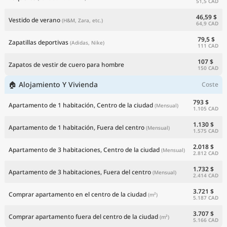
51,5 CAD
46,59 $
Vestido de verano
(H&M, Zara, etc.)
64,9 CAD
79,5 $
Zapatillas deportivas
(Adidas, Nike)
111 CAD
107 $
Zapatos de vestir de cuero para hombre
150 CAD
🏠 Alojamiento Y Vivienda
Coste
793 $
Apartamento de 1 habitación, Centro de la ciudad
(Mensual)
1.105 CAD
1.130 $
Apartamento de 1 habitación, Fuera del centro
(Mensual)
1.575 CAD
2.018 $
Apartamento de 3 habitaciones, Centro de la ciudad
(Mensual)
2.812 CAD
1.732 $
Apartamento de 3 habitaciones, Fuera del centro
(Mensual)
2.414 CAD
3.721 $
Comprar apartamento en el centro de la ciudad
(m²)
5.187 CAD
3.707 $
Comprar apartamento fuera del centro de la ciudad
(m²)
5.166 CAD