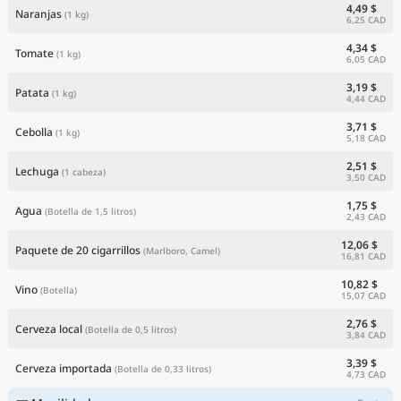
4,49 $
Naranjas
(1 kg)
6,25 CAD
4,34 $
Tomate
(1 kg)
6,05 CAD
3,19 $
Patata
(1 kg)
4,44 CAD
3,71 $
Cebolla
(1 kg)
5,18 CAD
2,51 $
Lechuga
(1 cabeza)
3,50 CAD
1,75 $
Agua
(Botella de 1,5 litros)
2,43 CAD
12,06 $
Paquete de 20 cigarrillos
(Marlboro, Camel)
16,81 CAD
10,82 $
Vino
(Botella)
15,07 CAD
2,76 $
Cerveza local
(Botella de 0,5 litros)
3,84 CAD
3,39 $
Cerveza importada
(Botella de 0,33 litros)
4,73 CAD