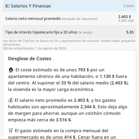
💵 Salarios Y Finanzas
Coste
2.403 $
Salario neto mensual promedio
(Después de impuestos)
3.350 CAD
Tipo de interés hipotecario fijo a 20 años
5.35
(% anual)
Los datos de CityCost se basan en IA y aportaciones de usuarios. Puede haber pequeñas
variaciones.
Última actualización: 1 de agosto de 2026
Desglose de Costes
🏠
El coste estimado es de unos
793 $
por un
apartamento céntrico de una habitación, o
1.130 $
fuera
del centro. Al suponer el
33 %
del salario medio (
2.403 $
),
la vivienda es la mayor carga económica.
💰
El salario neto promedio es
2.403 $
, y los gastos
habituales son aproximadamente
2.344 $
. Esto deja algo
de margen para ahorrar, aunque un colchón cómodo
empieza más cerca de
3.516 $
.
🛒
El gasto estimado en la compra mensual del
supermercado es de unos
414 $
. Cenar fuera en un