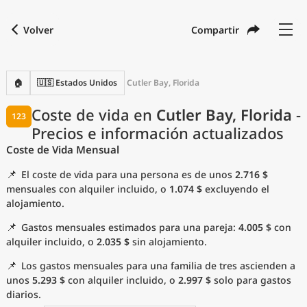
Volver
Compartir
Buscar una ciudad
Comparar
Moneda preferida
Idioma preferido
Moneda
Idioma
Volver
🏠
🇺🇸 Estados Unidos
Cutler Bay, Florida
Idioma
Español
Coste de vida en
Cutler Bay, Florida
-
123
Precios e información actualizados
con
Moneda
United States Dollar
USD
Coste de Vida Mensual
Unidades de medida
📌
El coste de vida para una persona es de unos
2.716 $
Índice del coste de vida
mensuales con alquiler incluido, o
1.074 $
excluyendo el
alojamiento.
Ciudades más populares
📌
Gastos mensuales estimados para una pareja:
4.005 $
con
alquiler incluido, o
2.035 $
sin alojamiento.
Ciudades asequibles por tamaño
📌
Los gastos mensuales para una familia de tres ascienden a
unos
5.293 $
con alquiler incluido, o
2.997 $
solo para gastos
Precios actuales por ciudad
diarios.