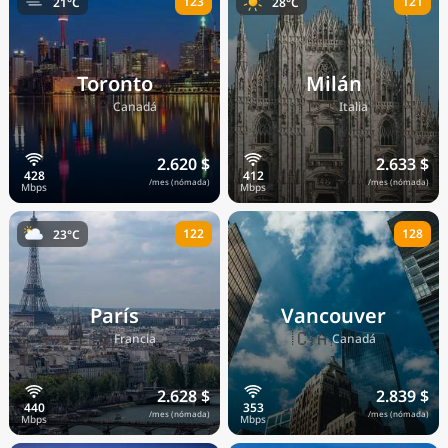
123
121
21°C
28°C
Toronto
Milán
🇨🇦
🇮🇹
Canadá
Italia
2.620 $
2.633 $
/mes (nómada)
/mes (nómada)
122
128
23°C
París
Vancouver
🇫🇷
🇨🇦
Francia
Canadá
2.628 $
2.839 $
/mes (nómada)
/mes (nómada)