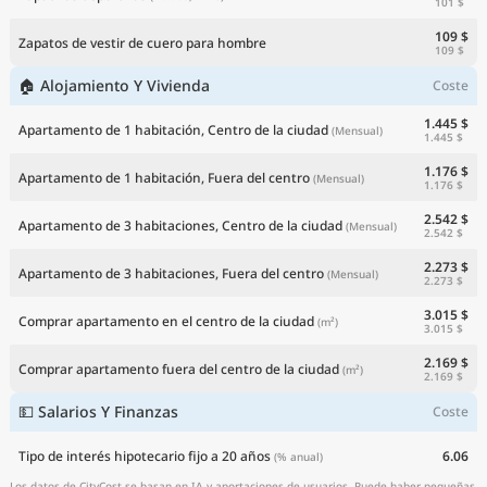
101 $
109 $
Zapatos de vestir de cuero para hombre
109 $
🏠 Alojamiento Y Vivienda
Coste
1.445 $
Apartamento de 1 habitación, Centro de la ciudad
(Mensual)
1.445 $
1.176 $
Apartamento de 1 habitación, Fuera del centro
(Mensual)
1.176 $
2.542 $
Apartamento de 3 habitaciones, Centro de la ciudad
(Mensual)
2.542 $
2.273 $
Apartamento de 3 habitaciones, Fuera del centro
(Mensual)
2.273 $
3.015 $
Comprar apartamento en el centro de la ciudad
(m²)
3.015 $
2.169 $
Comprar apartamento fuera del centro de la ciudad
(m²)
2.169 $
💵 Salarios Y Finanzas
Coste
Tipo de interés hipotecario fijo a 20 años
6.06
(% anual)
Los datos de CityCost se basan en IA y aportaciones de usuarios. Puede haber pequeñas