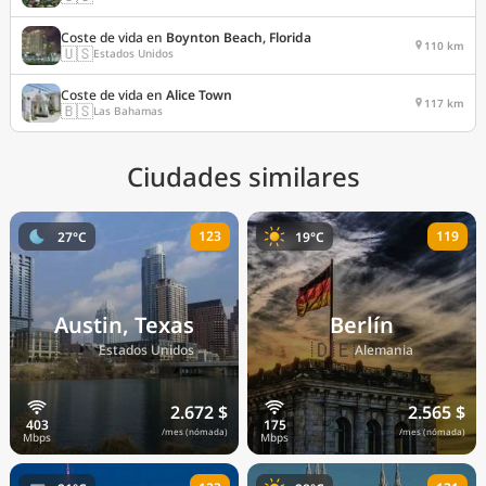
Coste de vida en
Boynton Beach, Florida
110 km
🇺🇸
Estados Unidos
Coste de vida en
Alice Town
117 km
🇧🇸
Las Bahamas
Ciudades similares
123
119
27°C
19°C
Austin, Texas
Berlín
🇺🇸
🇩🇪
Estados Unidos
Alemania
2.672 $
2.565 $
/mes (nómada)
/mes (nómada)