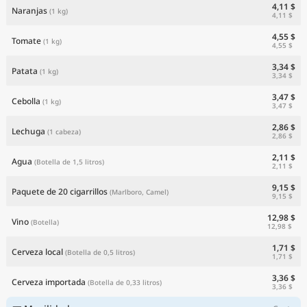
4,11 $
Naranjas
(1 kg)
4,11 $
4,55 $
Tomate
(1 kg)
4,55 $
3,34 $
Patata
(1 kg)
3,34 $
3,47 $
Cebolla
(1 kg)
3,47 $
2,86 $
Lechuga
(1 cabeza)
2,86 $
2,11 $
Agua
(Botella de 1,5 litros)
2,11 $
9,15 $
Paquete de 20 cigarrillos
(Marlboro, Camel)
9,15 $
12,98 $
Vino
(Botella)
12,98 $
1,71 $
Cerveza local
(Botella de 0,5 litros)
1,71 $
3,36 $
Cerveza importada
(Botella de 0,33 litros)
3,36 $