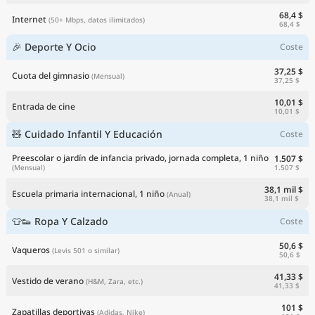
68,4 $
Internet
(50+ Mbps, datos ilimitados)
68,4 $
🎉 Deporte Y Ocio
Coste
37,25 $
Cuota del gimnasio
(Mensual)
37,25 $
10,01 $
Entrada de cine
10,01 $
🧸 Cuidado Infantil Y Educación
Coste
Preescolar o jardín de infancia privado, jornada completa, 1 niño
1.507 $
1.507 $
(Mensual)
38,1 mil $
Escuela primaria internacional, 1 niño
(Anual)
38,1 mil $
👕👟 Ropa Y Calzado
Coste
50,6 $
Vaqueros
(Levis 501 o similar)
50,6 $
41,33 $
Vestido de verano
(H&M, Zara, etc.)
41,33 $
101 $
Zapatillas deportivas
(Adidas, Nike)