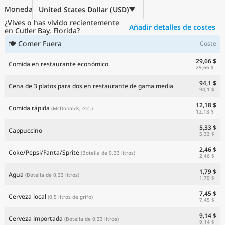
Precios actuales por país
Moneda
United States Dollar (USD)
¿Vives o has vivido recientemente
Añadir detalles de costes
en Cutler Bay, Florida?
🍽 Comer Fuera
Coste
29,66 $
Comida en restaurante económico
29,66 $
94,1 $
Cena de 3 platos para dos en restaurante de gama media
94,1 $
12,18 $
Comida rápida
(McDonalds, etc.)
12,18 $
5,33 $
Cappuccino
5,33 $
2,46 $
Coke/Pepsi/Fanta/Sprite
(Botella de 0,33 litros)
2,46 $
1,79 $
Agua
(Botella de 0,33 litros)
1,79 $
7,45 $
Cerveza local
(0,5 litros de grifo)
7,45 $
9,14 $
Cerveza importada
(Botella de 0,33 litros)
9,14 $