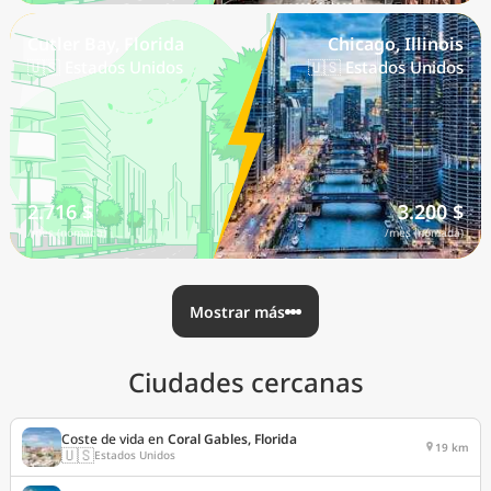
Cutler Bay, Florida
Chicago, Illinois
🇺🇸 Estados Unidos
🇺🇸 Estados Unidos
2.716 $
3.200 $
/mes (nómada)
/mes (nómada)
Mostrar más
Ciudades cercanas
Coste de vida en
Coral Gables, Florida
19 km
🇺🇸
Estados Unidos