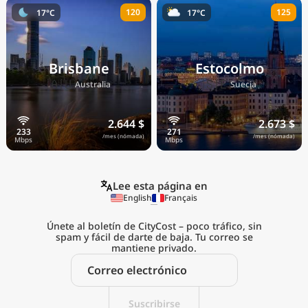
120
125
17°C
17°C
Brisbane
Estocolmo
🇦🇺
🇸🇪
Australia
Suecia
2.644 $
2.673 $
/mes (nómada)
/mes (nómada)
Lee esta página en
English
Français
Únete al boletín de CityCost – poco tráfico, sin
spam y fácil de darte de baja. Tu correo se
mantiene privado.
Explora el
coste de vida real
Suscribirse