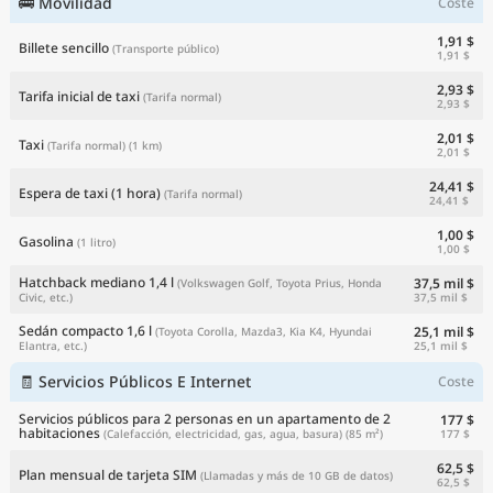
🚌 Movilidad
Coste
1,91 $
Billete sencillo
(Transporte público)
1,91 $
2,93 $
Tarifa inicial de taxi
(Tarifa normal)
2,93 $
2,01 $
Taxi
(Tarifa normal)
(1 km)
2,01 $
24,41 $
Espera de taxi (1 hora)
(Tarifa normal)
24,41 $
1,00 $
Gasolina
(1 litro)
1,00 $
Hatchback mediano 1,4 l
37,5 mil $
(Volkswagen Golf, Toyota Prius, Honda
37,5 mil $
Civic, etc.)
Sedán compacto 1,6 l
25,1 mil $
(Toyota Corolla, Mazda3, Kia K4, Hyundai
25,1 mil $
Elantra, etc.)
🧾 Servicios Públicos E Internet
Coste
Servicios públicos para 2 personas en un apartamento de 2
177 $
habitaciones
177 $
(Calefacción, electricidad, gas, agua, basura)
(85 m²)
62,5 $
Plan mensual de tarjeta SIM
(Llamadas y más de 10 GB de datos)
62,5 $