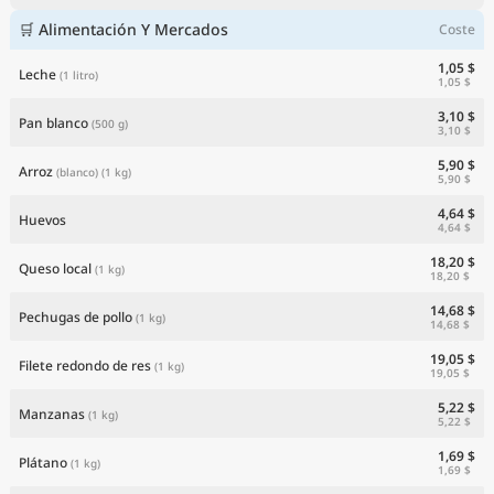
🛒 Alimentación Y Mercados
Coste
1,05 $
Leche
(1 litro)
1,05 $
3,10 $
Pan blanco
(500 g)
3,10 $
5,90 $
Arroz
(blanco)
(1 kg)
5,90 $
4,64 $
Huevos
4,64 $
18,20 $
Queso local
(1 kg)
18,20 $
14,68 $
Pechugas de pollo
(1 kg)
14,68 $
19,05 $
Filete redondo de res
(1 kg)
19,05 $
5,22 $
Manzanas
(1 kg)
5,22 $
1,69 $
Plátano
(1 kg)
1,69 $