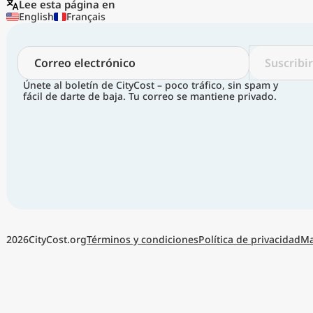
Lee esta página en
English
Français
Suscribi
Únete al boletín de CityCost – poco tráfico, sin spam y
fácil de darte de baja. Tu correo se mantiene privado.
Términos y condiciones
Política de privacidad
Ma
2026
CityCost.org