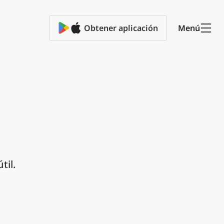
Obtener aplicación
Menú
s
til.
ma