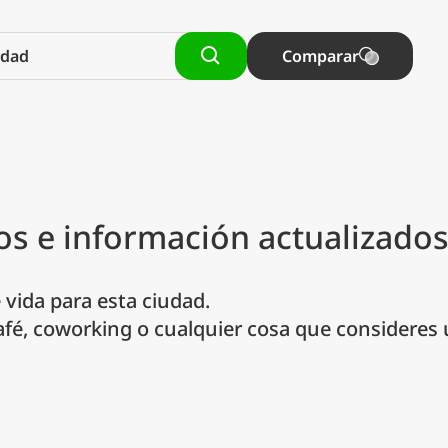
Comparar
os e información actualizado
vida para esta ciudad.
afé, coworking o cualquier cosa que consideres ú
oneda preferida
Idioma preferido
Moneda
Idio
Comparar