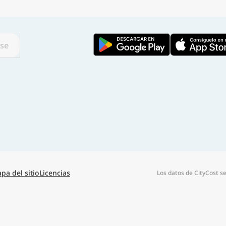
🌏
Buscar una ciudad
con
rse
🌏
🌏
+ Añadir ciudad
Continuar
pa del sitio
Licencias
Los datos de CityCost s